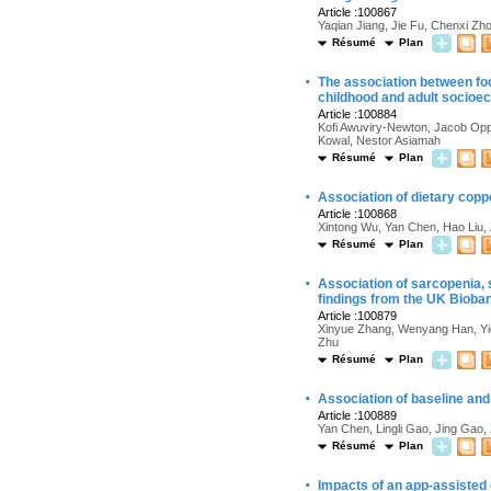
Article :100867
Yaqian Jiang, Jie Fu, Chenxi Zho
Résumé
Plan
·
The association between food
childhood and adult socioec
Article :100884
Kofi Awuviry-Newton, Jacob Op
Kowal, Nestor Asiamah
Résumé
Plan
·
Association of dietary copp
Article :100868
Xintong Wu, Yan Chen, Hao Liu, 
Résumé
Plan
·
Association of sarcopenia, 
findings from the UK Bioba
Article :100879
Xinyue Zhang, Wenyang Han, Yiq
Zhu
Résumé
Plan
·
Association of baseline and
Article :100889
Yan Chen, Lingli Gao, Jing Gao
Résumé
Plan
·
Impacts of an app-assisted 