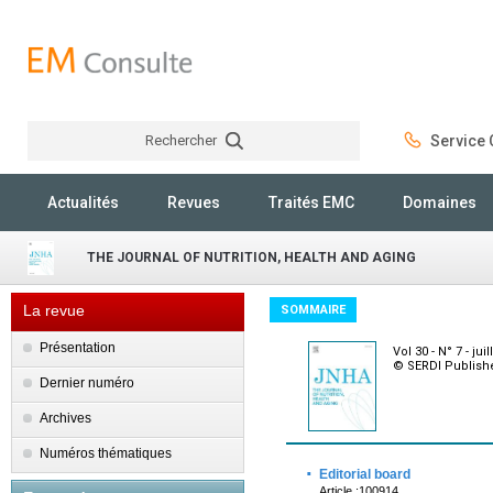
Rechercher
Service C
Rechercher
Actualités
Revues
Traités EMC
Domaines
THE JOURNAL OF NUTRITION, HEALTH AND AGING
La revue
SOMMAIRE
Présentation
Vol 30 - N° 7 - jui
© SERDI Publishe
Dernier numéro
Archives
Numéros thématiques
·
Editorial board
Article :100914