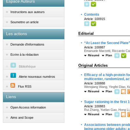
Espace Auteurs
Instructions aux auteurs
·
Contents
Article :100915
Soumettre un article
Les actions
Editorial
·
“At Least the Second Plate”: 
Demande d'informations
Article :100887
Emanuele Marzetti, Riccardo Cal
Ecrire à la rédaction
Résumé
Plan
Original Articles
Bibliothèque
·
Efficacy of a high-protein fo
Alerte nouveaux numéros
multicenter, randomized, act
Article :100888
Flux RSS
Wenqiang Wang, Yingfei Diao, K
Résumé
Plan
Liens
·
Sugar rationing in the first 
Article :100883
Open Access information
Rui Zhang, Yuelan Gao, Hong Li
Résumé
Plan
Aims and Scope
·
Associations between produc
being among older adults: a