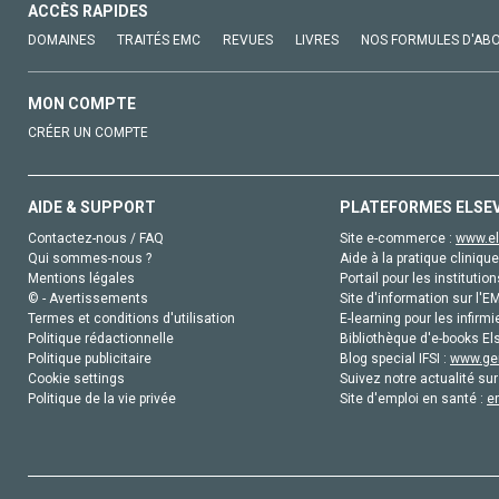
ACCÈS RAPIDES
DOMAINES
TRAITÉS EMC
REVUES
LIVRES
NOS FORMULES D'AB
MON COMPTE
CRÉER UN COMPTE
AIDE & SUPPORT
PLATEFORMES ELSE
Contactez-nous / FAQ
Site e-commerce :
www.el
Qui sommes-nous ?
Aide à la pratique clinique
Mentions légales
Portail pour les institution
© - Avertissements
Site d'information sur l'E
Termes et conditions d'utilisation
E-learning pour les infirmi
Politique rédactionnelle
Bibliothèque d'e-books Els
Politique publicitaire
Blog special IFSI :
www.gen
Cookie settings
Suivez notre actualité sur
Politique de la vie privée
Site d'emploi en santé :
e