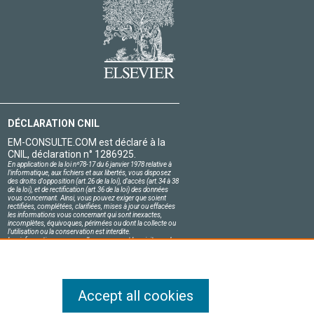
DÉCLARATION CNIL
EM-CONSULTE.COM est déclaré à la
CNIL, déclaration n° 1286925.
En application de la loi nº78-17 du 6 janvier 1978 relative à
l'informatique, aux fichiers et aux libertés, vous disposez
des droits d'opposition (art.26 de la loi), d'accès (art.34 à 38
de la loi), et de rectification (art.36 de la loi) des données
vous concernant. Ainsi, vous pouvez exiger que soient
rectifiées, complétées, clarifiées, mises à jour ou effacées
les informations vous concernant qui sont inexactes,
incomplètes, équivoques, périmées ou dont la collecte ou
l'utilisation ou la conservation est interdite.
Les informations personnelles concernant les visiteurs de
notre site, y compris leur identité, sont confidentielles.
Le responsable du site s'engage sur l'honneur à respecter
les conditions légales de confidentialité applicables en
France et à ne pas divulguer ces informations à des tiers.
Accept all cookies