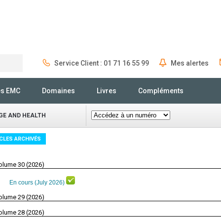
Service Client : 01 71 16 55 99
Mes alertes
Rechercher
és EMC
Domaines
Livres
Compléments
GE AND HEALTH
CLES ARCHIVÉS
olume 30 (2026)
En cours (July 2026)
olume 29 (2026)
olume 28 (2026)