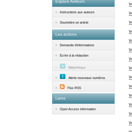
Espace Auteurs
V
Instructions aux auteurs
V
V
Soumettre un article
V
Les actions
V
Demande d'informations
V
Ecrire à la rédaction
V
Bibliothèque
V
V
Alerte nouveaux numéros
V
Flux RSS
V
Liens
V
Open Access information
V
V
V