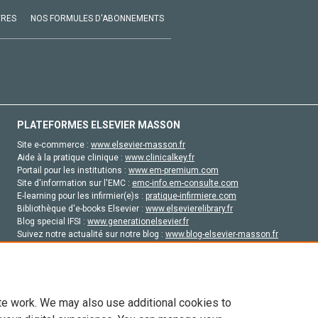
VRES
NOS FORMULES D'ABONNEMENTS
PLATEFORMES ELSEVIER MASSON
Site e-commerce :
www.elsevier-masson.fr
Aide à la pratique clinique :
www.clinicalkey.fr
Portail pour les institutions :
www.em-premium.com
Site d'information sur l'EMC :
emc-info.em-consulte.com
E-learning pour les infirmier(e)s :
pratique-infirmiere.com
Bibliothèque d'e-books Elsevier :
www.elsevierelibrary.fr
Blog special IFSI :
www.generationelsevier.fr
Suivez notre actualité sur notre blog :
www.blog-elsevier-masson.fr
Site d'emploi en santé :
emploisante.com
te work. We may also use additional cookies to