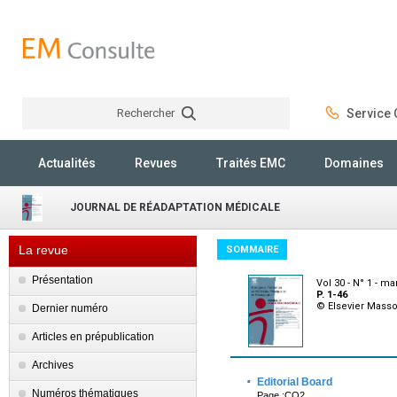
Rechercher
Service C
Rechercher
Actualités
Revues
Traités EMC
Domaines
JOURNAL DE RÉADAPTATION MÉDICALE
La revue
SOMMAIRE
Présentation
Vol 30 - N° 1 - m
P. 1-46
© Elsevier Mass
Dernier numéro
Articles en prépublication
Archives
·
Editorial Board
Numéros thématiques
Page :CO2