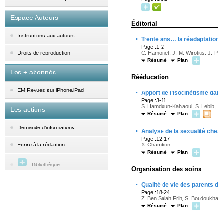
Espace Auteurs
Éditorial
Instructions aux auteurs
·
Trente ans… la réadaptatio
Page :1-2
C. Hamonet, J.-M. Wirotius, J.-P.
Droits de reproduction
Résumé
Plan
Les + abonnés
Rééducation
·
EM|Revues sur iPhone/iPad
Apport de l’isocinétisme da
Page :3-11
S. Hamdoun-Kahlaoui, S. Lebib, I.
Les actions
Résumé
Plan
Demande d'informations
·
Analyse de la sexualité ch
Page :12-17
X. Chambon
Ecrire à la rédaction
Résumé
Plan
Bibliothèque
Organisation des soins
·
Qualité de vie des parents d
Page :18-24
Z. Ben Salah Frih, S. Boudoukhan
Résumé
Plan