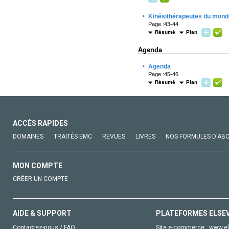
·
Kinésithérapeutes du mond
Page :43-44
Résumé
Plan
Agenda
·
Agenda
Page :45-46
Résumé
Plan
ACCÈS RAPIDES
DOMAINES
TRAITÉS EMC
REVUES
LIVRES
NOS FORMULES D'AB
MON COMPTE
CRÉER UN COMPTE
AIDE & SUPPORT
PLATEFORMES ELSE
Contactez-nous / FAQ
Site e-commerce :
www.el