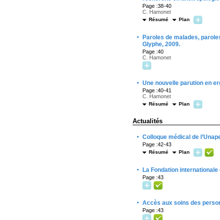
Page :38-40
C. Hamonet
Résumé
Plan
·
Paroles de malades, parol
Glyphe, 2009.
Page :40
C. Hamonet
·
Une nouvelle parution en er
Page :40-41
C. Hamonet
Résumé
Plan
Actualités
·
Colloque médical de l’Unape
Page :42-43
Résumé
Plan
·
La Fondation internationale
Page :43
·
Accès aux soins des personn
Page :43