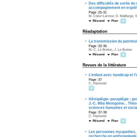
·
Des difficultés de sortie du
accompagnement en ergothér
Page :25-31
M. Cœur-Larreur, D. Malifarge, 
Résumé
Plan
Réadaptation
·
La transmission du patrimoi
Page :32-36
M.-C. Le Breton, J. Le Breton
Résumé
Plan
Revues de la littérature
·
L’enfant avec handicap et l
Page :37
C. Hamonet
·
Hémiplégie–paraplégie : per
J.-C. Mba Memgome. . Thèse 
sciences humaines et socia
Page :37-38
C. Hamonet
Résumé
Plan
·
Les personnes myopathes, e
recherche en anthropologie 