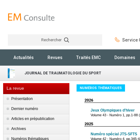
Rechercher
Service C
Rechercher
Actualités
Revues
Traités EMC
Domaines
JOURNAL DE TRAUMATOLOGIE DU SPORT
La revue
NUMÉROS THÉMATIQUES
Présentation
2026
Dernier numéro
Jeux Olympiques d'hiver
Volume 43 - Numéro 1, pp.1-88 
Articles en prépublication
2025
Archives
Numéro spécial JTS-SFTS
Numéros thématiques
Volume 42 - Numéro 4, pp.345-