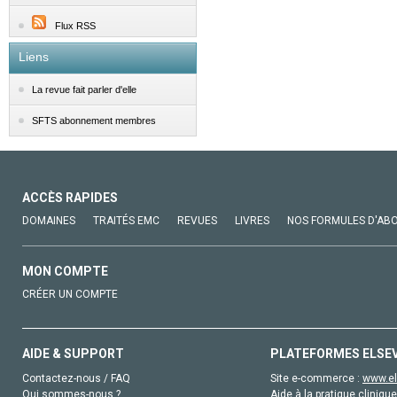
Flux RSS
Liens
La revue fait parler d'elle
SFTS abonnement membres
ACCÈS RAPIDES
DOMAINES
TRAITÉS EMC
REVUES
LIVRES
NOS FORMULES D'AB
MON COMPTE
CRÉER UN COMPTE
AIDE & SUPPORT
PLATEFORMES ELSE
Contactez-nous / FAQ
Site e-commerce :
www.el
Qui sommes-nous ?
Aide à la pratique clinique