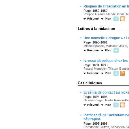
·
Risques de l’irradiation en 
Page :1680-1689
Philippe Giraud, Mehdi Henni, 
Résumé
Plan
Lettres à la rédaction
·
Une nouvelle « drogue » : 
Page :1690-1691
Michel Spadari, Mathieu Glaizal
Résumé
Plan
·
Ivresse alcoolique chez les
Page :1691-1693
Pascal Menecier, Tristan Gauthi
Résumé
Plan
Cas cliniques
·
Eczéma de contact au nicke
Page :1694-1696
Nicolas Kluger, Nadia Raison-Pe
Résumé
Plan
·
Inefficacité de l’antivitami
névirapine
Page :1696-1698
Christophe Griffon, Sébastien G