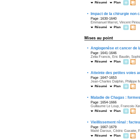
Résumé
Plan
·
Impact de la chirurgie non 
Page :1630-1640
Emmanuel Marret, Vincent Piriou
Résumé
Plan
Mises au point
·
Angiogenèse et cancer de l
Page :1641-1646
Zelia Francis, Eric Baudin, Soph
Résumé
Plan
·
Atteinte des petites voies 
Page :1647-1653
Jean-Charles Dalphin, Philippe 
Résumé
Plan
·
Maladie de Chagas : formes
Page :1654-1666
Guillaume Le Loup, Francois-Xav
Résumé
Plan
·
Vieillissement rénal : facte
Page :1667-1679
Maïté Daroux, Cédric Gaxatte, 
Résumé
Plan