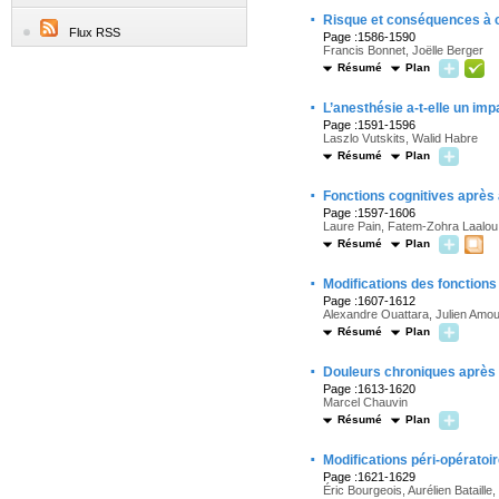
·
Risque et conséquences à co
Flux RSS
Page :1586-1590
Francis Bonnet, Joëlle Berger
Résumé
Plan
·
L’anesthésie a-t-elle un im
Page :1591-1596
Laszlo Vutskits, Walid Habre
Résumé
Plan
·
Fonctions cognitives après
Page :1597-1606
Laure Pain, Fatem-Zohra Laalou
Résumé
Plan
·
Modifications des fonctions
Page :1607-1612
Alexandre Ouattara, Julien Amo
Résumé
Plan
·
Douleurs chroniques après 
Page :1613-1620
Marcel Chauvin
Résumé
Plan
·
Modifications péri-opératoir
Page :1621-1629
Éric Bourgeois, Aurélien Bataille