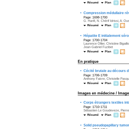
Résumé
Plan
·
Compression médullaire rév
Page :1698-1700
G. Harifi, N. Chérif Idrissi, A. Ou
Résumé
Plan
·
Hépatite E initialement sér
Page :1700-1704
Laurence Ollier, Christine Bigail
Jean-Gabriel Fuzibet
Résumé
Plan
En pratique
·
Cécité brutale au décours d
Page :1706-1709
Anthony Faivre, Christelle Pasqua
Résumé
Plan
Images en médecine / Image
·
Corps étrangers textiles in
Page :1710-1711
Sébastien Le Goudeveze, Pierre
Résumé
Plan
·
Solid pseudopapillary tumor 