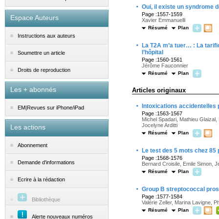
·
Oui, il existe un syndrome 
Page :1557-1559
Espace Auteurs
Xavier Emmanuelli
Résumé
Plan
Instructions aux auteurs
·
La T2A m’a tuer… : La tarifi
l’hôpital
Soumettre un article
Page :1560-1561
Jérôme Fauconnier
Droits de reproduction
Résumé
Plan
Les + abonnés
Articles originaux
·
Intoxications accidentelles 
EM|Revues sur iPhone/iPad
Page :1563-1567
Michel Spadari, Mathieu Glaizal
Jocelyne Arditti
Les actions
Résumé
Plan
Abonnement
·
Le test des 5 mots chez 85 
Page :1568-1576
Demande d'informations
Bernard Croisile, Emile Simon, J
Résumé
Plan
Ecrire à la rédaction
·
Group B streptococcal prosth
Page :1577-1584
Bibliothèque
Valérie Zeller, Marina Lavigne, P
Résumé
Plan
Alerte nouveaux numéros