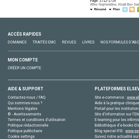
Page :1712-1714
Affes Nejmeddine, Khalil Ben S
Résumé
Plan
ACCÈS RAPIDES
DOMAINES
TRAITÉS EMC
REVUES
LIVRES
NOS FORMULES D'AB
MON COMPTE
CRÉER UN COMPTE
AIDE & SUPPORT
PLATEFORMES ELSE
Contactez-nous / FAQ
Site e-commerce :
www.el
Qui sommes-nous ?
Aide à la pratique clinique
Mentions légales
Portail pour les institution
© - Avertissements
Site d'information sur l'E
Termes et conditions d'utilisation
E-learning pour les infirmi
Politique rédactionnelle
Bibliothèque d'e-books Els
Politique publicitaire
Blog special IFSI :
www.gen
Cookie settings
Suivez notre actualité sur