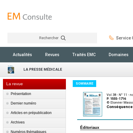
Rechercher
Service C
Rechercher
Actualités
Revues
Traités EMC
Domaines
LA PRESSE MÉDICALE
La revue
SOMMAIRE
Présentation
Vol 38 - N° 11 -
P. 1555-1716
© Elsevier Mass
Dernier numéro
Conséquences 
Articles en prépublication
Archives
Éditoriaux
Numéros thématiques