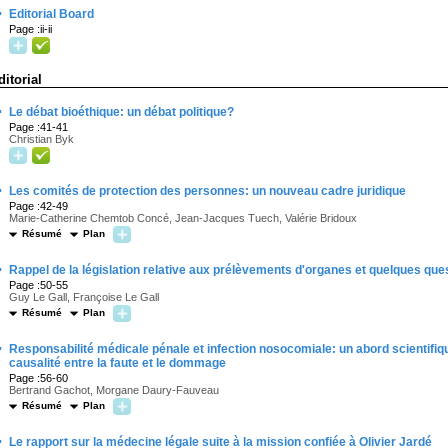
·
Editorial Board
Page :ii-ii
ditorial
·
Le débat bioéthique: un débat politique?
Page :41-41
Christian Byk
·
Les comités de protection des personnes: un nouveau cadre juridique
Page :42-49
Marie-Catherine Chemtob Concé, Jean-Jacques Tuech, Valérie Bridoux
Résumé
Plan
·
Rappel de la législation relative aux prélèvements d'organes et quelques que
Page :50-55
Guy Le Gall, Françoise Le Gall
Résumé
Plan
·
Responsabilité médicale pénale et infection nosocomiale: un abord scientifiqu
causalité entre la faute et le dommage
Page :56-60
Bertrand Gachot, Morgane Daury-Fauveau
Résumé
Plan
·
Le rapport sur la médecine légale suite à la mission confiée à Olivier Jardé