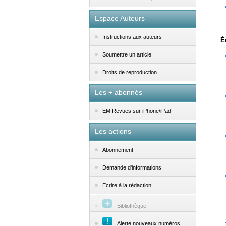
Espace Auteurs
Instructions aux auteurs
É
Soumettre un article
Droits de reproduction
Les + abonnés
EM|Revues sur iPhone/iPad
Les actions
Abonnement
Demande d'informations
Ecrire à la rédaction
Bibliothèque
Alerte nouveaux numéros