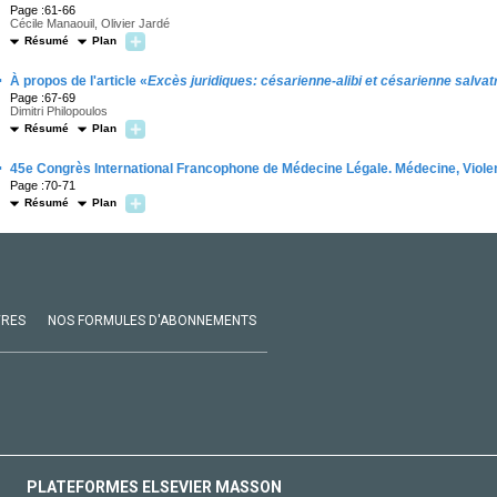
Page :61-66
Cécile Manaouil, Olivier Jardé
Résumé
Plan
·
À propos de l'article «
Excès juridiques: césarienne-alibi et césarienne salvat
Page :67-69
Dimitri Philopoulos
Résumé
Plan
·
45e Congrès International Francophone de Médecine Légale. Médecine, Violen
Page :70-71
Résumé
Plan
VRES
NOS FORMULES D'ABONNEMENTS
PLATEFORMES ELSEVIER MASSON