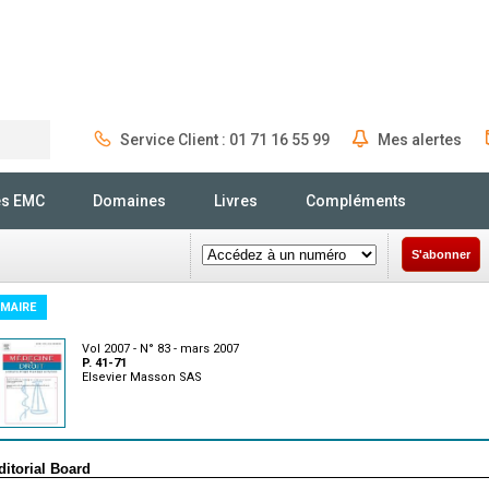
Service Client : 01 71 16 55 99
Mes alertes
Rechercher
és EMC
Domaines
Livres
Compléments
S'abonner
MAIRE
Vol 2007 - N° 83 - mars 2007
P. 41-71
Elsevier Masson SAS
ditorial Board