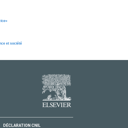
rice
»
ce et société
DÉCLARATION CNIL