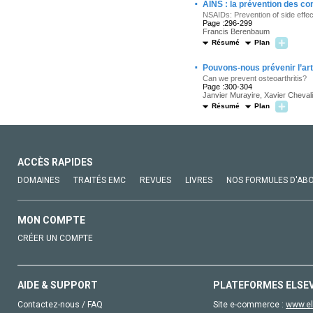
·
AINS : la prévention des co
NSAIDs: Prevention of side effe
Page :296-299
Francis Berenbaum
Résumé
Plan
·
Pouvons-nous prévenir l’ar
Can we prevent osteoarthritis?
Page :300-304
Janvier Murayire, Xavier Cheval
Résumé
Plan
ACCÈS RAPIDES
DOMAINES
TRAITÉS EMC
REVUES
LIVRES
NOS FORMULES D'AB
MON COMPTE
CRÉER UN COMPTE
AIDE & SUPPORT
PLATEFORMES ELSE
Contactez-nous / FAQ
Site e-commerce :
www.el