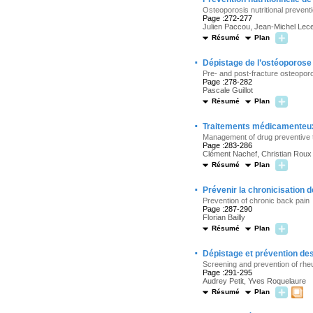
Osteoporosis nutritional preventi
Page :272-277
Julien Paccou, Jean-Michel Lec
Résumé
Plan
·
Dépistage de l’ostéoporose a
Pre- and post-fracture osteopor
Page :278-282
Pascale Guillot
Résumé
Plan
·
Traitements médicamenteux
Management of drug preventive t
Page :283-286
Clément Nachef, Christian Roux
Résumé
Plan
·
Prévenir la chronicisation 
Prevention of chronic back pain
Page :287-290
Florian Bailly
Résumé
Plan
·
Dépistage et prévention des
Screening and prevention of rhe
Page :291-295
Audrey Petit, Yves Roquelaure
Résumé
Plan