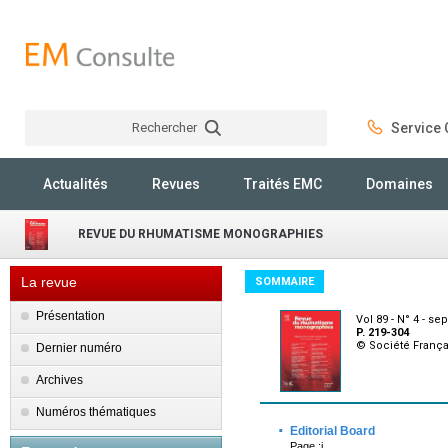
Rechercher
Service C
Rechercher
Actualités
Revues
Traités EMC
Domaines
REVUE DU RHUMATISME MONOGRAPHIES
La revue
SOMMAIRE
Présentation
Vol 89 - N° 4 - s
P. 219-304
© Société Franç
Dernier numéro
Archives
Numéros thématiques
·
Editorial Board
Page :i