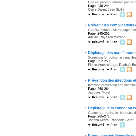
Can we prevent chronic pain in pa
Page :238-244
Claire Daien, Jean Sibilia
Résumé
Plan
·
Prévenir les complications
Cardiovascular risk management
Page :245-251
Adeline Ruyssen-Witrand
Résumé
Plan
·
Dépistage des manifestatio
Screening for pulmonary manifest
Page :252-259
Pierre-Antoine Juge, Raphaël Bor
Résumé
Plan
·
Prévention des infections 
Infection prevention and vaccina
Page :260-264
Jacques Morel
Résumé
Plan
·
Dépistage d’un cancer au c
Cancer screening in rheumatic 
Page :265-271
Joanna Kedra, Raphaèle Seror
Résumé
Plan
·
Prévention nutritionnelle de