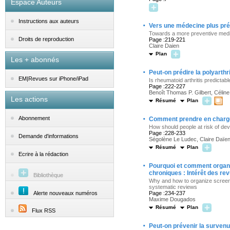
Espace Auteurs
Instructions aux auteurs
·
Vers une médecine plus pré
Towards a more preventive medi
Droits de reproduction
Page :219-221
Claire Daien
Plan
Les + abonnés
·
Peut-on prédire la polyarthr
EM|Revues sur iPhone/iPad
Is rheumatoid arthritis predictabl
Page :222-227
Benoît Thomas P. Gilbert, Célin
Les actions
Résumé
Plan
·
Abonnement
Comment prendre en charge 
How should people at risk of de
Page :228-233
Demande d'informations
Ségolène Le Ludec, Claire Daïe
Résumé
Plan
Ecrire à la rédaction
·
Pourquoi et comment organi
chroniques : Intérêt des re
Bibliothèque
Why and how to organize screenin
systematic reviews
Alerte nouveaux numéros
Page :234-237
Maxime Dougados
Résumé
Plan
Flux RSS
·
Peut-on prévenir la survenu