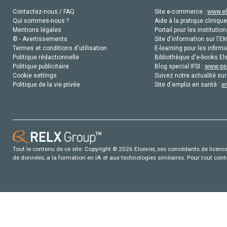
Contactez-nous / FAQ
Site e-commerce :
www.el
Qui sommes-nous ?
Aide à la pratique clinique
Mentions légales
Portail pour les institution
© - Avertissements
Site d'information sur l'E
Termes et conditions d'utilisation
E-learning pour les infirmi
Politique rédactionnelle
Bibliothèque d'e-books Els
Politique publicitaire
Blog special IFSI :
www.gen
Cookie settings
Suivez notre actualité sur
Politique de la vie privée
Site d'emploi en santé :
e
Tout le contenu de ce site: Copyright © 2026 Elsevier, ses concédants de licence e
de données, a la formation en IA et aux technologies similaires. Pour tout con