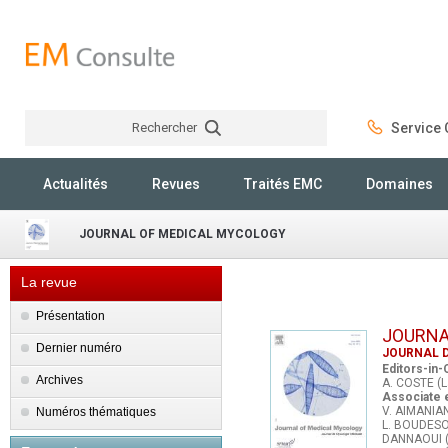
Rechercher
Service C
Rechercher
Actualités
Revues
Traités EMC
Domaines
JOURNAL OF MEDICAL MYCOLOGY
La revue
Présentation
JOURNA
Dernier numéro
JOURNAL 
Editors-in-
Archives
A. COSTE (L
Associate 
V. AIMANIAN
Numéros thématiques
L. BOUDESOC
DANNAOUI (P