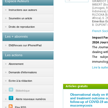
Espace Auteurs
GIRARDOT (P
IMBERT (Bor
(Limoges, F
Instructions aux auteurs
Indonesia);
RUZICKA (Br
Africa); S. 
Soumettre un article
Emeritus Ed
B. DUPONT (
Droits de reproduction
French Soci
Les + abonnés
Impact Fac
2024 Journ
EM|Revues sur iPhone/iPad
The
Journa
dealing wi
Les actions
The subjec
immunologic
Abonnement
Also cover
Lire la suite
microscopy)
Demande d'informations
taxonomy o
animals. St
Ecrire à la rédaction
considered
Articles gratuits
the inhibitor
Bibliothèque
Observational study on th
and treatment outcome o
Alerte nouveaux numéros
JMM
publis
follow-up of COVID-19 as
notes, lett
mucormycosis
Flux RSS