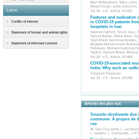
clinical pr
Abin M Abraham, Mary John,
Navjot Singh, Lydia Solomon
methods, re
Liens
Vol 34 - n°3 - Article 101491
Features and evaluation
Under no c
in COVID-19 patients from
Conflict of interest
hospitals in Iran
final decisi
Hamed Fakhim, Shirin Irani, 
Statement of human and animal rights
The
Journa
Hamid Badali, Elahe Nasri, Ya
ScienceDire
Seyedhadi Samimiardestani,
Statement of informed consent
Mojtaba Mohammadi Ardehali
Pahlavan, Mohammadreza Firo
Tajdini, Samira Ahadi, Afsane
Vol 34 - n°2 - Article 101480
COVID-19-associated mu
India: Why such an outb
Gregoire Pasquier
Vol 33 - n°3 - Article 101393
Articles les plus vus
Sinusite récidivante due
commune
. À propos de 
cas
M. Gari-Toussaint, L. Lachaud, 
L. Castillo, L. Crampette, J.-P