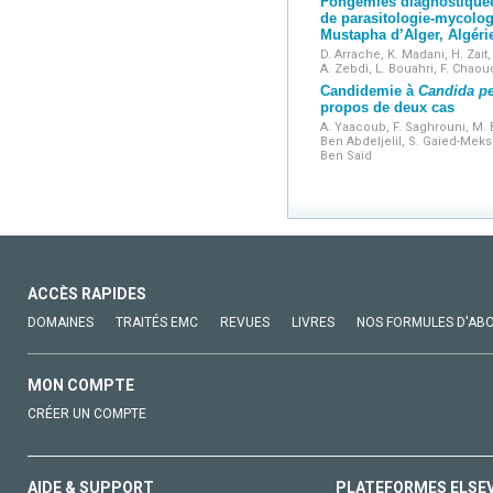
Fongémies diagnostiquée
de parasitologie-mycolo
Mustapha d’Alger, Algéri
D. Arrache, K. Madani, H. Zait, 
A. Zebdi, L. Bouahri, F. Chao
Candidemie à
Candida pe
propos de deux cas
A. Yaacoub, F. Saghrouni, M
Ben Abdeljelil, S. Gaied-Meksi
Ben Saïd
ACCÈS RAPIDES
DOMAINES
TRAITÉS EMC
REVUES
LIVRES
NOS FORMULES D'AB
MON COMPTE
CRÉER UN COMPTE
AIDE & SUPPORT
PLATEFORMES ELSE