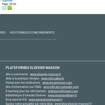
·
Agenda
Page :49-50
VRES
NOS FORMULES D'ABONNEMENTS
PLATEFORMES ELSEVIER MASSON
Site e-commerce :
www.elsevier-masson.fr
Aide à la pratique clinique :
www.clinicalkey.fr
Portail pour les institutions :
www.em-premium.com
Site d'information sur l'EMC :
emc-info.em-consulte.com
E-learning pour les infirmier(e)s :
pratique-infirmiere.com
Bibliothèque d'e-books Elsevier :
www.elsevierelibrary.fr
Blog special IFSI :
www.generationelsevier.fr
Suivez notre actualité sur notre blog :
www.blog-elsevier-masson.fr