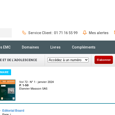
Service Client : 01 71 16 55 99
Mes alertes
Rechercher
és EMC
Domaines
Livres
Compléments
E ET DE L'ADOLESCENCE
S'abonner
MAIRE
Vol 72 - N° 1 - janvier 2024
P. 1-50
Elsevier Masson SAS
·
Editorial Board
Page :i