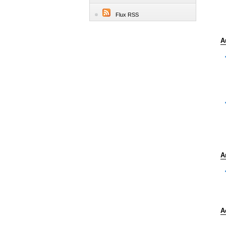
Flux RSS
A
A
A