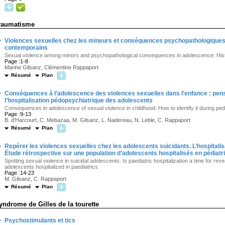
raumatisme
·
Violences sexuelles chez les mineurs et conséquences psychopathologiques à
contemporains
Sexual violence among minors and psychopathological consequences in adolescence: His
Page :1-8
Marine Gilsanz, Clémentine Rappaport
Résumé
Plan
·
Conséquences à l’adolescence des violences sexuelles dans l’enfance : pens
l’hospitalisation pédopsychiatrique des adolescents
Consequences in adolescence of sexual violence in childhood: How to identify it during ped
Page :9-13
B. d’Harcourt, C. Mebazaa, M. Gilsanz, L. Nadereau, N. Leble, C. Rappaport
Résumé
Plan
·
Repérer les violences sexuelles chez les adolescents suicidants. L’hospitalis
Étude rétrospective sur une population d’adolescents hospitalisés en pédiatr
Spotting sexual violence in suicidal adolescents. Is paediatric hospitalization a time for rev
adolescents hospitalized in paediatrics
Page :14-23
M. Gilsanz, C. Rappaport
Résumé
Plan
yndrome de Gilles de la tourette
·
Psychostimulants et tics