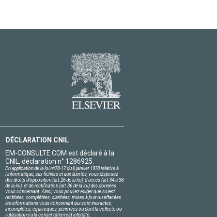
DÉCLARATION CNIL
EM-CONSULTE.COM est déclaré à la
CNIL, déclaration n° 1286925.
En application de la loi nº78-17 du 6 janvier 1978 relative à
l'informatique, aux fichiers et aux libertés, vous disposez
des droits d'opposition (art.26 de la loi), d'accès (art.34 à 38
de la loi), et de rectification (art.36 de la loi) des données
vous concernant. Ainsi, vous pouvez exiger que soient
rectifiées, complétées, clarifiées, mises à jour ou effacées
les informations vous concernant qui sont inexactes,
incomplètes, équivoques, périmées ou dont la collecte ou
l'utilisation ou la conservation est interdite.