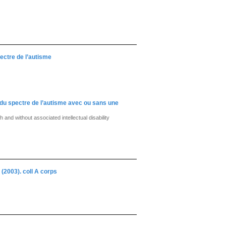
ectre de l’autisme
e du spectre de l’autisme avec ou sans une
 and without associated intellectual disability
(2003). coll A corps