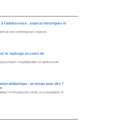
 l’adolescence : aspects historiques et
torical and contemporary aspects
er le repérage au cours de
opsychiatric hospitalization of adolescents
ation pédiatrique : un temps pour dire ?
ie
ealing? A retrospective study on a population of