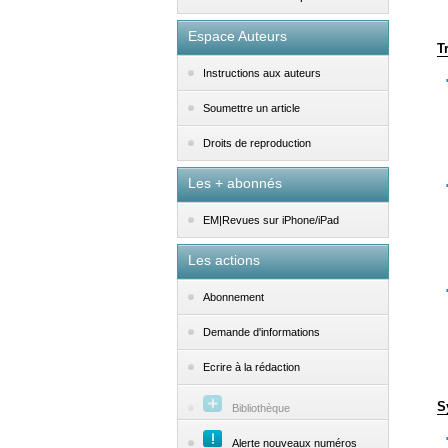
Espace Auteurs
T
Instructions aux auteurs
Soumettre un article
Droits de reproduction
Les + abonnés
EM|Revues sur iPhone/iPad
Les actions
Abonnement
Demande d'informations
Ecrire à la rédaction
S
Bibliothèque
Alerte nouveaux numéros