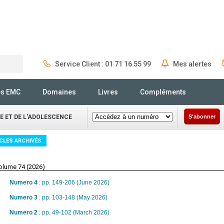
Service Client : 01 71 16 55 99
Mes alertes
Rechercher
és EMC
Domaines
Livres
Compléments
E ET DE L'ADOLESCENCE
S'abonner
CLES ARCHIVÉS
olume 74 (2026)
Numero 4
: pp. 149-206 (June 2026)
Numero 3
: pp. 103-148 (May 2026)
Numero 2
: pp. 49-102 (March 2026)