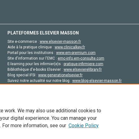
PLATEFORMES ELSEVIER MASSON
Site e-commerce :
www.elsevier-masson.fr
Aide à la pratique clinique :
www.clinicalkey.fr
Portail pour les institutions :
www.em-premium.com
Site d'information sur l'EMC :
emc-info.em-consulte.com
E-learning pour les infirmier(e)s :
pratique-infirmiere.com
Bibliothèque d'e-books Elsevier :
www.elsevierelibrary.fr
Blog special IFSI :
www.generationelsevier.fr
Suivez notre actualité sur notre blog :
www.blog-elsevier-masson.fr
Site d'emploi en santé :
emploisante.com
te work. We may also use additional cookies to
 your digital experience. You can manage your
. For more information, see our
Cookie Policy
vier, ses concédants de licence et ses contributeurs. Tout les droits sont réservés, y 
ogies similaires. Pour tout contenu en libre accès, les conditions de licence Creati