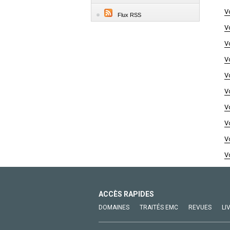
V
Flux RSS
V
V
V
V
V
V
V
V
V
ACCÈS RAPIDES
DOMAINES
TRAITÉS EMC
REVUES
LI