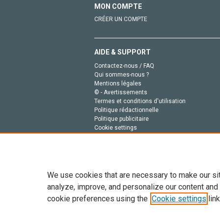
MON COMPTE
CRÉER UN COMPTE
AIDE & SUPPORT
Contactez-nous / FAQ
Qui sommes-nous ?
Mentions légales
© - Avertissements
Termes et conditions d'utilisation
Politique rédactionnelle
Politique publicitaire
Cookie settings
Politique de la vie privée
We use cookies that are necessary to make our si
analyze, improve, and personalize our content and
cookie preferences using the
Cookie settings
link
Tout le contenu de ce site: Copyright © 2026 Else
de données, a la formation en IA et aux technol