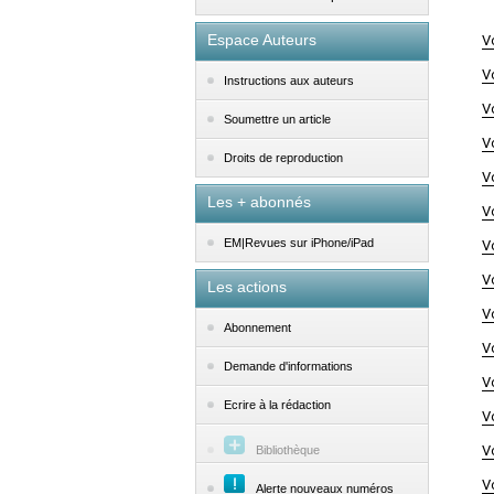
Espace Auteurs
V
V
Instructions aux auteurs
V
Soumettre un article
V
Droits de reproduction
V
Les + abonnés
V
EM|Revues sur iPhone/iPad
V
V
Les actions
V
Abonnement
V
Demande d'informations
V
Ecrire à la rédaction
V
V
Bibliothèque
V
Alerte nouveaux numéros