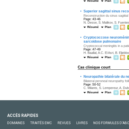
Résumé
Plan
·
Superior sagittal sinus rec
Reconstruction du sinus sagitta
Page :43-46
N. Desse, S. Malikov, S. Fuentes
Résumé
Plan
·
Cryptococcose neuroméningée
sarcoïdose pulmonaire
Cryptococcal meningitis in a pat
Page :47-49
H. Baallal, A.C. El Asri, B. Elje
Résumé
Plan
Cas clinique court
·
Neuropathie bilatérale du n
Bilateral peroneal neuropathy fol
Page :50-52
C. Milants, S. Lempereur, A. Du
Résumé
Plan
ACCÈS RAPIDES
DOMAINES
TRAITÉS EMC
REVUES
LIVRES
NOS FORMULES D'AB