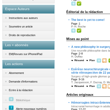
Espace Auteurs
Éditorial de la rédaction
Instructions aux auteurs
·
The best is yet to come!
Page :1
P.-H. Roche
Soumettre un article
Droits de reproduction
Mises au point
Les + abonnés
·
A new philosophy in surgery
Une nouvelle philosophie dans la
Page :2-8
EM|Revues sur iPhone/iPad
H. Duffau
Résumé
Plan
Les actions
·
Exérèse neurochirurgicale o
série rétrospective de 22 p
Abonnement
Surgery of high-grade gliomas gu
Page :9-16
Demande d'informations
T. Jacquesson, F. Ducray, D. Ma
Résumé
Plan
Ecrire à la rédaction
Articles originaux
Bibliothèque
·
Hémorragies intracrâniennes
Intracranial hemorrhage in adults
Alerte nouveaux numéros
Page :17-22