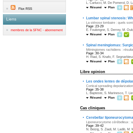
L. Carlucci, M. De Pomerol, D. L
Résumé
Plan
Flux RSS
·
Lumbar spinal stenosis: Whi
Liens
La sténose lombaire : quels sont 
Page :23-29
E. Foulongne, S. Derrey, M. Ould
membres de la SFNC - abonnement
Résumé
Plan
·
Spinal meningiomas: Surgic
Méningiomes rachidiens : résultat
Page :30-34
H. Riad, S. Knafo, F. Segnarbieu
Résumé
Plan
Libre opinion
·
Les ondes lentes de dépolar
Cortical spreading depolarizati
Page :35-38
L. Bapteste, S. Marinesco, T. Li
Résumé
Plan
Cas cliniques
·
Cerebellar liponeurocytoma
Liponeurocytome cérébelleux : 
Page :39-42
N. Beizig, S. Ziadi, M. Ladib, M.