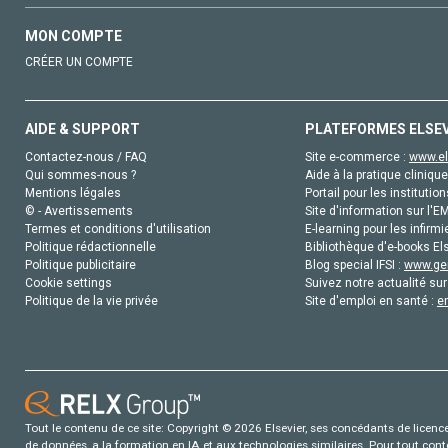
MON COMPTE
CRÉER UN COMPTE
AIDE & SUPPORT
PLATEFORMES ELSE
Contactez-nous / FAQ
Site e-commerce :
www.el
Qui sommes-nous ?
Aide à la pratique clinique
Mentions légales
Portail pour les institution
© - Avertissements
Site d'information sur l'E
Termes et conditions d'utilisation
E-learning pour les infirmi
Politique rédactionnelle
Bibliothèque d'e-books Els
Politique publicitaire
Blog special IFSI :
www.gen
Cookie settings
Suivez notre actualité sur
Politique de la vie privée
Site d'emploi en santé :
e
Tout le contenu de ce site: Copyright © 2026 Elsevier, ses concédants de licence e
de données, a la formation en IA et aux technologies similaires. Pour tout con