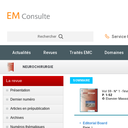
Rechercher
Service C
Rechercher
Actualités
Revues
Traités EMC
Domaines
NEUROCHIRURGIE
La revue
SOMMAIRE
Présentation
Vol 59 - N° 1 - fév
P. 1-52
© Elsevier Mass
Dernier numéro
Articles en prépublication
Archives
·
Editorial Board
Numéros thématiques
Page :i