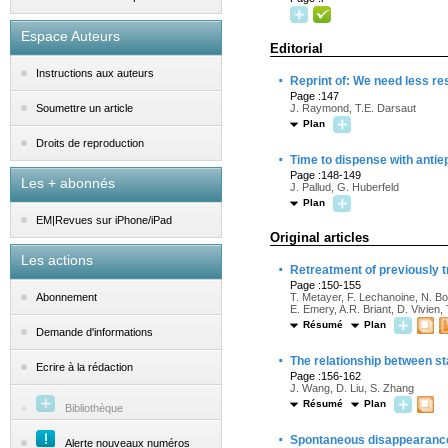
Espace Auteurs
Editorial
Instructions aux auteurs
·
Reprint of: We need less re
Page :147
J. Raymond, T.E. Darsaut
Soumettre un article
Plan
Droits de reproduction
·
Time to dispense with antie
Page :148-149
Les + abonnés
J. Pallud, G. Huberfeld
Plan
EM|Revues sur iPhone/iPad
Original articles
Les actions
·
Retreatment of previously t
Page :150-155
T. Metayer, F. Lechanoine, N. Bou
Abonnement
E. Emery, A.R. Briant, D. Vivien,
Résumé
Plan
Demande d'informations
·
The relationship between st
Ecrire à la rédaction
Page :156-162
J. Wang, D. Liu, S. Zhang
Résumé
Plan
Bibliothèque
·
Spontaneous disappearance 
Alerte nouveaux numéros