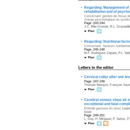
·
Regarding: Management of un
rehabilitation and of psych
Concernant: gestion de l’issue d
charge psychologique du syndr
Page :243-244
J.C. Mila-Grande, R.L. Granadil
Plan
·
Regarding: Nutritional fact
Concernant : facteurs nutritionn
Page :245-246
M.F. Rodriguez-Zapata, P.L. Va
Plan
Letters to the editor
·
Cervical collar after one l
Page :247-248
Thomas Metayer, François Xavie
Plan
·
Cerebral venous sinus air e
exceptional and fatal compl
Embolie gazeuse du sinus sagittal
fatale
Page :249-251
L. Gey, H. Mingaud, P. Sahuc, P.
Plan