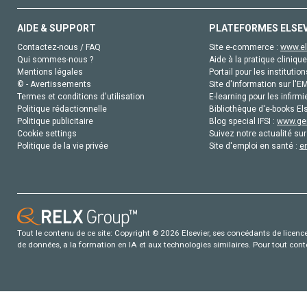
AIDE & SUPPORT
PLATEFORMES ELSE
Contactez-nous / FAQ
Site e-commerce :
www.el
Qui sommes-nous ?
Aide à la pratique clinique
Mentions légales
Portail pour les institution
© - Avertissements
Site d'information sur l'E
Termes et conditions d'utilisation
E-learning pour les infirmi
Politique rédactionnelle
Bibliothèque d'e-books Els
Politique publicitaire
Blog special IFSI :
www.gen
Cookie settings
Suivez notre actualité sur
Politique de la vie privée
Site d'emploi en santé :
e
Tout le contenu de ce site: Copyright © 2026 Elsevier, ses concédants de licence e
de données, a la formation en IA et aux technologies similaires. Pour tout con