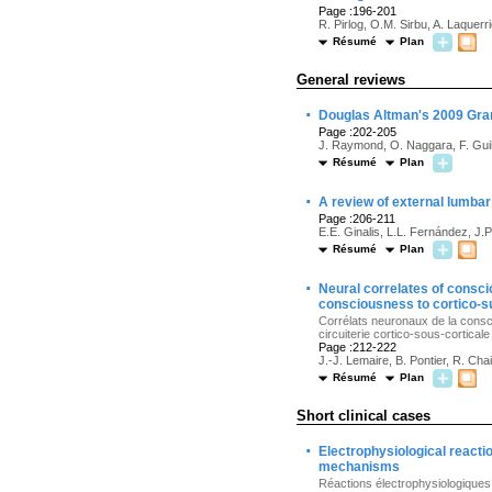
Page :196-201
R. Pirlog, O.M. Sirbu, A. Laquerr
Résumé
Plan
General reviews
·
Douglas Altman's 2009 Grand
Page :202-205
J. Raymond, O. Naggara, F. Guil
Résumé
Plan
·
A review of external lumbar
Page :206-211
E.E. Ginalis, L.L. Fernández, J.P.
Résumé
Plan
·
Neural correlates of consci
consciousness to cortico-su
Corrélats neuronaux de la consci
circuiterie cortico-sous-corticale
Page :212-222
J.-J. Lemaire, B. Pontier, R. Chai
Résumé
Plan
Short clinical cases
·
Electrophysiological reactio
mechanisms
Réactions électrophysiologiques 