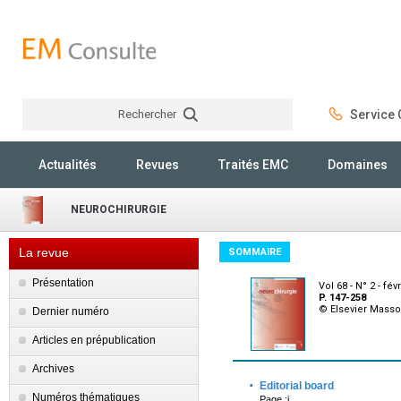
Rechercher
Service C
Rechercher
Actualités
Revues
Traités EMC
Domaines
NEUROCHIRURGIE
La revue
SOMMAIRE
Présentation
Vol 68 - N° 2 - fév
P. 147-258
© Elsevier Mass
Dernier numéro
Articles en prépublication
Archives
·
Editorial board
Numéros thématiques
Page :i