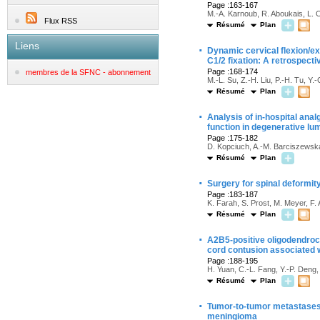
Page :163-167
M.-A. Karnoub, R. Aboukais, L. O
Flux RSS
Résumé
Plan
Liens
·
Dynamic cervical flexion/ex
C1/2 fixation: A retrospecti
Page :168-174
membres de la SFNC - abonnement
M.-L. Su, Z.-H. Liu, P.-H. Tu, Y.
Résumé
Plan
·
Analysis of in-hospital an
function in degenerative lu
Page :175-182
D. Kopciuch, A.-M. Barciszewsk
Résumé
Plan
·
Surgery for spinal deformit
Page :183-187
K. Farah, S. Prost, M. Meyer, F.
Résumé
Plan
·
A2B5-positive oligodendrocyt
cord contusion associated w
Page :188-195
H. Yuan, C.-L. Fang, Y.-P. Deng,
Résumé
Plan
·
Tumor-to-tumor metastases: 
meningioma