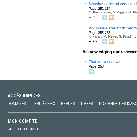
·
Massive cerebral venous a
Page :252-254
C. Baumgarten, M. Aggad, G. Ker
Plan
·
An unusual traumatic sacral
Page :255-257
K. Farah, M. Meyer, S. Prost, H.
Plan
Acknowledging our reviewer
·
Thanks to reviews
Page :258
ACCÈS RAPIDES
DOMAINES
TRAITÉS EMC
REVUES
LIVRES
NOS FORMULES D'AB
MON COMPTE
CRÉER UN COMPTE