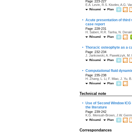
Page :223-227
E.A. Levin, R.S. Kiselev, A.G. V
Résumé
Plan
·
Acute presentation of third
case report
Page :228-231
H. Saberi, R.R. Tanha, N. Derak
Résumé
Plan
·
Thoracic osteophyte as a c
Page :232-234
J. Jankowski, A. Pawełczyk, M.
Résumé
Plan
·
Computational fluid dynamic
Page :235-238
H. Zhang, L. Li, F. Miao, J. Yu, B
Résumé
Plan
Technical note
·
Use of Second Window ICG in
the literature
Page :239-242
K.G. Mensah-Brown, J.W. Germi, 
Résumé
Plan
Correspondances