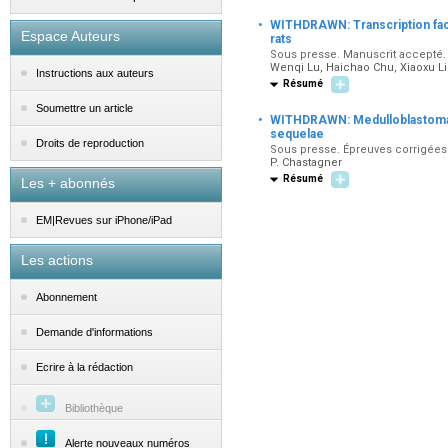
·
WITHDRAWN: Transcription fact
Espace Auteurs
rats
Sous presse. Manuscrit accepté. 
Wenqi Lu, Haichao Chu, Xiaoxu Li
Instructions aux auteurs
Résumé
Soumettre un article
·
WITHDRAWN: Medulloblastoma: 
sequelae
Droits de reproduction
Sous presse. Épreuves corrigées p
P. Chastagner
Résumé
Les + abonnés
EM|Revues sur iPhone/iPad
Les actions
Abonnement
Demande d'informations
Ecrire à la rédaction
Bibliothèque
Alerte nouveaux numéros