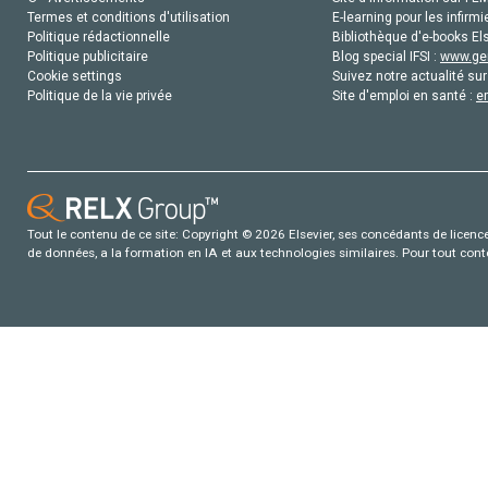
Termes et conditions d'utilisation
E-learning pour les infirmi
Politique rédactionnelle
Bibliothèque d'e-books Els
Politique publicitaire
Blog special IFSI :
www.gen
Cookie settings
Suivez notre actualité sur
Politique de la vie privée
Site d'emploi en santé :
e
Tout le contenu de ce site: Copyright © 2026 Elsevier, ses concédants de licence e
de données, a la formation en IA et aux technologies similaires. Pour tout con