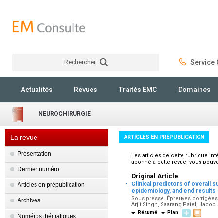
Rechercher
Service C
Rechercher
Actualités
Revues
Traités EMC
Domaines
NEUROCHIRURGIE
La revue
ARTICLES EN PRÉPUBLICATION
Présentation
Les articles de cette rubrique in
abonné à cette revue, vous pouve
Dernier numéro
Original Article
·
Clinical predictors of overall s
Articles en prépublication
epidemiology, and end results
Sous presse. Épreuves corrigées p
Archives
Arjit Singh, Saarang Patel, Jacob
Résumé
Plan
Numéros thématiques