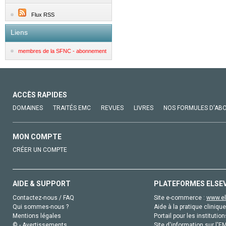
Flux RSS
Liens
membres de la SFNC - abonnement
ACCÈS RAPIDES
DOMAINES
TRAITÉS EMC
REVUES
LIVRES
NOS FORMULES D'AB
MON COMPTE
CRÉER UN COMPTE
AIDE & SUPPORT
PLATEFORMES ELSE
Contactez-nous / FAQ
Site e-commerce :
www.el
Qui sommes-nous ?
Aide à la pratique clinique
Mentions légales
Portail pour les institution
© - Avertissements
Site d'information sur l'E