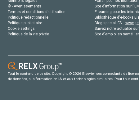
Mentions légales
Portail pour les institution
© - Avertissements
Site d'information sur l'E
Termes et conditions d'utilisation
E-learning pour les infirmi
Politique rédactionnelle
Bibliothèque d'e-books Els
Politique publicitaire
Blog special IFSI :
www.gen
Cookie settings
Suivez notre actualité sur
Politique de la vie privée
Site d'emploi en santé :
e
Tout le contenu de ce site: Copyright © 2026 Elsevier, ses concédants de licence e
de données, a la formation en IA et aux technologies similaires. Pour tout con