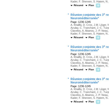
Kader, F. Shereen, S. Hatem, N
Résumé
Plan
·
e
Réunion conjointe des 3
re
Neuroméditerranée*
Page :1236-1245
A. Khalifa, D. Cros, J.M. Léger, 
Azulay, C. Tranchant, J.-C. Turpi
Clavelou, A. Abanou, J.-P. Neau
Kader, F. Shereen, S. Hatem, N
Résumé
Plan
·
e
Réunion conjointe des 3
re
Neuroméditerranée*
Page :1236-1245
A. Khalifa, D. Cros, J.M. Léger, 
Azulay, C. Tranchant, J.-C. Turpi
Clavelou, A. Abanou, J.-P. Neau
Kader, F. Shereen, S. Hatem, N
Résumé
Plan
·
e
Réunion conjointe des 3
re
Neuroméditerranée*
Page :1236-1245
A. Khalifa, D. Cros, J.M. Léger, 
Azulay, C. Tranchant, J.-C. Turpi
Clavelou, A. Abanou, J.-P. Neau
Kader, F. Shereen, S. Hatem, N
Résumé
Plan