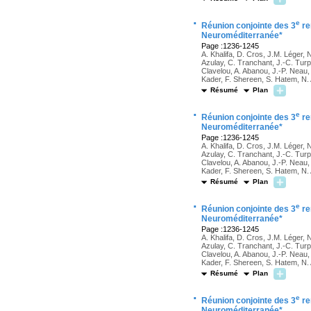
·
e
Réunion conjointe des 3
re
Neuroméditerranée*
Page :1236-1245
A. Khalifa, D. Cros, J.M. Léger, 
Azulay, C. Tranchant, J.-C. Turpi
Clavelou, A. Abanou, J.-P. Neau
Kader, F. Shereen, S. Hatem, N
Résumé
Plan
·
e
Réunion conjointe des 3
re
Neuroméditerranée*
Page :1236-1245
A. Khalifa, D. Cros, J.M. Léger, 
Azulay, C. Tranchant, J.-C. Turpi
Clavelou, A. Abanou, J.-P. Neau
Kader, F. Shereen, S. Hatem, N
Résumé
Plan
·
e
Réunion conjointe des 3
re
Neuroméditerranée*
Page :1236-1245
A. Khalifa, D. Cros, J.M. Léger, 
Azulay, C. Tranchant, J.-C. Turpi
Clavelou, A. Abanou, J.-P. Neau
Kader, F. Shereen, S. Hatem, N
Résumé
Plan
·
e
Réunion conjointe des 3
re
Neuroméditerranée*