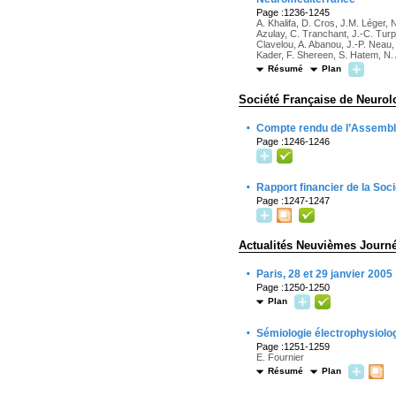
Page :1236-1245
A. Khalifa, D. Cros, J.M. Léger, 
Azulay, C. Tranchant, J.-C. Turpi
Clavelou, A. Abanou, J.-P. Neau
Kader, F. Shereen, S. Hatem, N
Résumé
Plan
Société Française de Neurol
·
Compte rendu de l’Assemblé
Page :1246-1246
·
Rapport financier de la Soc
Page :1247-1247
Actualités Neuvièmes Journ
·
Paris, 28 et 29 janvier 2005
Page :1250-1250
Plan
·
Sémiologie électrophysiolo
Page :1251-1259
E. Fournier
Résumé
Plan