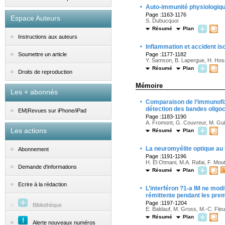
·
Auto-immunité physiologiqu
Page :1163-1176
Espace Auteurs
S. Dubucquoi
Résumé
Plan
Instructions aux auteurs
·
Inflammation et accident is
Page :1177-1182
Soumettre un article
Y. Samson, B. Lapergue, H. Hos
Résumé
Plan
Droits de reproduction
Mémoire
Les + abonnés
·
Comparaison de l’immunofixa
détection des bandes oligoc
EM|Revues sur iPhone/iPad
Page :1183-1190
A. Fromont, G. Couvreur, M. Gui
Les actions
Résumé
Plan
·
La neuromyélite optique au
Abonnement
Page :1191-1196
H. El Otmani, M.A. Rafai, F. Mout
Demande d'informations
Résumé
Plan
Ecrire à la rédaction
·
L’interféron ?1-a IM ne mod
rémittente pendant les pre
Page :1197-1204
Bibliothèque
E. Baldauf, M. Gross, M.-C. Fleu
Résumé
Plan
Alerte nouveaux numéros