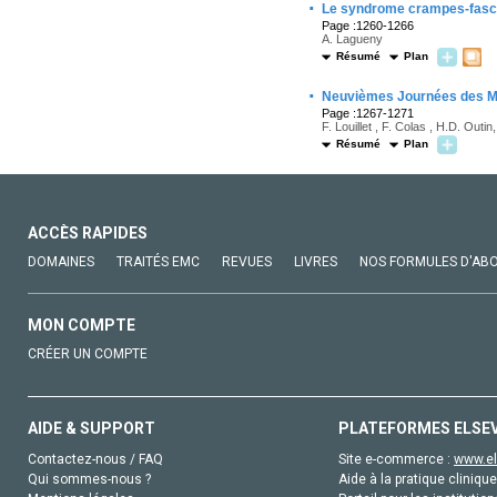
·
Le syndrome crampes-fasci
Page :1260-1266
A. Lagueny
Résumé
Plan
·
Neuvièmes Journées des M
Page :1267-1271
F. Louillet , F. Colas , H.D. Outi
Résumé
Plan
ACCÈS RAPIDES
DOMAINES
TRAITÉS EMC
REVUES
LIVRES
NOS FORMULES D'AB
MON COMPTE
CRÉER UN COMPTE
AIDE & SUPPORT
PLATEFORMES ELSE
Contactez-nous / FAQ
Site e-commerce :
www.el
Qui sommes-nous ?
Aide à la pratique clinique