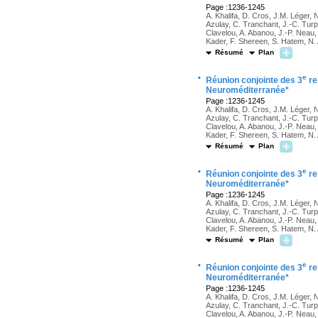
Page :1236-1245
A. Khalifa, D. Cros, J.M. Léger, 
Azulay, C. Tranchant, J.-C. Turpi
Clavelou, A. Abanou, J.-P. Neau
Kader, F. Shereen, S. Hatem, N
Résumé
Plan
·
e
Réunion conjointe des 3
re
Neuroméditerranée*
Page :1236-1245
A. Khalifa, D. Cros, J.M. Léger, 
Azulay, C. Tranchant, J.-C. Turpi
Clavelou, A. Abanou, J.-P. Neau
Kader, F. Shereen, S. Hatem, N
Résumé
Plan
·
e
Réunion conjointe des 3
re
Neuroméditerranée*
Page :1236-1245
A. Khalifa, D. Cros, J.M. Léger, 
Azulay, C. Tranchant, J.-C. Turpi
Clavelou, A. Abanou, J.-P. Neau
Kader, F. Shereen, S. Hatem, N
Résumé
Plan
·
e
Réunion conjointe des 3
re
Neuroméditerranée*
Page :1236-1245
A. Khalifa, D. Cros, J.M. Léger, 
Azulay, C. Tranchant, J.-C. Turpi
Clavelou, A. Abanou, J.-P. Neau