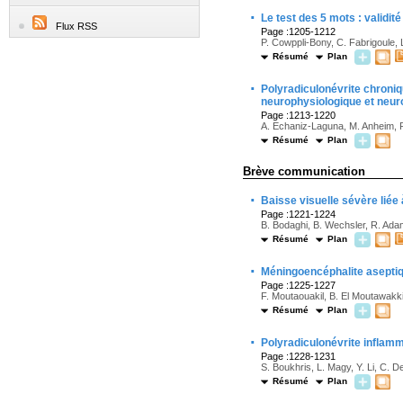
·
Le test des 5 mots : validit
Flux RSS
Page :1205-1212
P. Cowppli-Bony, C. Fabrigoule, L
Résumé
Plan
·
Polyradiculonévrite chroniq
neurophysiologique et neur
Page :1213-1220
A. Echaniz-Laguna, M. Anheim, P
Résumé
Plan
Brève communication
·
Baisse visuelle sévère liée
Page :1221-1224
B. Bodaghi, B. Wechsler, R. Ada
Résumé
Plan
·
Méningoencéphalite aseptiq
Page :1225-1227
F. Moutaouakil, B. El Moutawakkil
Résumé
Plan
·
Polyradiculonévrite inflam
Page :1228-1231
S. Boukhris, L. Magy, Y. Li, C. De
Résumé
Plan