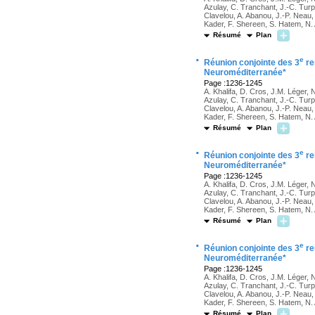
Azulay, C. Tranchant, J.-C. Turpi
Clavelou, A. Abanou, J.-P. Neau
Kader, F. Shereen, S. Hatem, N
Résumé
Plan
·
e
Réunion conjointe des 3
re
Neuroméditerranée*
Page :1236-1245
A. Khalifa, D. Cros, J.M. Léger, 
Azulay, C. Tranchant, J.-C. Turpi
Clavelou, A. Abanou, J.-P. Neau
Kader, F. Shereen, S. Hatem, N
Résumé
Plan
·
e
Réunion conjointe des 3
re
Neuroméditerranée*
Page :1236-1245
A. Khalifa, D. Cros, J.M. Léger, 
Azulay, C. Tranchant, J.-C. Turpi
Clavelou, A. Abanou, J.-P. Neau
Kader, F. Shereen, S. Hatem, N
Résumé
Plan
·
e
Réunion conjointe des 3
re
Neuroméditerranée*
Page :1236-1245
A. Khalifa, D. Cros, J.M. Léger, 
Azulay, C. Tranchant, J.-C. Turpi
Clavelou, A. Abanou, J.-P. Neau
Kader, F. Shereen, S. Hatem, N
Résumé
Plan