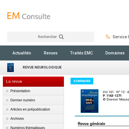
Rechercher
Service C
Rechercher
Actualités
Revues
Traités EMC
Domaines
REVUE NEUROLOGIQUE
La revue
SOMMAIRE
Présentation
Vol 161 - N° 12 
P. 1163-1271
© Elsevier Mass
Dernier numéro
Articles en prépublication
Archives
Revue générale
Numéros thématiques