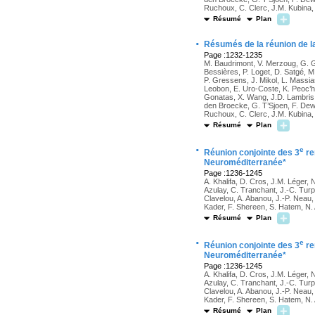
Ruchoux, C. Clerc, J.M. Kubina, 
Résumé
Plan
·
Résumés de la réunion de l
Page :1232-1235
M. Baudrimont, V. Merzoug, G. G
Bessières, P. Loget, D. Satgé, M
P. Gressens, J. Mikol, L. Massia
Leobon, E. Uro-Coste, K. Peoc’h, 
Gonatas, X. Wang, J.D. Lambris, 
den Broecke, G. T’Sjoen, F. Dew
Ruchoux, C. Clerc, J.M. Kubina, 
Résumé
Plan
·
e
Réunion conjointe des 3
re
Neuroméditerranée*
Page :1236-1245
A. Khalifa, D. Cros, J.M. Léger, 
Azulay, C. Tranchant, J.-C. Turpi
Clavelou, A. Abanou, J.-P. Neau
Kader, F. Shereen, S. Hatem, N
Résumé
Plan
·
e
Réunion conjointe des 3
re
Neuroméditerranée*
Page :1236-1245
A. Khalifa, D. Cros, J.M. Léger, 
Azulay, C. Tranchant, J.-C. Turpi
Clavelou, A. Abanou, J.-P. Neau
Kader, F. Shereen, S. Hatem, N
Résumé
Plan