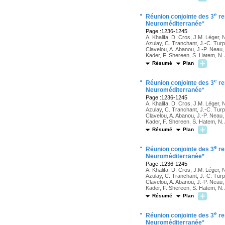
·
e
Réunion conjointe des 3
re
Neuroméditerranée*
Page :1236-1245
A. Khalifa, D. Cros, J.M. Léger, 
Azulay, C. Tranchant, J.-C. Turpi
Clavelou, A. Abanou, J.-P. Neau
Kader, F. Shereen, S. Hatem, N
Résumé
Plan
·
e
Réunion conjointe des 3
re
Neuroméditerranée*
Page :1236-1245
A. Khalifa, D. Cros, J.M. Léger, 
Azulay, C. Tranchant, J.-C. Turpi
Clavelou, A. Abanou, J.-P. Neau
Kader, F. Shereen, S. Hatem, N
Résumé
Plan
·
e
Réunion conjointe des 3
re
Neuroméditerranée*
Page :1236-1245
A. Khalifa, D. Cros, J.M. Léger, 
Azulay, C. Tranchant, J.-C. Turpi
Clavelou, A. Abanou, J.-P. Neau
Kader, F. Shereen, S. Hatem, N
Résumé
Plan
·
e
Réunion conjointe des 3
re
Neuroméditerranée*