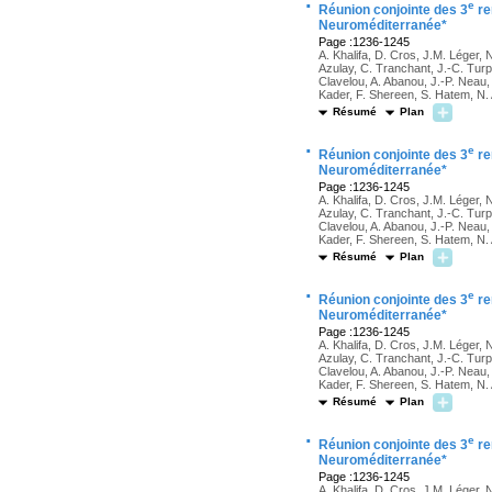
·
e
Réunion conjointe des 3
re
Neuroméditerranée*
Page :1236-1245
A. Khalifa, D. Cros, J.M. Léger, 
Azulay, C. Tranchant, J.-C. Turpi
Clavelou, A. Abanou, J.-P. Neau
Kader, F. Shereen, S. Hatem, N
Résumé
Plan
·
e
Réunion conjointe des 3
re
Neuroméditerranée*
Page :1236-1245
A. Khalifa, D. Cros, J.M. Léger, 
Azulay, C. Tranchant, J.-C. Turpi
Clavelou, A. Abanou, J.-P. Neau
Kader, F. Shereen, S. Hatem, N
Résumé
Plan
·
e
Réunion conjointe des 3
re
Neuroméditerranée*
Page :1236-1245
A. Khalifa, D. Cros, J.M. Léger, 
Azulay, C. Tranchant, J.-C. Turpi
Clavelou, A. Abanou, J.-P. Neau
Kader, F. Shereen, S. Hatem, N
Résumé
Plan
·
e
Réunion conjointe des 3
re
Neuroméditerranée*
Page :1236-1245
A. Khalifa, D. Cros, J.M. Léger, 