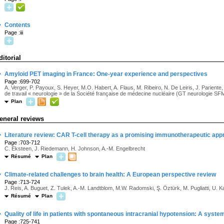
·
Contents
Page :iii
ditorial
·
Amyloid PET imaging in France: One-year experience and perspectives
Page :699-702
A. Verger, P. Payoux, S. Heyer, M.O. Habert, A. Flaus, M. Ribeiro, N. De Leiris, J. Parient
de travail « neurologie » de la Société française de médecine nucléaire (GT neurologie S
Plan
eneral reviews
·
Literature review: CAR T-cell therapy as a promising immunotherapeutic ap
Page :703-712
C. Eksteen, J. Riedemann, H. Johnson, A.-M. Engelbrecht
Résumé
Plan
·
Climate-related challenges to brain health: A European perspective review
Page :713-724
J. Reis, A. Buguet, Z. Tulek, A.-M. Landtblom, M.W. Radomski, Ş. Öztürk, M. Pugliatti, U. Ka
Résumé
Plan
·
Quality of life in patients with spontaneous intracranial hypotension: A syst
Page :725-741