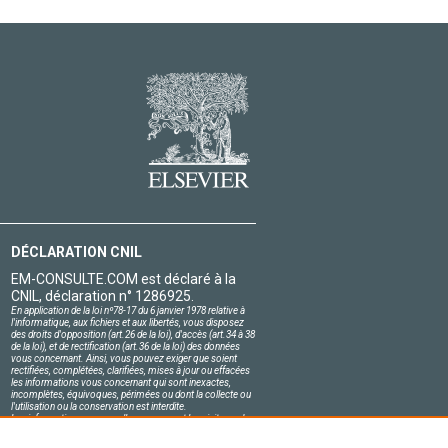
DÉCLARATION CNIL
EM-CONSULTE.COM est déclaré à la
CNIL, déclaration n° 1286925.
En application de la loi nº78-17 du 6 janvier 1978 relative à
l'informatique, aux fichiers et aux libertés, vous disposez
des droits d'opposition (art.26 de la loi), d'accès (art.34 à 38
de la loi), et de rectification (art.36 de la loi) des données
vous concernant. Ainsi, vous pouvez exiger que soient
rectifiées, complétées, clarifiées, mises à jour ou effacées
les informations vous concernant qui sont inexactes,
incomplètes, équivoques, périmées ou dont la collecte ou
l'utilisation ou la conservation est interdite.
Les informations personnelles concernant les visiteurs de
notre site, y compris leur identité, sont confidentielles.
Le responsable du site s'engage sur l'honneur à respecter