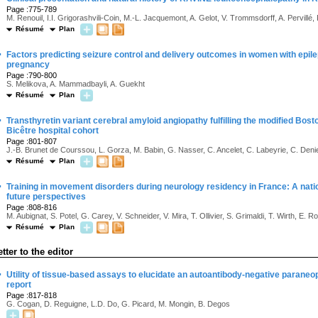
Page :775-789
M. Renouil, I.I. Grigorashvili-Coin, M.-L. Jacquemont, A. Gelot, V. Trommsdorff, A. Pervillé,
Résumé
Plan
·
Factors predicting seizure control and delivery outcomes in women with epil
pregnancy
Page :790-800
S. Melikova, A. Mammadbayli, A. Guekht
Résumé
Plan
·
Transthyretin variant cerebral amyloid angiopathy fulfilling the modified Bost
Bicêtre hospital cohort
Page :801-807
J.-B. Brunet de Courssou, L. Gorza, M. Babin, G. Nasser, C. Ancelet, C. Labeyrie, C. Denie
Résumé
Plan
·
Training in movement disorders during neurology residency in France: A nati
future perspectives
Page :808-816
M. Aubignat, S. Potel, G. Carey, V. Schneider, V. Mira, T. Ollivier, S. Grimaldi, T. Wirth, E.
Résumé
Plan
etter to the editor
·
Utility of tissue-based assays to elucidate an autoantibody-negative parane
report
Page :817-818
G. Cogan, D. Reguigne, L.D. Do, G. Picard, M. Mongin, B. Degos