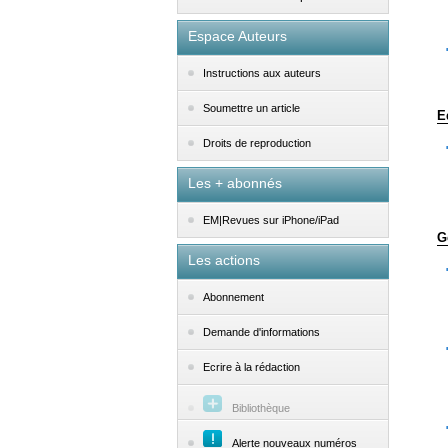
Espace Auteurs
Instructions aux auteurs
Soumettre un article
E
Droits de reproduction
Les + abonnés
EM|Revues sur iPhone/iPad
G
Les actions
Abonnement
Demande d'informations
Ecrire à la rédaction
Bibliothèque
Alerte nouveaux numéros