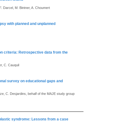
 F. Darcel, M. Bintner, A. Choumert
epsy with planned and unplanned
on criteria: Retrospective data from the
r, C. Cauquil
onal survey on educational gaps and
 Roze, C. Desjardins, behalf of the MAJE study group
oplastic syndrome: Lessons from a case