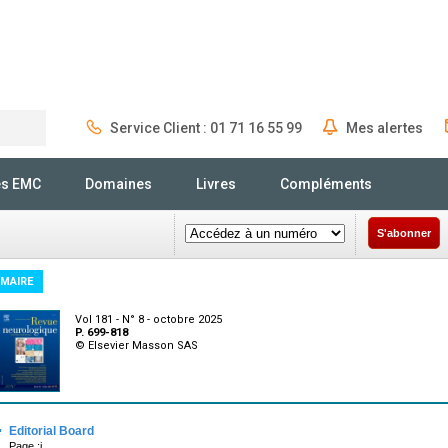
Service Client : 01 71 16 55 99
Mes alertes
Rechercher
és EMC
Domaines
Livres
Compléments
S'abonner
MAIRE
Vol 181 - N° 8 - octobre 2025
P. 699-818
© Elsevier Masson SAS
·
Editorial Board
Page :i