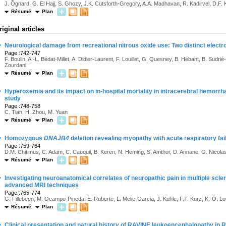
J. Ognard, G. El Hajj, S. Ghozy, J.K. Cutsforth-Gregory, A.A. Madhavan, R. Kadirvel, D.F. Ka
Résumé
Plan
riginal articles
·
Neurological damage from recreational nitrous oxide use: Two distinct electroc
Page :742-747
F. Boulin, A.-L. Bédat-Millet, A. Didier-Laurent, F. Louillet, G. Quesney, B. Hébant, B. Sudr
Zourdani
Résumé
Plan
·
Hyperoxemia and its impact on in-hospital mortality in intracerebral hemorrh
study
Page :748-758
C. Tian, H. Zhou, M. Yuan
Résumé
Plan
·
Homozygous
DNAJB4
deletion revealing myopathy with acute respiratory fai
Page :759-764
D.M. Chitimus, C. Adam, C. Cauquil, B. Keren, N. Heming, S. Amthor, D. Annane, G. Nicolas
Résumé
Plan
·
Investigating neuroanatomical correlates of neuropathic pain in multiple scle
advanced MRI techniques
Page :765-774
G. Fillebeen, M. Ocampo-Pineda, E. Ruberte, L. Melie-Garcia, J. Kuhle, F.T. Kurz, K.-O. Lo
Résumé
Plan
·
Clinical presentation and natural history of RAVINE leukoencephalopathy in R