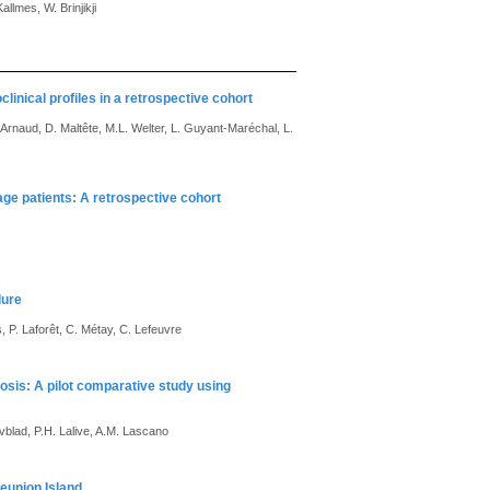
llmes, W. Brinjikji
linical profiles in a retrospective cohort
ié-Arnaud, D. Maltête, M.L. Welter, L. Guyant-Maréchal, L.
age patients: A retrospective cohort
lure
, P. Laforêt, C. Métay, C. Lefeuvre
rosis: A pilot comparative study using
vblad, P.H. Lalive, A.M. Lascano
eunion Island