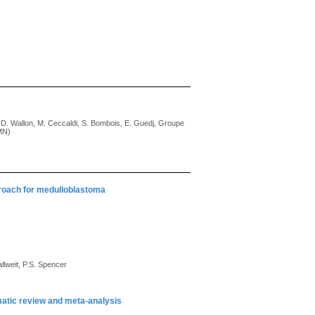
e, D. Wallon, M. Ceccaldi, S. Bombois, E. Guedj, Groupe
FMN)
proach for medulloblastoma
llweit, P.S. Spencer
ematic review and meta-analysis