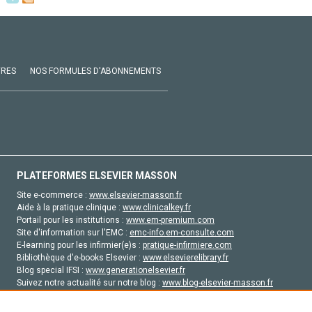
VRES
NOS FORMULES D'ABONNEMENTS
PLATEFORMES ELSEVIER MASSON
Site e-commerce :
www.elsevier-masson.fr
Aide à la pratique clinique :
www.clinicalkey.fr
Portail pour les institutions :
www.em-premium.com
Site d'information sur l'EMC :
emc-info.em-consulte.com
E-learning pour les infirmier(e)s :
pratique-infirmiere.com
Bibliothèque d'e-books Elsevier :
www.elsevierelibrary.fr
Blog special IFSI :
www.generationelsevier.fr
Suivez notre actualité sur notre blog :
www.blog-elsevier-masson.fr
Site d'emploi en santé :
emploisante.com