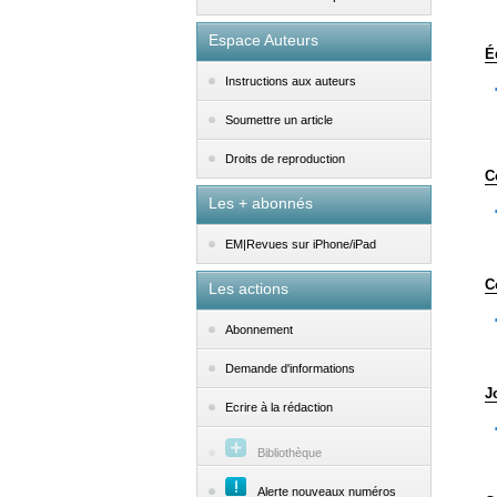
Espace Auteurs
É
Instructions aux auteurs
Soumettre un article
Droits de reproduction
C
Les + abonnés
EM|Revues sur iPhone/iPad
C
Les actions
Abonnement
Demande d'informations
J
Ecrire à la rédaction
Bibliothèque
Alerte nouveaux numéros