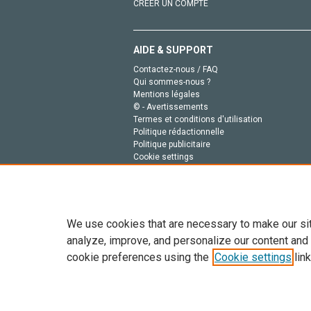
CRÉER UN COMPTE
AIDE & SUPPORT
Contactez-nous / FAQ
Qui sommes-nous ?
Mentions légales
© - Avertissements
Termes et conditions d'utilisation
Politique rédactionnelle
Politique publicitaire
Cookie settings
Politique de la vie privée
We use cookies that are necessary to make our si
analyze, improve, and personalize our content and
cookie preferences using the
Cookie settings
link
Tout le contenu de ce site: Copyright © 2026 Else
de données, a la formation en IA et aux technol