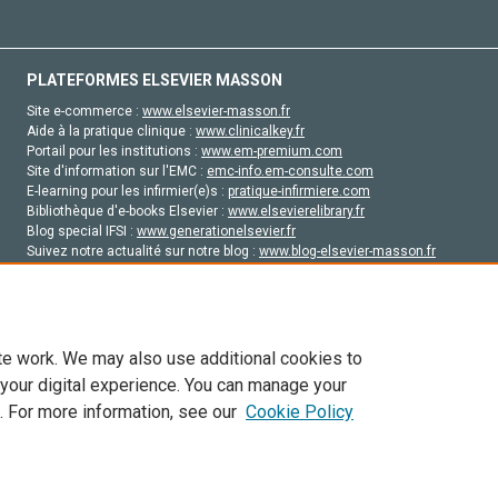
PLATEFORMES ELSEVIER MASSON
Site e-commerce :
www.elsevier-masson.fr
Aide à la pratique clinique :
www.clinicalkey.fr
Portail pour les institutions :
www.em-premium.com
Site d'information sur l'EMC :
emc-info.em-consulte.com
E-learning pour les infirmier(e)s :
pratique-infirmiere.com
Bibliothèque d'e-books Elsevier :
www.elsevierelibrary.fr
Blog special IFSI :
www.generationelsevier.fr
Suivez notre actualité sur notre blog :
www.blog-elsevier-masson.fr
Site d'emploi en santé :
emploisante.com
te work. We may also use additional cookies to
 your digital experience. You can manage your
. For more information, see our
Cookie Policy
vier, ses concédants de licence et ses contributeurs. Tout les droits sont réservés, y 
ogies similaires. Pour tout contenu en libre accès, les conditions de licence Creati