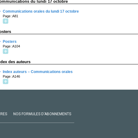
ommunications du lundi 17 octobre
·
Communications orales du lundi 17 octobre
Page :A81
osters
·
Posters
Page :A104
ndex des auteurs
·
Index auteurs – Communications orales
Page :A146
VRES
NOS FORMULES D'ABONNEMENTS