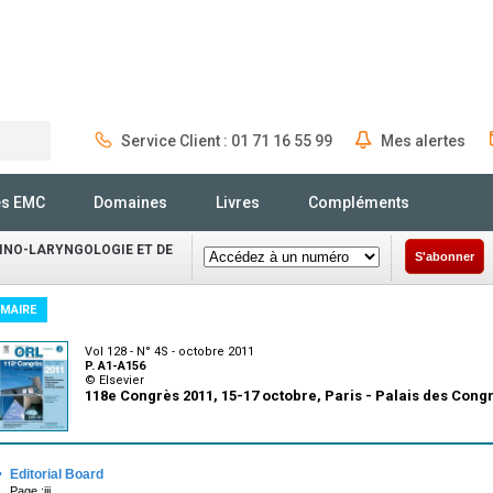
Service Client : 01 71 16 55 99
Mes alertes
Rechercher
és EMC
Domaines
Livres
Compléments
INO-LARYNGOLOGIE ET DE
S'abonner
MAIRE
Vol 128 - N° 4S - octobre 2011
P. A1-A156
© Elsevier
118e Congrès 2011, 15-17 octobre, Paris - Palais des Cong
·
Editorial Board
Page :iii