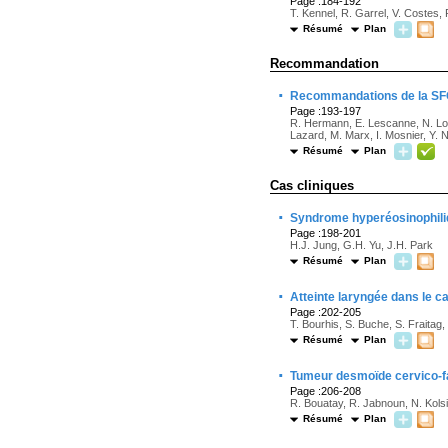
Page :184-192
T. Kennel, R. Garrel, V. Costes, 
Résumé
Plan
Recommandation
·
Recommandations de la SFORL
Page :193-197
R. Hermann, E. Lescanne, N. Loun
Lazard, M. Marx, I. Mosnier, Y. 
Résumé
Plan
Cas cliniques
·
Syndrome hyperéosinophiliq
Page :198-201
H.J. Jung, G.H. Yu, J.H. Park
Résumé
Plan
·
Atteinte laryngée dans le c
Page :202-205
T. Bourhis, S. Buche, S. Fraitag
Résumé
Plan
·
Tumeur desmoïde cervico-fa
Page :206-208
R. Bouatay, R. Jabnoun, N. Kols
Résumé
Plan