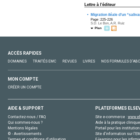
Lettre à l'éditeur
·
Migration iléale d’un “saliv
Page :225-226
S.D. Le Bon, A.R. Ruiz
Plan
ACCÈS RAPIDES
DOMAINES
TRAITÉS EMC
REVUES
LIVRES
NOS FORMULES D'AB
MON COMPTE
CRÉER UN COMPTE
AIDE & SUPPORT
PLATEFORMES ELSE
Contactez-nous / FAQ
Site e-commerce :
www.el
Qui sommes-nous ?
Aide à la pratique clinique
Mentions légales
Portail pour les institution
© - Avertissements
Site d'information sur l'E
Termes et conditions d'utilisation
E-learning pour les infirmi