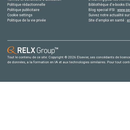
Politique rédactionnelle
Bibliothèque d'e-books Els
Politique publicitaire
Blog special IFSI :
www.gen
Cookie settings
Suivez notre actualité sur
Politique de la vie privée
Site d'emploi en santé :
e
Tout le contenu de ce site: Copyright © 2026 Elsevier, ses concédants de licence e
de données, a la formation en IA et aux technologies similaires. Pour tout con