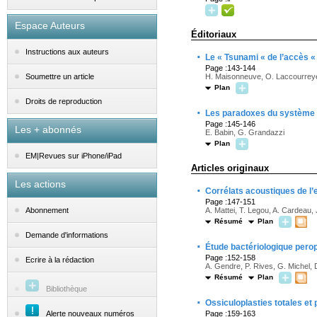
Espace Auteurs
Éditoriaux
Instructions aux auteurs
·
Le « Tsunami « de l’accès «
Page :143-144
H. Maisonneuve, O. Laccourrey
Soumettre un article
Plan
Droits de reproduction
·
Les paradoxes du système 
Page :145-146
Les + abonnés
E. Babin, G. Grandazzi
Plan
EM|Revues sur iPhone/iPad
Articles originaux
Les actions
·
Corrélats acoustiques de l’e
Page :147-151
A. Mattei, T. Legou, A. Cardeau, 
Abonnement
Résumé
Plan
Demande d'informations
·
Étude bactériologique perop
Page :152-158
Ecrire à la rédaction
A. Gendre, P. Rives, G. Michel, D.
Résumé
Plan
Bibliothèque
·
Ossiculoplasties totales et p
Alerte nouveaux numéros
Page :159-163