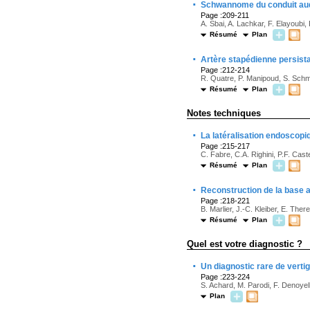
·
Schwannome du conduit audit
Page :209-211
A. Sbai, A. Lachkar, F. Elayoubi,
Résumé
Plan
·
Artère stapédienne persis
Page :212-214
R. Quatre, P. Manipoud, S. Sch
Résumé
Plan
Notes techniques
·
La latéralisation endoscopiq
Page :215-217
C. Fabre, C.A. Righini, P.F. Caste
Résumé
Plan
·
Reconstruction de la base a
Page :218-221
B. Marlier, J.-C. Kleiber, E. There
Résumé
Plan
Quel est votre diagnostic ?
·
Un diagnostic rare de vertig
Page :223-224
S. Achard, M. Parodi, F. Denoyel
Plan