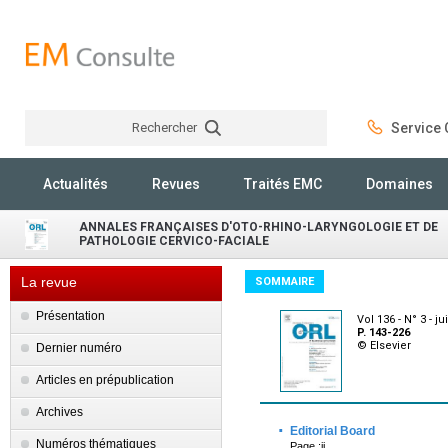
Rechercher
Service C
Rechercher
Actualités
Revues
Traités EMC
Domaines
ANNALES FRANÇAISES D'OTO-RHINO-LARYNGOLOGIE ET DE
PATHOLOGIE CERVICO-FACIALE
La revue
SOMMAIRE
Présentation
Vol 136 - N° 3 - j
P. 143-226
© Elsevier
Dernier numéro
Articles en prépublication
Archives
·
Editorial Board
Numéros thématiques
Page :ii