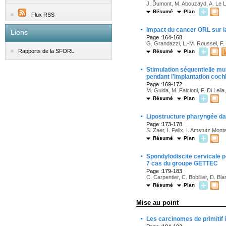
J. Dumont, M. Abouzayd, A. Le 
Résumé
Plan
Flux RSS
·
Impact du cancer ORL sur la
Liens
Page :164-168
G. Grandazzi, L.-M. Roussel, F. 
Rapports de la SFORL
Résumé
Plan
·
Stimulation séquentielle mu
pendant l’implantation coch
Page :169-172
M. Guida, M. Falcioni, F. Di Lella
Résumé
Plan
·
Lipostructure pharyngée dan
Page :173-178
S. Zaer, I. Felix, I. Amstutz Mont
Résumé
Plan
·
Spondylodiscite cervicale po
7 cas du groupe GETTEC
Page :179-183
C. Carpentier, C. Bobillier, D. B
Résumé
Plan
Mise au point
·
Les carcinomes de primitif i