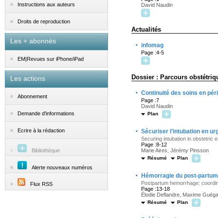
Instructions aux auteurs
David Naudin
Droits de reproduction
Actualités
Les + abonnés
·
infomag
Page :4-5
EM|Revues sur iPhone/iPad
Dossier : Parcours obstétriq
Les actions
·
Continuité des soins en périn
Abonnement
Page :7
David Naudin
Demande d'informations
Plan
·
Ecrire à la rédaction
Sécuriser l’intubation en ur
Securing intubation in obstetric
Page :8-12
Bibliothèque
Marie Aires, Jérémy Pinsson
Résumé
Plan
Alerte nouveaux numéros
·
Hémorragie du post-partum :
Postpartum hemorrhage: coordin
Flux RSS
Page :13-18
Élodie Deflandre, Maxime Guéga
Résumé
Plan