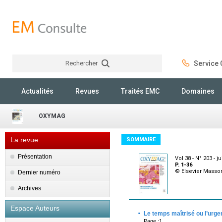
Rechercher
Service C
Rechercher
Actualités
Revues
Traités EMC
Domaines
OXYMAG
La revue
SOMMAIRE
Présentation
Vol 38 - N° 203 - ju
P. 1-36
© Elsevier Masso
Dernier numéro
Archives
Espace Auteurs
·
Le temps maîtrisé ou l’urge
Page :1