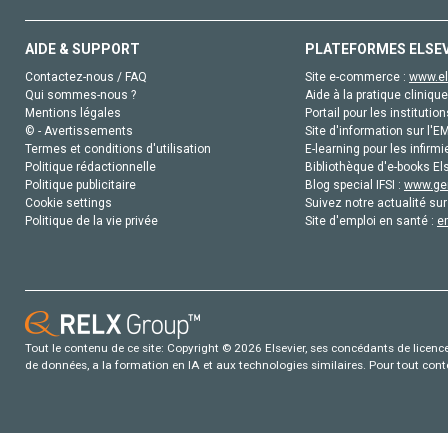
AIDE & SUPPORT
PLATEFORMES ELSE
Contactez-nous / FAQ
Site e-commerce :
www.el
Qui sommes-nous ?
Aide à la pratique clinique
Mentions légales
Portail pour les institution
© - Avertissements
Site d'information sur l'E
Termes et conditions d'utilisation
E-learning pour les infirmi
Politique rédactionnelle
Bibliothèque d'e-books Els
Politique publicitaire
Blog special IFSI :
www.gen
Cookie settings
Suivez notre actualité sur
Politique de la vie privée
Site d'emploi en santé :
e
Tout le contenu de ce site: Copyright © 2026 Elsevier, ses concédants de licence e
de données, a la formation en IA et aux technologies similaires. Pour tout con