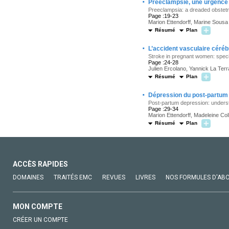
·
Prééclampsie, une urgence 
Preeclampsia: a dreaded obstet
Page :19-23
Marion Ettendorff, Marine Sousa
Résumé
Plan
·
L’accident vasculaire céréb
Stroke in pregnant women: specia
Page :24-28
Julien Ercolano, Yannick La Terr
Résumé
Plan
·
Dépression du post-partum :
Post-partum depression: underst
Page :29-34
Marion Ettendorff, Madeleine Col
Résumé
Plan
ACCÈS RAPIDES
DOMAINES
TRAITÉS EMC
REVUES
LIVRES
NOS FORMULES D'AB
MON COMPTE
CRÉER UN COMPTE