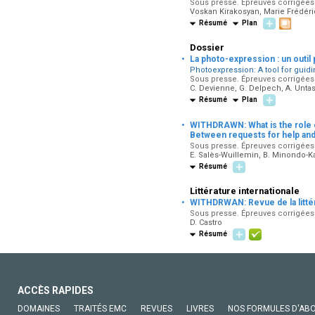
Sous presse. Épreuves corrigées p
Voskan Kirakosyan, Marie Frédéri
Résumé
Plan
Dossier
·
La photo-expression : un outil
Photoexpression: A tool for guidi
Sous presse. Épreuves corrigées p
C. Devienne, G. Delpech, A. Unta
Résumé
Plan
·
WITHDRAWN: What is the role 
Between requests for help and
Sous presse. Épreuves corrigées 
E. Salès-Wuillemin, B. Minondo-Kag
Résumé
Littérature internationale
·
WITHDRWAN: Revue de la littér
Sous presse. Épreuves corrigées p
D. Castro
Résumé
ACCÈS RAPIDES
DOMAINES
TRAITÉS EMC
REVUES
LIVRES
NOS FORMULES D'AB