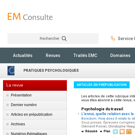
Rechercher
Service C
Rechercher
Actualités
Revues
Traités EMC
Domaines
PRATIQUES PSYCHOLOGIQUES
La revue
ARTICLES EN PRÉPUBLICATION
Présentation
Les articles de cette rubrique in
vous êtes abonné à cette revue, 
Dernier numéro
Psychologie du travail
·
L’ennui, quelle relation avec l
Articles en prépublication
Boredom: How does it relate to stu
Sous presse. Épreuves corrigées p
Archives
Clément Poirier, Christophe Haag,
Résumé
Plan
Numéros thématiques