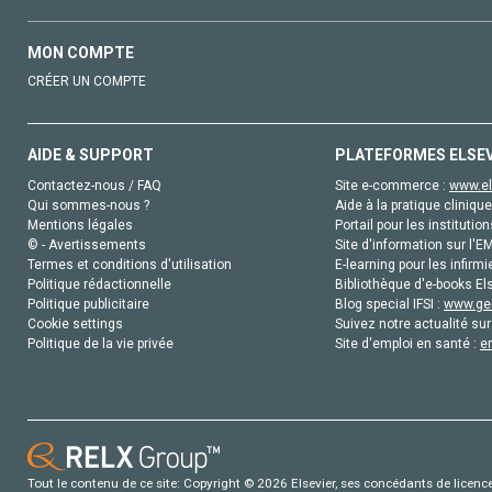
MON COMPTE
CRÉER UN COMPTE
AIDE & SUPPORT
PLATEFORMES ELSE
Contactez-nous / FAQ
Site e-commerce :
www.el
Qui sommes-nous ?
Aide à la pratique clinique
Mentions légales
Portail pour les institution
© - Avertissements
Site d'information sur l'E
Termes et conditions d'utilisation
E-learning pour les infirmi
Politique rédactionnelle
Bibliothèque d'e-books Els
Politique publicitaire
Blog special IFSI :
www.gen
Cookie settings
Suivez notre actualité sur
Politique de la vie privée
Site d'emploi en santé :
e
Tout le contenu de ce site: Copyright © 2026 Elsevier, ses concédants de licence e