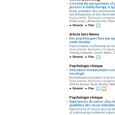
·
Crossing the perspectives of pa
process in family therapy: A qua
Étude qualitative des évènements 
des thérapeutes et des observate
Sous presse. Épreuves corrigées 
Emily Leduc, Alexandre Har, Céli
Résumé
Plan
Article hors thème
·
Des psychologues face aux oppre
santé mentale
Psychologists confronting social o
Sous presse. Épreuves corrigées 
Solveig Lelaurain, Oriane Mahé, C
Résumé
Plan
Psychologie clinique
·
Innovation révolutionnaire ou 
oncologie
Revolutionary innovation or techno
Sous presse. Épreuves corrigées p
Hélène Buche, Aude Michel, Nath
Résumé
Plan
Psychologie clinique
·
Expériences du cancer chez les
qualitative des vécus individue
Experiences of cancer among adol
of individual and relational expe