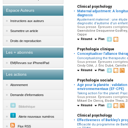
Clinical psychology
·
Espace Auteurs
Maternal adjustment: A longitudin
diagnosis
Ajustement maternel : une étude l
Instructions aux auteurs
diagnostic d’autisme d’un enfant
Sous presse. Épreuves corrigées p
Gwendoline Desquenne-Godfrey, A
Soumettre un article
Cappe
Résumé
Plan
Droits de reproduction
Psychologie clinique
Les + abonnés
·
Conceptualiser l’alliance théra
Conceptualizing the therapeutic a
Sous presse. Épreuves corrigées p
EM|Revues sur iPhone/iPad
Cindy Côté, J. Éric Dubé, Camill
Résumé
Plan
Les actions
Psychologie sociale
·
Agir pour la planète : valida
Abonnement
environnementaux (EF-CPE)
Taking action for the planet: Ps
Demande d'informations
Sous presse. Épreuves corrigées p
Mikael De Clercq, Elodie Theis, 
Résumé
Plan
Bibliothèque
Clinical psychology
Alerte nouveaux numéros
·
Effectiveness of Barkley's pr
Efficacité du programme de Barkle
Flux RSS