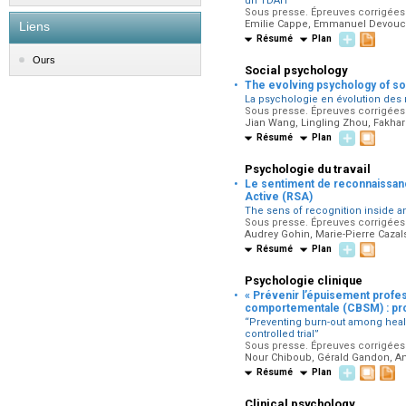
un TDAH
Sous presse. Épreuves corrigées p
Emilie Cappe, Emmanuel Devouch
Liens
Résumé
Plan
Ours
Social psychology
·
The evolving psychology of soc
La psychologie en évolution des 
Sous presse. Épreuves corrigées p
Jian Wang, Lingling Zhou, Fakha
Résumé
Plan
Psychologie du travail
·
Le sentiment de reconnaissance
Active (RSA)
The sens of recognition inside 
Sous presse. Épreuves corrigées p
Audrey Gohin, Marie-Pierre Cazals
Résumé
Plan
Psychologie clinique
·
« Prévenir l’épuisement profe
comportementale (CBSM) : prot
“Preventing burn-out among heal
controlled trial”
Sous presse. Épreuves corrigées 
Nour Chiboub, Gérald Gandon, A
Résumé
Plan
Clinical psychology