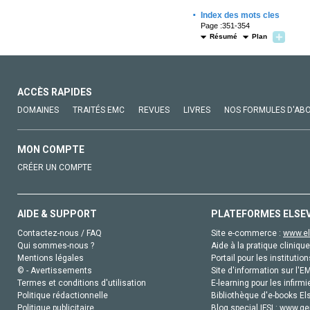
·
Index des mots cles
Page :351-354
Résumé
Plan
ACCÈS RAPIDES
DOMAINES
TRAITÉS EMC
REVUES
LIVRES
NOS FORMULES D'AB
MON COMPTE
CRÉER UN COMPTE
AIDE & SUPPORT
PLATEFORMES ELSE
Contactez-nous / FAQ
Site e-commerce :
www.el
Qui sommes-nous ?
Aide à la pratique clinique
Mentions légales
Portail pour les institution
© - Avertissements
Site d'information sur l'E
Termes et conditions d'utilisation
E-learning pour les infirmi
Politique rédactionnelle
Bibliothèque d'e-books Els
Politique publicitaire
Blog special IFSI :
www.gen