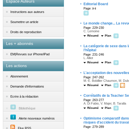
Espace Auteurs
·
Editorial Board
Page :ii-ii
Instructions aux auteurs
·
Soumettre un article
Le monde change... La revue
Page :229-230
C. Lemoine
Droits de reproduction
Résumé
Plan
Les + abonnés
·
La catégorie de sexe dans 
l'hôpital
EM|Revues sur iPhone/iPad
Page :231-246
L. Alliot
Résumé
Plan
Les actions
·
L'acceptation des nouvelles
Abonnement
Page :247-262
M.-E. Bobillier Chaumon, M. Dub
Résumé
Plan
Demande d'informations
·
Corrélatifs de la Teacher Se
Ecrire à la rédaction
Page :263-277
A. Di Fabio, V. Majer, B. Taralla
Résumé
Plan
Bibliothèque
·
Optimisme comparatif dans le
Alerte nouveaux numéros
risques d'accident du travai
Page :279-289
Flux RSS