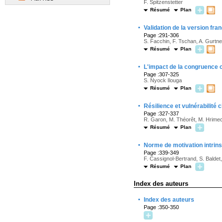
F. Spitzenstetter
Résumé
Plan
·
Validation de la version fra
Page :291-306
S. Facchin, F. Tschan, A. Gurtne
Résumé
Plan
·
L'impact de la congruence o
Page :307-325
S. Nyock Ilouga
Résumé
Plan
·
Résilience et vulnérabilité
Page :327-337
R. Garon, M. Théorêt, M. Hrimec
Résumé
Plan
·
Norme de motivation intrins
Page :339-349
F. Cassignol-Bertrand, S. Baldet
Résumé
Plan
Index des auteurs
·
Index des auteurs
Page :350-350