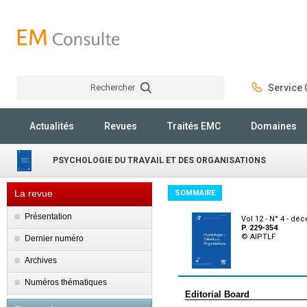
Rechercher
Service C
Rechercher
Actualités
Revues
Traités EMC
Domaines
PSYCHOLOGIE DU TRAVAIL ET DES ORGANISATIONS
La revue
SOMMAIRE
Présentation
Vol 12 - N° 4 - d
P. 229-354
© AIPTLF
Dernier numéro
Archives
Numéros thématiques
Editorial Board