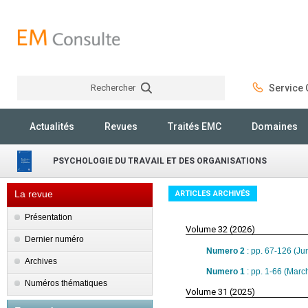
Rechercher
Service C
Rechercher
Actualités
Revues
Traités EMC
Domaines
PSYCHOLOGIE DU TRAVAIL ET DES ORGANISATIONS
La revue
ARTICLES ARCHIVÉS
Présentation
Volume 32 (2026)
Dernier numéro
Numero 2
: pp. 67-126 (Ju
Archives
Numero 1
: pp. 1-66 (Marc
Numéros thématiques
Volume 31 (2025)