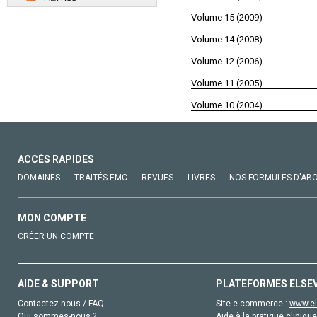
Volume 15 (2009)
Volume 14 (2008)
Volume 12 (2006)
Volume 11 (2005)
Volume 10 (2004)
ACCÈS RAPIDES
DOMAINES
TRAITÉS EMC
REVUES
LIVRES
NOS FORMULES D'AB
MON COMPTE
CRÉER UN COMPTE
AIDE & SUPPORT
PLATEFORMES ELSE
Contactez-nous / FAQ
Site e-commerce :
www.el
Qui sommes-nous ?
Aide à la pratique clinique