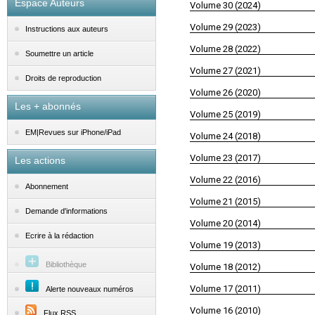
Espace Auteurs
Volume 30 (2024)
Volume 29 (2023)
Instructions aux auteurs
Volume 28 (2022)
Soumettre un article
Volume 27 (2021)
Droits de reproduction
Volume 26 (2020)
Les + abonnés
Volume 25 (2019)
EM|Revues sur iPhone/iPad
Volume 24 (2018)
Volume 23 (2017)
Les actions
Volume 22 (2016)
Abonnement
Volume 21 (2015)
Demande d'informations
Volume 20 (2014)
Ecrire à la rédaction
Volume 19 (2013)
Bibliothèque
Volume 18 (2012)
Volume 17 (2011)
Alerte nouveaux numéros
Volume 16 (2010)
Flux RSS