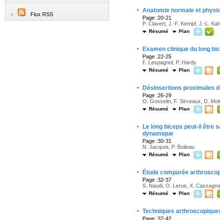
·
Anatomie normale et physio
Flux RSS
Page :20-21
P. Clavert, J.-F. Kempf, J.-L. Ka
Résumé
Plan
·
Examen clinique du long bice
Page :22-25
F. Lespagnol, P. Hardy
Résumé
Plan
·
Désinsertions proximales du
Page :26-29
O. Gosselin, F. Sirveaux, D. Molé
Résumé
Plan
·
Le long biceps peut-il être 
dynamique
Page :30-31
N. Jacquot, P. Boileau
Résumé
Plan
·
Étude comparée arthroscopiq
Page :32-37
S. Naudi, O. Lerue, X. Cassagna
Résumé
Plan
·
Techniques arthroscopiques
Page :37-42