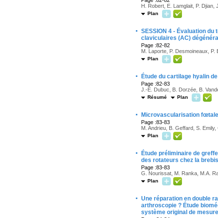
Page :82-82
H. Robert, E. Lamglait, P. Djian
Plan
·
SESSION 4 - Évaluation du t
claviculaires (AC) dégénéra
Page :82-82
M. Laporte, P. Desmoineaux, P. B
Plan
·
Étude du cartilage hyalin de
Page :82-83
J.-E. Dubuc, B. Dorzée, B. Vande
Résumé
Plan
·
Microvascularisation fœtal
Page :83-83
M. Andrieu, B. Geffard, S. Emily
Plan
·
Étude préliminaire de greffe
des rotateurs chez la brebi
Page :83-83
G. Nourissat, M. Ranka, M.A. Ra
Plan
·
Une réparation en double ra
arthroscopie ? Étude biomé
système original de mesure 