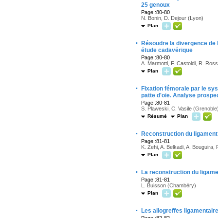
25 genoux
Page :80-80
N. Bonin, D. Dejour (Lyon)
Plan
·
Résoudre la divergence de l
étude cadavérique
Page :80-80
A. Marmotti, F. Castoldi, R. Rossin
Plan
·
Fixation fémorale par le sys
patte d'oie. Analyse prospe
Page :80-81
S. Plaweski, C. Vasile (Grenoble
Résumé
Plan
·
Reconstruction du ligament 
Page :81-81
K. Zehi, A. Belkadi, A. Bouguira,
Plan
·
La reconstruction du ligame
Page :81-81
L. Buisson (Chambéry)
Plan
·
Les allogreffes ligamentair