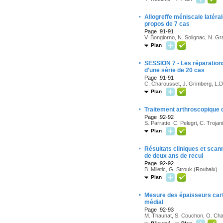
·
Allogreffe méniscale latéral
propos de 7 cas
Page :91-91
V. Bongiorno, N. Solignac, N. Gr
Plan
·
SESSION 7 - Les réparations
d'une série de 20 cas
Page :91-91
C. Charousset, J. Grimberg, L.D.
Plan
·
Traitement arthroscopique de
Page :92-92
S. Parratte, C. Pelegri, C. Trojan
Plan
·
Résultats cliniques et scan
de deux ans de recul
Page :92-92
B. Miletic, G. Strouk (Roubaix)
Plan
·
Mesure des épaisseurs cart
médial
Page :92-93
M. Thaunat, S. Couchon, O. Charr