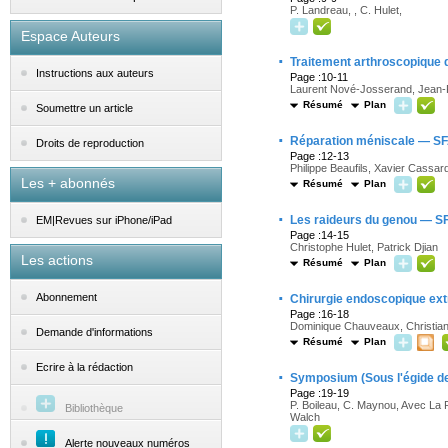
P. Landreau, , C. Hulet,
Espace Auteurs
·
Traitement arthroscopique d
Instructions aux auteurs
Page :10-11
Laurent Nové-Josserand, Jean-
Résumé
Plan
Soumettre un article
·
Réparation méniscale — S
Droits de reproduction
Page :12-13
Philippe Beaufils, Xavier Cassar
Les + abonnés
Résumé
Plan
·
Les raideurs du genou — S
EM|Revues sur iPhone/iPad
Page :14-15
Christophe Hulet, Patrick Djian
Les actions
Résumé
Plan
·
Abonnement
Chirurgie endoscopique ext
Page :16-18
Dominique Chauveaux, Christia
Demande d'informations
Résumé
Plan
Ecrire à la rédaction
·
Symposium (Sous l'égide de
Page :19-19
P. Boileau, C. Maynou, Avec La Pa
Bibliothèque
Walch
Alerte nouveaux numéros