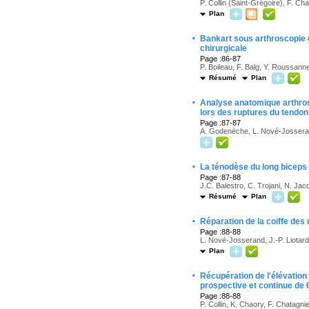
P. Collin (Saint-Grégoire), F. 
Plan
·
Bankart sous arthroscopie ou
chirurgicale
Page :86-87
P. Boileau, F. Balg, Y. Roussanne
Résumé
Plan
·
Analyse anatomique arthros
lors des ruptures du tendon
Page :87-87
A. Godenèche, L. Nové-Josserand
·
La ténodèse du long biceps p
Page :87-88
J.C. Balestro, C. Trojani, N. Jacq
Résumé
Plan
·
Réparation de la coiffe des
Page :88-88
L. Nové-Josserand, J.-P. Liotar
Plan
·
Récupération de l'élévation 
prospective et continue de 
Page :88-88
P. Collin, K. Chaory, F. Chatagni