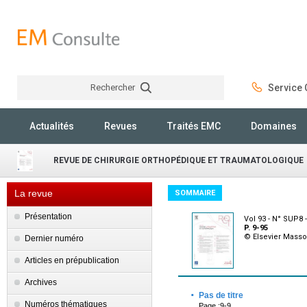
Rechercher
Service C
Rechercher
Actualités
Revues
Traités EMC
Domaines
REVUE DE CHIRURGIE ORTHOPÉDIQUE ET TRAUMATOLOGIQUE
La revue
SOMMAIRE
Présentation
Vol 93 - N° SUP8
P. 9-95
© Elsevier Mass
Dernier numéro
Articles en prépublication
Archives
·
Pas de titre
Numéros thématiques
Page :9-9