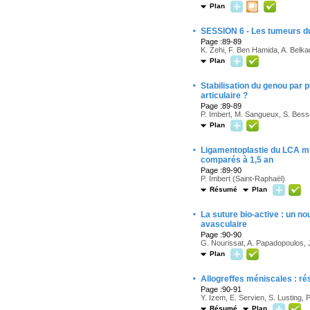
Plan
·
SESSION 6 - Les tumeurs du
Page :89-89
K. Zehi, F. Ben Hamida, A. Belkad
Plan
·
Stabilisation du genou par pl
articulaire ?
Page :89-89
P. Imbert, M. Sangueux, S. Bess
Plan
·
Ligamentoplastie du LCA mix
comparés à 1,5 an
Page :89-90
P. Imbert (Saint-Raphaël)
Résumé
Plan
·
La suture bio-active : un n
avasculaire
Page :90-90
G. Nourissat, A. Papadopoulos, 
Plan
·
Allogreffes méniscales : rés
Page :90-91
Y. Izem, E. Servien, S. Lusting, 
Résumé
Plan