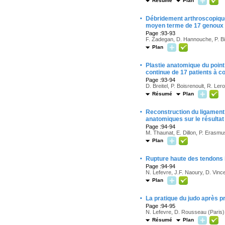
Résumé
Plan
·
Débridement arthroscopique 
moyen terme de 17 genoux
Page :93-93
F. Zadegan, D. Hannouche, P. Biz
Plan
·
Plastie anatomique du point 
continue de 17 patients à c
Page :93-94
D. Breitel, P. Boisrenoult, R. Le
Résumé
Plan
·
Reconstruction du ligament 
anatomiques sur le résultat
Page :94-94
M. Thaunat, E. Dillon, P. Erasmu
Plan
·
Rupture haute des tendons i
Page :94-94
N. Lefevre, J.F. Naoury, D. Vince
Plan
·
La pratique du judo après p
Page :94-95
N. Lefevre, D. Rousseau (Paris)
Résumé
Plan