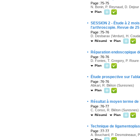
Page :75-75
N. Bonin, P. Reynaud, D. Dejour
Plan
·
SESSION 2 - Étude à 2 mois p
l'arthroscopie. Revue de 25
Page :75-76
D. Desbarax (Verdun), H. Coudan
Résumé
Plan
·
Réparation endoscopique des
Page :76-76
D. Fontes, T. Gregory, P. Roure 
Plan
·
Étude prospective sur l'abl
Page :76-76
Abkari, R. Bléton (Suresnes)
Plan
·
Résultat à moyen terme de 
Page :76-77
C. Conso, R. Bléton (Suresnes)
Résumé
Plan
·
Technique de ligamentoplast
Page :77-77
A. Bouchard, P. Desmoineaux, P
Plan