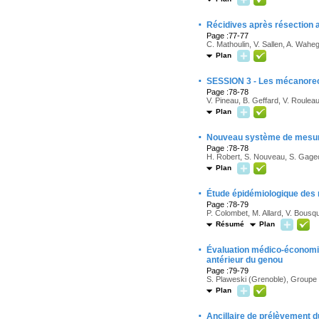
·
Récidives après résection 
Page :77-77
C. Mathoulin, V. Sallen, A. Wahe
Plan
·
SESSION 3 - Les mécanorece
Page :78-78
V. Pineau, B. Geffard, V. Roulea
Plan
·
Nouveau système de mesure 
Page :78-78
H. Robert, S. Nouveau, S. Gage
Plan
·
Étude épidémiologique des
Page :78-79
P. Colombet, M. Allard, V. Bousq
Résumé
Plan
·
Évaluation médico-économiqu
antérieur du genou
Page :79-79
S. Plaweski (Grenoble), Groupe S
Plan
·
Ancillaire de prélèvement du