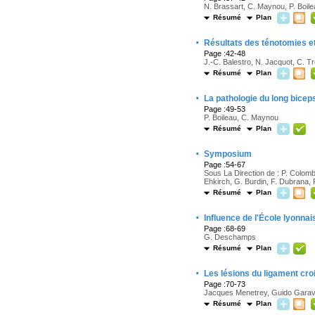
N. Brassart, C. Maynou, P. Boil
Résumé
Plan
·
Résultats des ténotomies et
Page :42-48
J.-C. Balestro, N. Jacquot, C. Tro
Résumé
Plan
·
La pathologie du long bice
Page :49-53
P. Boileau, C. Maynou
Résumé
Plan
·
Symposium
Page :54-67
Sous La Direction de : P. Colombet
Ehkirch, G. Burdin, F. Dubrana, 
Résumé
Plan
·
Influence de l'École lyonnai
Page :68-69
G. Deschamps
Résumé
Plan
·
Les lésions du ligament croi
Page :70-73
Jacques Menetrey, Guido Garava
Résumé
Plan