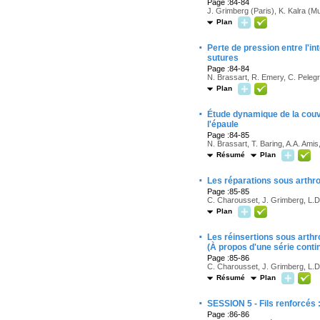
Page :84-84
J. Grimberg (Paris), K. Kalra (Mu
Plan
·
Perte de pression entre l'in
sutures
Page :84-84
N. Brassart, R. Emery, C. Pelegri
Plan
·
Étude dynamique de la couve
l'épaule
Page :84-85
N. Brassart, T. Baring, A.A. Amis
Résumé
Plan
·
Les réparations sous arthros
Page :85-85
C. Charousset, J. Grimberg, L.D.
Plan
·
Les réinsertions sous arthr
(À propos d'une série conti
Page :85-86
C. Charousset, J. Grimberg, L.D.
Résumé
Plan
·
SESSION 5 - Fils renforcés :
Page :86-86