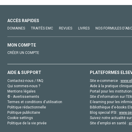
ACCÈS RAPIDES
DOMAINES
TRAITÉS EMC
REVUES
LIVRES
NOS FORMULES D'AB
MON COMPTE
CRÉER UN COMPTE
AIDE & SUPPORT
PLATEFORMES ELSE
Contactez-nous / FAQ
Site e-commerce :
www.el
Qui sommes-nous ?
Aide à la pratique clinique
Mentions légales
Portail pour les institution
© - Avertissements
Site d'information sur l'E
Termes et conditions d'utilisation
E-learning pour les infirmi
Politique rédactionnelle
Bibliothèque d'e-books Els
Politique publicitaire
Blog special IFSI :
www.gen
Cookie settings
Suivez notre actualité sur
Politique de la vie privée
Site d'emploi en santé :
e