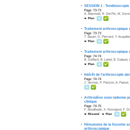
·
SESSION 1 - Tendinoscopie e
Page :73-73
A. Marmotti, R. Del Pin, M. Germa
Plan
·
Traitement arthroscopique du
Page :73-73
T. Bauer, G. Pierrard, Y. Acquit
Plan
·
Traitement arthroscopique du
Page :74-74
B. Geffard, B. Lebel, B. Galaud, 
Plan
·
Intérêt de l'arthroscopie da
Page :74-74
J. Vernois, P. Parizon, A. Patout
·
Arthrodèse sous-talienne po
clinique
Page :74-75
F. Mouilhade, X. Rossignol, F. Du
Résumé
Plan
·
Hématome de la fossette acé
arthroscopique