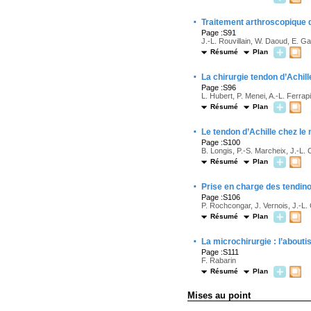
·
Traitement arthroscopique du
Page :S91
J.-L. Rouvillain, W. Daoud, E. G
Résumé
Plan
·
La chirurgie tendon d’Achil
Page :S96
L. Hubert, P. Menei, A.-L. Ferrap
Résumé
Plan
·
Le tendon d’Achille chez le
Page :S100
B. Longis, P.-S. Marcheix, J.-L.
Résumé
Plan
·
Prise en charge des tendino
Page :S106
P. Rochcongar, J. Vernois, J.-L.
Résumé
Plan
·
La microchirurgie : l’about
Page :S111
F. Rabarin
Résumé
Plan
Mises au point