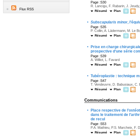
Page :S30
R. Lancigu, F. Rabarin, J. Jeudy
Flux RSS
Résumé
Plan
·
Subscapularis minor
, l’équ
Page :S35
P. Collin, A. Lädermann, M. Le B
Résumé
Plan
·
Prise en charge chirurgical
prospective d’une série con
Page :S39
A. Williot, L. Favard
Résumé
Plan
·
Tubéroplastie : technique m
Page :S47
T. Vendeuvre, D. Babusiaux, C. B
Résumé
Plan
Communications
·
Place respective de l’ostéo
dans le traitement de l’art
de recul
Page :S53
P.A. Mathieu, P.S. Marcheix, F. 
Résumé
Plan