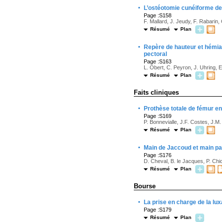
·
L’ostéotomie cunéiforme de
Page :S158
F. Mallard, J. Jeudy, F. Rabarin,
Résumé
Plan
·
Repère de hauteur et hémiar
pectoral
Page :S163
L. Obert, C. Peyron, J. Uhring, E
Résumé
Plan
Faits cliniques
·
Prothèse totale de fémur en 
Page :S169
P. Bonnevialle, J.F. Costes, J.M.
Résumé
Plan
·
Main de Jaccoud et main pa
Page :S176
D. Cheval, B. le Jacques, P. Chic
Résumé
Plan
Bourse
·
La prise en charge de la lux
Page :S179
Résumé
Plan