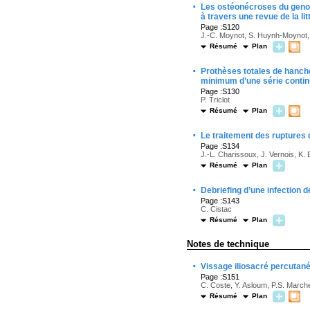
·
Les ostéonécroses du genou
à travers une revue de la lit
Page :S120
J.-C. Moynot, S. Huynh-Moynot, 
Résumé
Plan
·
Prothèses totales de hanche
minimum d’une série conti
Page :S130
P. Triclot
Résumé
Plan
·
Le traitement des ruptures 
Page :S134
J.-L. Charissoux, J. Vernois, K. 
Résumé
Plan
·
Debriefing d’une infection d
Page :S143
C. Cistac
Résumé
Plan
Notes de technique
·
Vissage iliosacré percutané
Page :S151
C. Coste, Y. Asloum, P.S. Marche
Résumé
Plan