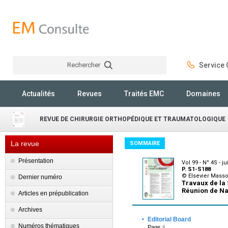
Rechercher
Service C
Rechercher
Actualités
Revues
Traités EMC
Domaines
REVUE DE CHIRURGIE ORTHOPÉDIQUE ET TRAUMATOLOGIQUE
La revue
SOMMAIRE
Présentation
Vol 99 - N° 4S - j
P. S1-S188
© Elsevier Mass
Dernier numéro
Travaux de la 
Réunion de Nan
Articles en prépublication
Archives
·
Editorial Board
Numéros thématiques
Page :i