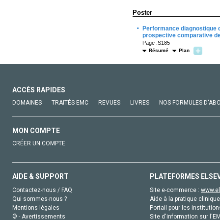
Poster
·
Performance diagnostique d
prospective comparative de
Page :S185
Résumé
Plan
ACCÈS RAPIDES
DOMAINES
TRAITÉS EMC
REVUES
LIVRES
NOS FORMULES D'AB
MON COMPTE
CRÉER UN COMPTE
AIDE & SUPPORT
PLATEFORMES ELSE
Contactez-nous / FAQ
Site e-commerce :
www.el
Qui sommes-nous ?
Aide à la pratique clinique
Mentions légales
Portail pour les institution
© - Avertissements
Site d'information sur l'E