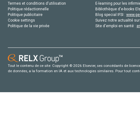
Termes et conditions d'utilisation
E-learning pour les infirmi
Politique rédactionnelle
Bibliothèque d'e-books Els
Politique publicitaire
Blog special IFSI :
www.gen
Cookie settings
Suivez notre actualité sur
Politique de la vie privée
Site d'emploi en santé :
e
Tout le contenu de ce site: Copyright © 2026 Elsevier, ses concédants de licence e
de données, a la formation en IA et aux technologies similaires. Pour tout con