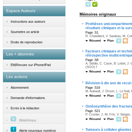
Espace Auteurs
Mémoires originaux
Instructions aux auteurs
·
Prothèses unicompartimenta
résultats cliniques et la sur
Soumettre un article
Page :S1
R. Chatellard, V. Sauleau, M. Co
Résumé
Plan
Droits de reproduction
·
Facteurs cliniques et techn
Les + abonnés
rétrospective multicentriq
Page :S8
A. Sébilo, C. Casin, B. Lebel, J.
EM|Revues sur iPhone/iPad
(SOO) f
Résumé
Plan
Les actions
·
Révision à dix ans de recu
Page :S16
Abonnement
M. Aubault, J. Druon, L. Le Nail,
Résumé
Plan
Demande d'informations
·
Ostéosynthèse des fractures
Ecrire à la rédaction
Page :S21
P. Cronier, J.-M. Frin, V. Steiger,
Résumé
Plan
Bibliothèque
·
Tumeurs à cellules géantes 
Alerte nouveaux numéros