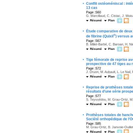
·
Conflit ostéoméniscal : inté
13 cas
Page :S60
G. Marcillaud, C. Cistac, J. Moi
Résumé
Plan
·
Étude comparative de deux 
®
de fibrine (Quixil
) versus 
Page :S67
B. Millet-Barbé, C. Baroan, H. Ni
Résumé
Plan
·
Tige fémorale de reprise av
prospective de 47 tiges au
Page :S72
J. Druon, M. Aubault, L. Le Nail,
Résumé
Plan
·
Reprise de prothèses totales
résultats d’une série pros
Page :S77
S. Teyssédou, M. Grau-Ortiz, M. 
Résumé
Plan
·
Prothèses totales de hanche 
Société orthopédique de l’O
Page :S85
M. Grau-Ortiz, B. Janvoie-Ouille
Résumé
Plan