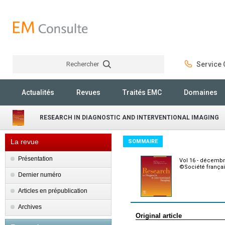
Rechercher
Service C
Rechercher
Actualités
Revues
Traités EMC
Domaines
RESEARCH IN DIAGNOSTIC AND INTERVENTIONAL IMAGING
La revue
SOMMAIRE
Présentation
Vol 16 - décembr
©Société françai
Dernier numéro
Articles en prépublication
Archives
Original article