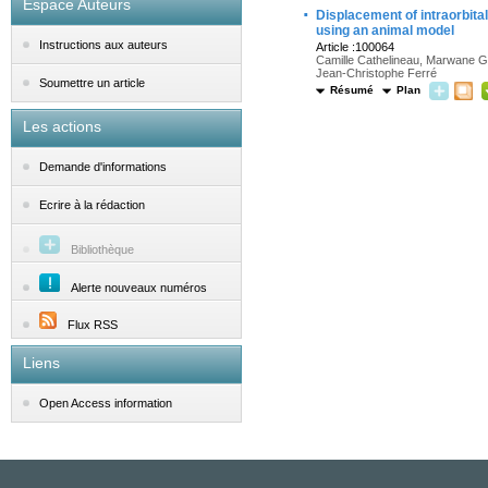
Espace Auteurs
·
Displacement of intraorbita
using an animal model
Instructions aux auteurs
Article :100064
Camille Cathelineau, Marwane Gh
Jean-Christophe Ferré
Soumettre un article
Résumé
Plan
Les actions
Demande d'informations
Ecrire à la rédaction
Bibliothèque
Alerte nouveaux numéros
Flux RSS
Liens
Open Access information