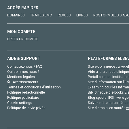
ACCÈS RAPIDES
DOMAINES
TRAITÉS EMC
REVUES
LIVRES
NOS FORMULES D'AB
MON COMPTE
CRÉER UN COMPTE
AIDE & SUPPORT
PLATEFORMES ELSE
Contactez-nous / FAQ
Site e-commerce :
www.el
Qui sommes-nous ?
Aide à la pratique clinique
Mentions légales
Portail pour les institution
© - Avertissements
Site d'information sur l'E
Termes et conditions d'utilisation
E-learning pour les infirmi
Politique rédactionnelle
Bibliothèque d'e-books Els
Politique publicitaire
Blog special IFSI :
www.gen
Cookie settings
Suivez notre actualité sur
Politique de la vie privée
Site d'emploi en santé :
e