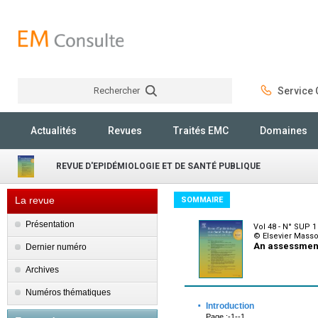
Rechercher
Service C
Rechercher
Actualités
Revues
Traités EMC
Domaines
REVUE D'EPIDÉMIOLOGIE ET DE SANTÉ PUBLIQUE
La revue
SOMMAIRE
Présentation
Vol 48 - N° SUP 1 
© Elsevier Mass
An assessment 
Dernier numéro
Archives
Numéros thématiques
·
Introduction
Page :-1--1