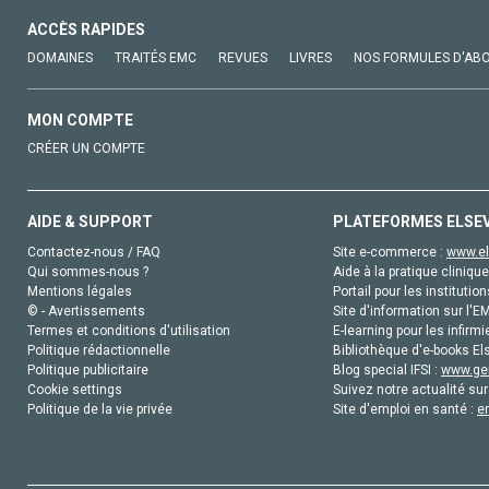
ACCÈS RAPIDES
DOMAINES
TRAITÉS EMC
REVUES
LIVRES
NOS FORMULES D'AB
MON COMPTE
CRÉER UN COMPTE
AIDE & SUPPORT
PLATEFORMES ELSE
Contactez-nous / FAQ
Site e-commerce :
www.el
Qui sommes-nous ?
Aide à la pratique clinique
Mentions légales
Portail pour les institution
© - Avertissements
Site d'information sur l'E
Termes et conditions d'utilisation
E-learning pour les infirmi
Politique rédactionnelle
Bibliothèque d'e-books Els
Politique publicitaire
Blog special IFSI :
www.gen
Cookie settings
Suivez notre actualité sur
Politique de la vie privée
Site d'emploi en santé :
e