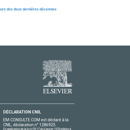
cours des deux dernières décennies
DÉCLARATION CNIL
EM-CONSULTE.COM est déclaré à la
CNIL, déclaration n° 1286925.
En application de la loi nº78-17 du 6 janvier 1978 relative à