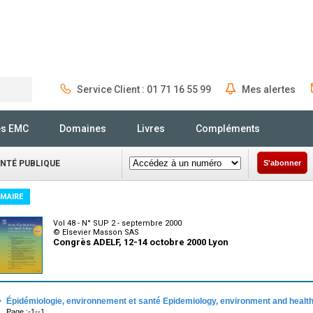
Service Client : 01 71 16 55 99
Mes alertes
Rechercher
és EMC
Domaines
Livres
Compléments
ANTÉ PUBLIQUE
S'abonner
MAIRE
Vol 48 - N° SUP 2 - septembre 2000
© Elsevier Masson SAS
Congrès ADELF, 12-14 octobre 2000 Lyon
·
Épidémiologie, environnement et santé Epidemiology, environment and healt
Page :-1--1