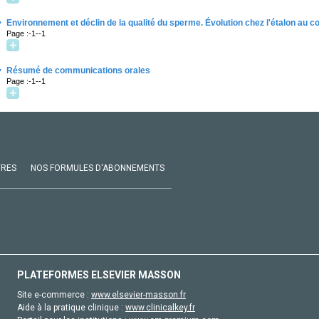
·
Environnement et déclin de la qualité du sperme. Évolution chez l'étalon au 
Page :-1--1
·
Résumé de communications orales
Page :-1--1
VRES
NOS FORMULES D'ABONNEMENTS
PLATEFORMES ELSEVIER MASSON
Site e-commerce :
www.elsevier-masson.fr
Aide à la pratique clinique :
www.clinicalkey.fr