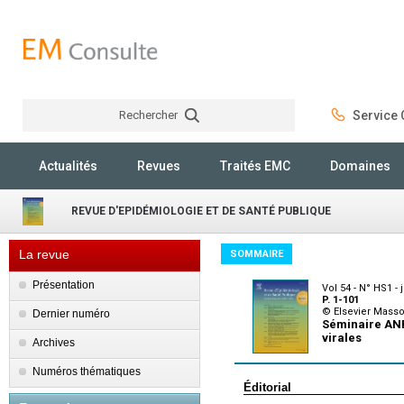
Rechercher
Service C
Rechercher
Actualités
Revues
Traités EMC
Domaines
REVUE D'EPIDÉMIOLOGIE ET DE SANTÉ PUBLIQUE
La revue
SOMMAIRE
Présentation
Vol 54 - N° HS1 - j
P. 1-101
© Elsevier Mass
Dernier numéro
Séminaire ANR
virales
Archives
Numéros thématiques
Éditorial