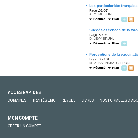
·
Les particularités françaises
Page :81-87
A.-M. MOULIN
Résumé
Plan
·
Succès et échecs de la vacc
Page :89-94
D. LÉVY-BRUHL
Résumé
Plan
·
Perceptions de la vaccinati
Page :95-101
M.-A. BALINSKA, C. LÉON
Résumé
Plan
ACCÈS RAPIDES
DOMAINES
TRAITÉS EMC
REVUES
LIVRES
NOS FORMULES D'AB
MON COMPTE
CRÉER UN COMPTE