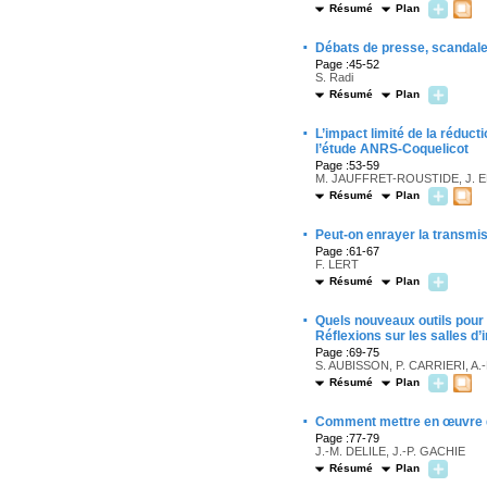
Résumé
Plan
·
Débats de presse, scandale 
Page :45-52
S. Radi
Résumé
Plan
·
L’impact limité de la réduc
l’étude ANRS-Coquelicot
Page :53-59
M. JAUFFRET-ROUSTIDE, J. 
Résumé
Plan
·
Peut-on enrayer la transmiss
Page :61-67
F. LERT
Résumé
Plan
·
Quels nouveaux outils pour 
Réflexions sur les salles d’
Page :69-75
S. AUBISSON, P. CARRIERI, A.
Résumé
Plan
·
Comment mettre en œuvre de
Page :77-79
J.-M. DELILE, J.-P. GACHIE
Résumé
Plan