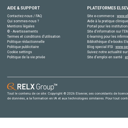
AIDE & SUPPORT
PLATEFORMES ELSE
Contactez-nous / FAQ
Site e-commerce :
www.el
Qui sommes-nous ?
Aide à la pratique clinique
Mentions légales
Portail pour les institution
© - Avertissements
Site d'information sur l'E
Termes et conditions d'utilisation
E-learning pour les infirmi
Politique rédactionnelle
Bibliothèque d'e-books Els
Politique publicitaire
Blog special IFSI :
www.gen
Cookie settings
Suivez notre actualité sur
Politique de la vie privée
Site d'emploi en santé :
e
Tout le contenu de ce site: Copyright © 2026 Elsevier, ses concédants de licence e
de données, a la formation en IA et aux technologies similaires. Pour tout con