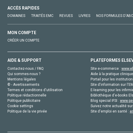
ACCÈS RAPIDES
DOMAINES
TRAITÉS EMC
REVUES
LIVRES
NOS FORMULES D'AB
MON COMPTE
CRÉER UN COMPTE
AIDE & SUPPORT
PLATEFORMES ELSE
Contactez-nous / FAQ
Site e-commerce :
www.el
Qui sommes-nous ?
Aide à la pratique clinique
Mentions légales
Portail pour les institution
© - Avertissements
Site d'information sur l'E
Termes et conditions d'utilisation
E-learning pour les infirmi
Politique rédactionnelle
Bibliothèque d'e-books Els
Politique publicitaire
Blog special IFSI :
www.gen
Cookie settings
Suivez notre actualité sur
Politique de la vie privée
Site d'emploi en santé :
e