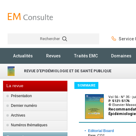
Rechercher
Service C
Rechercher
Actualités
Revues
Traités EMC
Domaines
REVUE D'EPIDÉMIOLOGIE ET DE SANTÉ PUBLIQUE
La revue
SOMMAIRE
Présentation
Vol 56 - N° 3S - ju
P. S121-S176
© Elsevier Mass
Dernier numéro
Recommandatio
Épidémiologie
Archives
Numéros thématiques
·
Editorial Board
Page :CO2