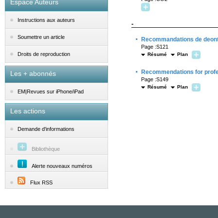
Espace Auteurs
Instructions aux auteurs
-
·
Soumettre un article
Recommandations de deontol
Page :S121
Droits de reproduction
Résumé
Plan
·
Recommendations for profes
Les + abonnés
Page :S149
Résumé
Plan
EM|Revues sur iPhone/iPad
Les actions
Demande d'informations
Bibliothèque
Alerte nouveaux numéros
Flux RSS