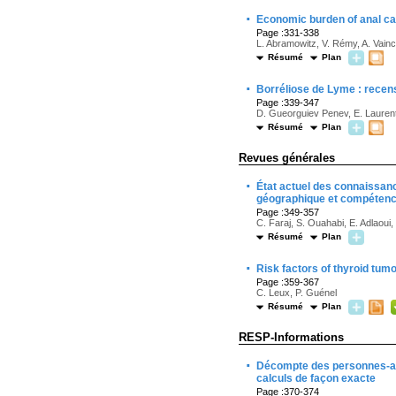
·
Economic burden of anal c
Page :331-338
L. Abramowitz, V. Rémy, A. Vain
Résumé
Plan
·
Borréliose de Lyme : recens
Page :339-347
D. Gueorguiev Penev, E. Laurent, 
Résumé
Plan
Revues générales
·
État actuel des connaissan
géographique et compétence
Page :349-357
C. Faraj, S. Ouahabi, E. Adlaoui
Résumé
Plan
·
Risk factors of thyroid tum
Page :359-367
C. Leux, P. Guénel
Résumé
Plan
RESP-Informations
·
Décompte des personnes-an
calculs de façon exacte
Page :370-374