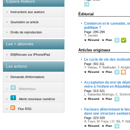
Espace Auteurs
Instructions aux auteurs
Éditorial
·
Soumettre un article
Condorcet et le cannabis, ou
publique ?
Page :295-299
Droits de reproduction
T. Javelot
Résumé
Plan
Les + abonnés
Articles originaux
EM|Revues sur iPhone/iPad
·
Le cycle de vie des motivat
Page :301-311
Les actions
Y. Videau, P. Batifoulier, Y. Arri
Résumé
Plan
Demande d'informations
·
Acceptation du test de dépi
mère à l’enfant en Républ
Bibliothèque
Page :313-321
L. Kabamba Mulongo, C. Schirve
Alerte nouveaux numéros
Résumé
Plan
·
Flux RSS
Facteurs déterminant le li
dans une structure sanitair
Page :323-329
A. Faye, M. Faye, I.O. Bâ, P. Ndi
Résumé
Plan