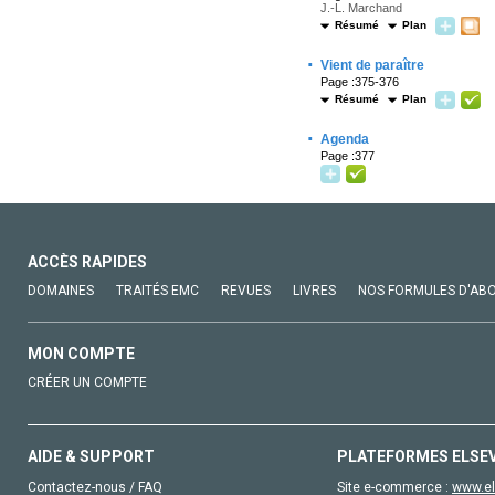
J.-L. Marchand
Résumé
Plan
·
Vient de paraître
Page :375-376
Résumé
Plan
·
Agenda
Page :377
ACCÈS RAPIDES
DOMAINES
TRAITÉS EMC
REVUES
LIVRES
NOS FORMULES D'AB
MON COMPTE
CRÉER UN COMPTE
AIDE & SUPPORT
PLATEFORMES ELSE
Contactez-nous / FAQ
Site e-commerce :
www.el