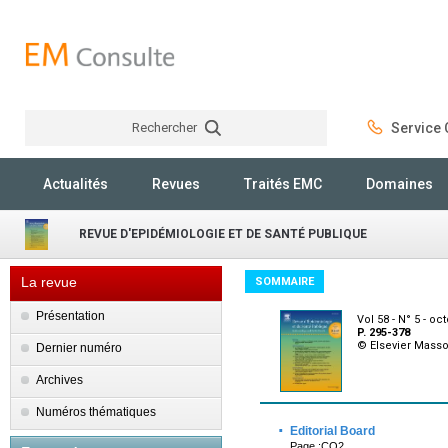
Rechercher
Service C
Rechercher
Actualités
Revues
Traités EMC
Domaines
REVUE D'EPIDÉMIOLOGIE ET DE SANTÉ PUBLIQUE
La revue
SOMMAIRE
Présentation
Vol 58 - N° 5 - oc
P. 295-378
© Elsevier Mass
Dernier numéro
Archives
Numéros thématiques
·
Editorial Board
Page :CO2