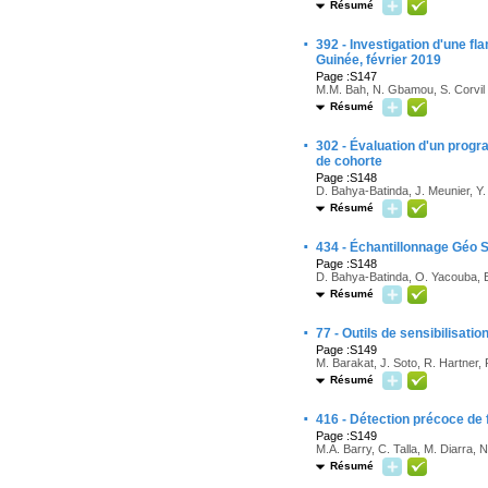
Résumé
·
392 - Investigation d'une f
Guinée, février 2019
Page :S147
M.M. Bah, N. Gbamou, S. Corvil
Résumé
·
302 - Évaluation d'un prog
de cohorte
Page :S148
D. Bahya-Batinda, J. Meunier, Y
Résumé
·
434 - Échantillonnage Géo 
Page :S148
D. Bahya-Batinda, O. Yacouba, 
Résumé
·
77 - Outils de sensibilisat
Page :S149
M. Barakat, J. Soto, R. Hartner,
Résumé
·
416 - Détection précoce de 
Page :S149
M.A. Barry, C. Talla, M. Diarra, 
Résumé