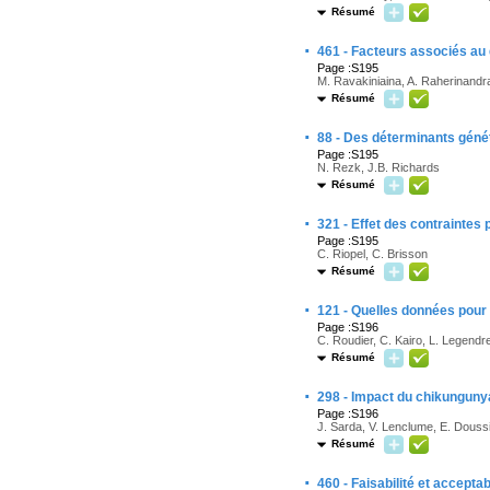
Résumé
·
461 - Facteurs associés au
Page :S195
M. Ravakiniaina, A. Raherinandra
Résumé
·
88 - Des déterminants généti
Page :S195
N. Rezk, J.B. Richards
Résumé
·
321 - Effet des contraintes 
Page :S195
C. Riopel, C. Brisson
Résumé
·
121 - Quelles données pour 
Page :S196
C. Roudier, C. Kairo, L. Legendr
Résumé
·
298 - Impact du chikungunya
Page :S196
J. Sarda, V. Lenclume, E. Doussie
Résumé
·
460 - Faisabilité et accepta