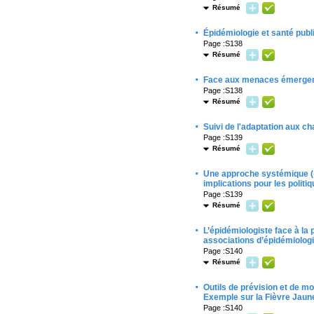
Résumé
·
Épidémiologie et santé publ
Page :S138
Résumé
·
Face aux menaces émergent
Page :S138
Résumé
·
Suivi de l'adaptation aux 
Page :S139
Résumé
·
Une approche systémique («
implications pour les politi
Page :S139
Résumé
·
L’épidémiologiste face à l
associations d’épidémiolog
Page :S140
Résumé
·
Outils de prévision et de mo
Exemple sur la Fièvre Jaun
Page :S140