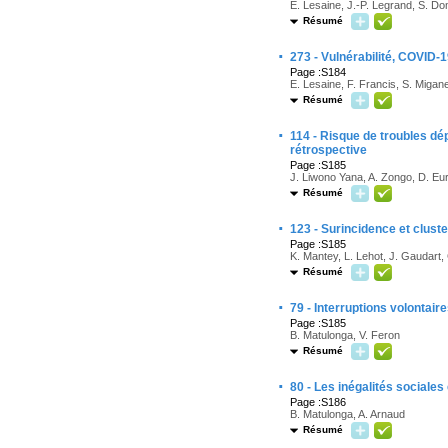
É. Lesaine, J.-P. Legrand, S. Do
Résumé
·
273 - Vulnérabilité, COVID-
Page :S184
E. Lesaine, F. Francis, S. Miga
Résumé
·
114 - Risque de troubles dép
rétrospective
Page :S185
J. Liwono Yana, A. Zongo, D. Eur
Résumé
·
123 - Surincidence et clus
Page :S185
K. Mantey, L. Lehot, J. Gaudart,
Résumé
·
79 - Interruptions volontair
Page :S185
B. Matulonga, V. Feron
Résumé
·
80 - Les inégalités sociales
Page :S186
B. Matulonga, A. Arnaud
Résumé