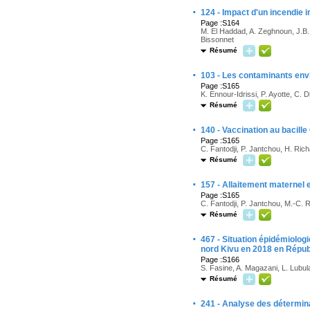
·
124 - Impact d'un incendie in
Page :S164
M. El Haddad, A. Zeghnoun, J.B. R
Bissonnet
Résumé
·
103 - Les contaminants env
Page :S165
K. Ennour-Idrissi, P. Ayotte, C. D
Résumé
·
140 - Vaccination au bacille
Page :S165
C. Fantodji, P. Jantchou, H. Ri
Résumé
·
157 - Allaitement maternel 
Page :S165
C. Fantodji, P. Jantchou, M.-C.
Résumé
·
467 - Situation épidémiolog
nord Kivu en 2018 en Répu
Page :S166
S. Fasine, A. Magazani, L. Lubu
Résumé
·
241 - Analyse des détermina