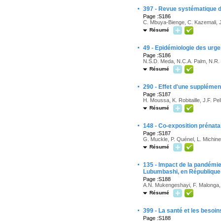
·
397 - Revue systématique d
Page :S186
C. Mbuya-Bienge, C. Kazemali, J
Résumé
·
49 - Epidémiologie des urge
Page :S186
N.S.D. Meda, N.C.A. Palm, N.R.
Résumé
·
290 - Effet d'une supplémen
Page :S187
H. Moussa, K. Robitaille, J.F. Pe
Résumé
·
148 - Co-exposition prénata
Page :S187
G. Muckle, P. Quénel, L. Michine
Résumé
·
135 - Impact de la pandémie 
Lubumbashi, en Républiqu
Page :S188
A.N. Mukengeshayi, F. Malonga, A
Résumé
·
399 - La santé et les besoin
Page :S188