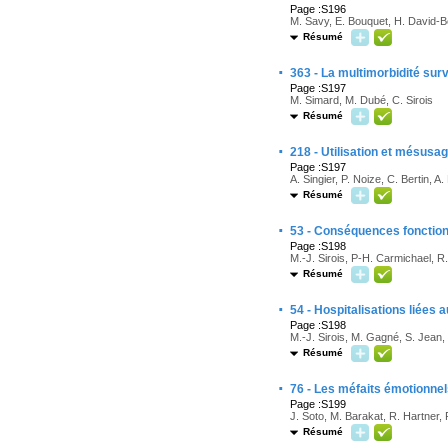
Page :S196
M. Savy, E. Bouquet, H. David-Be
Résumé
·
363 - La multimorbidité surv
Page :S197
M. Simard, M. Dubé, C. Sirois
Résumé
·
218 - Utilisation et mésusa
Page :S197
A. Singier, P. Noize, C. Bertin, A
Résumé
·
53 - Conséquences fonction
Page :S198
M.-J. Sirois, P-H. Carmichael, R. 
Résumé
·
54 - Hospitalisations liées
Page :S198
M.-J. Sirois, M. Gagné, S. Jean
Résumé
·
76 - Les méfaits émotionne
Page :S199
J. Soto, M. Barakat, R. Hartner,
Résumé