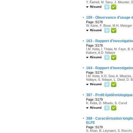
Y. Kameli, M. Savy, J. Meunier,
Résumé
·
189 - Observance d'usage d
Page :S178
W. Kane, F. Boue, M.H. Metzger
Résumé
·
163 - Rapport d'investigati
Page :S178
I.M. Keita, I. Thiaw, M. Faye, B.
Kabore, A.D. Ndiaye
Résumé
·
164 - Rapport d'investigatio
Page :S179
I.M. Keita, K.D. Sow, A. Mbacke, A
Ndiaye, S. Ndiaye, L. Diouf, D. B
Résumé
·
387 - Profil épidémiologique
Page :S179
K. Keita, D. Mbadu, S. Corvil
Résumé
·
388 - Caractérisation longi
ELFE
Page :S179
S. Khan, B. Leynaert, S. Rocchi