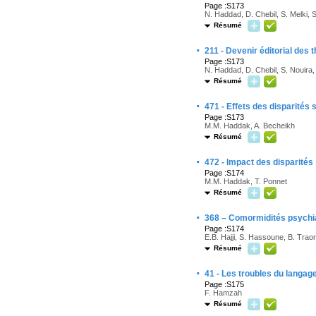
Page :S173
N. Haddad, D. Chebil, S. Melki, 
Résumé
·
211 - Devenir éditorial de
Page :S173
N. Haddad, D. Chebil, S. Nouira,
Résumé
·
471 - Effets des disparités s
Page :S173
M.M. Haddak, A. Becheikh
Résumé
·
472 - Impact des disparités 
Page :S174
M.M. Haddak, T. Ponnet
Résumé
·
368 – Comormidités psychiat
Page :S174
E.B. Hajji, S. Hassoune, B. Traor
Résumé
·
41 - Les troubles du langag
Page :S175
F. Hamzah
Résumé