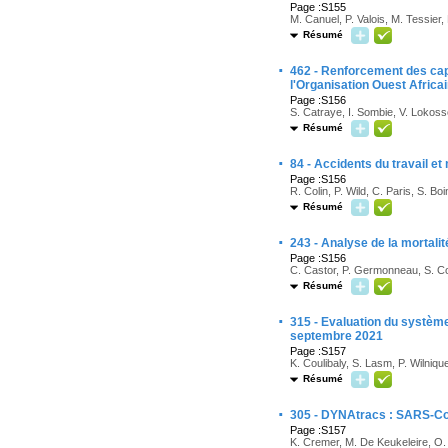
Page :S155
M. Canuel, P. Valois, M. Tessier, 
Résumé
·
462 - Renforcement des capa
l'Organisation Ouest Africa
Page :S156
S. Catraye, I. Sombie, V. Lokoss
Résumé
·
84 - Accidents du travail e
Page :S156
R. Colin, P. Wild, C. Paris, S. Boi
Résumé
·
243 - Analyse de la mortalit
Page :S156
C. Castor, P. Germonneau, S. Coq
Résumé
·
315 - Evaluation du système 
septembre 2021
Page :S157
K. Coulibaly, S. Lasm, P. Wilniqu
Résumé
·
305 - DYNAtracs : SARS-CoV
Page :S157
K. Cremer, M. De Keukeleire, O. 