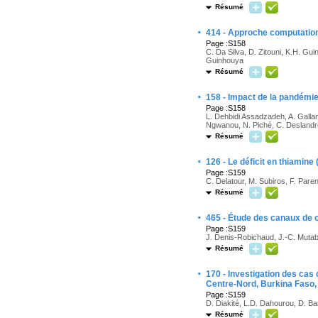
Résumé
·
414 - Approche computationn
Page :S158
C. Da Silva, D. Zitouni, K.H. Gu
Guinhouya
Résumé
·
158 - Impact de la pandémie
Page :S158
L. Dehbidi Assadzadeh, A. Gallan
Ngwanou, N. Piché, C. Deslandre
Résumé
·
126 - Le déficit en thiamin
Page :S159
C. Delatour, M. Subiros, F. Paren
Résumé
·
465 - Étude des canaux de 
Page :S159
J. Denis-Robichaud, J.-C. Mutab
Résumé
·
170 - Investigation des cas
Centre-Nord, Burkina Faso,
Page :S159
D. Diakité, L.D. Dahourou, D. Ba
Résumé