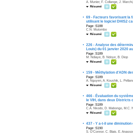
A. Munier, F. Collange, J. March
Résumé
·
69 - Facteurs favorisant la
utilisant le logiciel DHIS2
Page :S188
C.N. Mutombo
Résumé
·
226 - Analyse des détermin
Louis) du 01 janvier 2020 au
Page :S189
M. Ndiaye, B. Ndoye, B. Diop
Résumé
·
159 - Méthylation d'ADN de
Page :S189
A. Nguyen, A. Koushik, L. Pellan
Résumé
·
466 - Évaluation du système
le VIH, dans deux District
Page :S189
C.A. Nkodo, D. Mabongo, M.C. N
Résumé
·
437 - Y a-t-il une diminut
Page :S190
S. O'Connor, C. Blais, E. Anassou