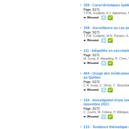
·
359 - Caractéristiques épi
Page :S171
T.P.M. Godjedo, A.J. Agbankpe, 
Résumé
·
358 - Surveillance au cas p
Page :S171
T.P.M. Godjedo, M.N. Paraiso, A
Résumé
·
111 - Inégalités en vaccina
Page :S171
M. Guay, A. Maquiling, R. Chen,
Résumé
·
464 - Usage des médicament
au Québec
Page :S172
C.A. Guay, C. Sirois, C. Beaudoi
Résumé
·
310 - Investigation d'une tox
novembre 2021
Page :S172
C. Guehi, M. Fofana, P. Wilnique,
Résumé
·
210 - Tendance thématique