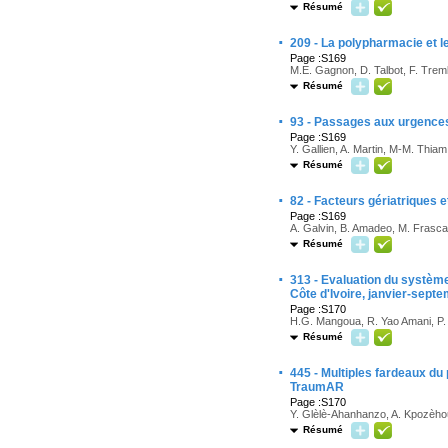
Résumé
·
209 - La polypharmacie et l
Page :S169
M.E. Gagnon, D. Talbot, F. Trembl
Résumé
·
93 - Passages aux urgences
Page :S169
Y. Gallien, A. Martin, M-M. Thia
Résumé
·
82 - Facteurs gériatriques 
Page :S169
A. Galvin, B. Amadeo, M. Frasca,
Résumé
·
313 - Evaluation du système
Côte d'Ivoire, janvier-sept
Page :S170
H.G. Mangoua, R. Yao Amani, P. W
Résumé
·
445 - Multiples fardeaux du
TraumAR
Page :S170
Y. Glèlè-Ahanhanzo, A. Kpozèh
Résumé