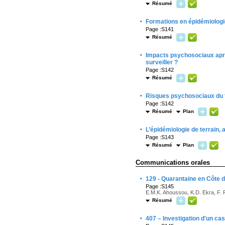
Résumé
·
Formations en épidémiologie
Page :S141
Résumé
·
Impacts psychosociaux apr
surveiller ?
Page :S142
Résumé
·
Risques psychosociaux du tr
Page :S142
Résumé
Plan
·
L’épidémiologie de terrain,
Page :S143
Résumé
Plan
Communications orales
·
129 - Quarantaine en Côte d
Page :S145
E.M.K. Ahoussou, K.D. Ekra, F. 
Résumé
·
407 – Investigation d'un ca