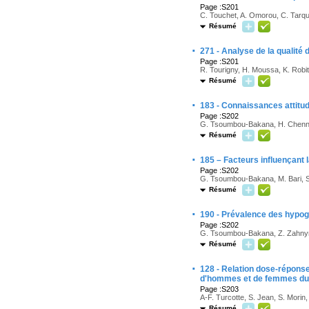
Page :S201
C. Touchet, A. Omorou, C. Tarqui
Résumé
·
271 - Analyse de la qualité
Page :S201
R. Tourigny, H. Moussa, K. Robi
Résumé
·
183 - Connaissances attitud
Page :S202
G. Tsoumbou-Bakana, H. Chenno
Résumé
·
185 – Facteurs influençant 
Page :S202
G. Tsoumbou-Bakana, M. Bari, S
Résumé
·
190 - Prévalence des hypog
Page :S202
G. Tsoumbou-Bakana, Z. Zahnyn, 
Résumé
·
128 - Relation dose-réponse
d'hommes et de femmes d
Page :S203
A-F. Turcotte, S. Jean, S. Morin
Résumé