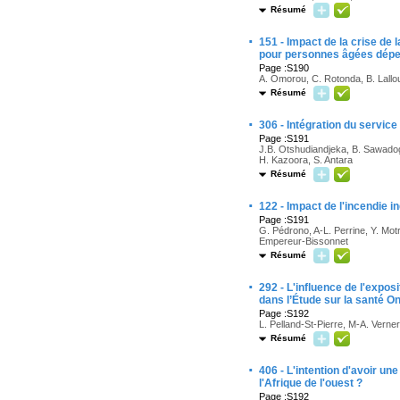
Résumé
·
151 - Impact de la crise d
pour personnes âgées dépen
Page :S190
A. Omorou, C. Rotonda, B. Lallou
Résumé
·
306 - Intégration du servic
Page :S191
J.B. Otshudiandjeka, B. Sawado
H. Kazoora, S. Antara
Résumé
·
122 - Impact de l'incendie 
Page :S191
G. Pédrono, A-L. Perrine, Y. Motr
Empereur-Bissonnet
Résumé
·
292 - L'influence de l'expos
dans l’Étude sur la santé On
Page :S192
L. Pelland-St-Pierre, M-A. Verner
Résumé
·
406 - L'intention d'avoir u
l'Afrique de l'ouest ?
Page :S192