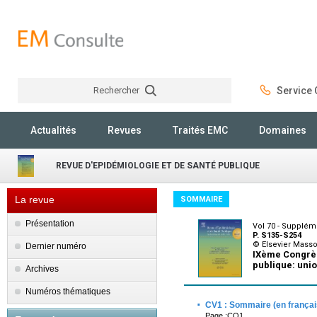
Rechercher
Service C
Rechercher
Actualités
Revues
Traités EMC
Domaines
REVUE D'EPIDÉMIOLOGIE ET DE SANTÉ PUBLIQUE
La revue
SOMMAIRE
Présentation
Vol 70 - Suppléme
P. S135-S254
© Elsevier Mass
Dernier numéro
IXème Congrès
publique: uni
Archives
Numéros thématiques
·
CV1 : Sommaire (en françai
Page :CO1