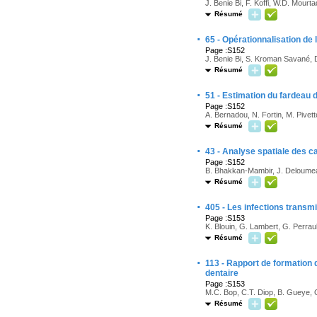
J. Benie Bi, F. Koffi, W.D. Mourta
Résumé
·
65 - Opérationnalisation de 
Page :S152
J. Benie Bi, S. Kroman Savané, D.
Résumé
·
51 - Estimation du fardeau 
Page :S152
A. Bernadou, N. Fortin, M. Pivett
Résumé
·
43 - Analyse spatiale des c
Page :S152
B. Bhakkan-Mambir, J. Deloumea
Résumé
·
405 - Les infections trans
Page :S153
K. Blouin, G. Lambert, G. Perraul
Résumé
·
113 - Rapport de formation 
dentaire
Page :S153
M.C. Bop, C.T. Diop, B. Gueye, 
Résumé