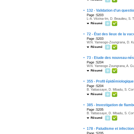
·
132 - Validation d'un ques
Page :S203
L-A. Vézina-Im, D. Beaulieu, S. 
Résumé
·
72 - État des lieux de la va
Page :S203
W.N. Yameogo-Zoungrana, D. Kang
Résumé
·
73 - Etude des nouveau-nés
Page :S204
W.N. Yameogo Zoungrana, A. Gui
Résumé
·
355 - Profil épidémiologiqu
Page :S204
B. Yattassaye, D. Mbadu, S. Corv
Résumé
·
385 - Investigation de flamb
Page :S205
B. Yattassaye, D. Mbadu, S. Corv
Résumé
·
178 - Paludisme et infecti
Page :S205