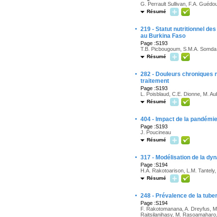
G. Perrault Sullivan, F.A. Guédo
Résumé
·
219 - Statut nutritionnel d
au Burkina Faso
Page :S193
T.B. Picbougoum, S.M.A. Somda, 
Résumé
·
282 - Douleurs chroniques 
traitement
Page :S193
L. Poisblaud, C.E. Dionne, M. Au
Résumé
·
404 - Impact de la pandémi
Page :S193
J. Poucineau
Résumé
·
317 - Modélisation de la d
Page :S194
H.A. Rakotoarison, L.M. Tantely
Résumé
·
248 - Prévalence de la tube
Page :S194
F. Rakotomanana, A. Dreyfus, M.
Raitsilanihasy, M. Rasoamaharo