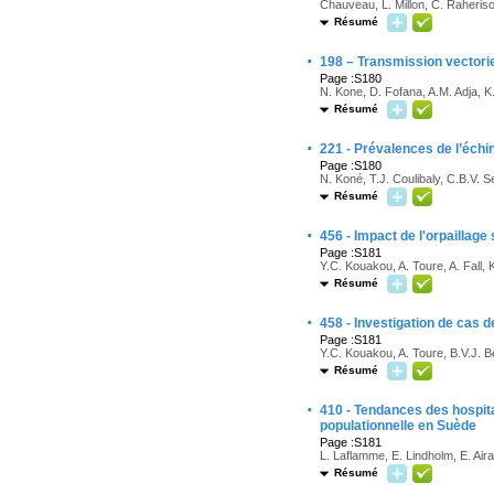
Chauveau, L. Millon, C. Raheris
Résumé
·
198 – Transmission vectori
Page :S180
N. Kone, D. Fofana, A.M. Adja, K
Résumé
·
221 - Prévalences de l’échi
Page :S180
N. Koné, T.J. Coulibaly, C.B.V. 
Résumé
·
456 - Impact de l'orpaillage
Page :S181
Y.C. Kouakou, A. Toure, A. Fall,
Résumé
·
458 - Investigation de cas 
Page :S181
Y.C. Kouakou, A. Toure, B.V.J. B
Résumé
·
410 - Tendances des hospit
populationnelle en Suède
Page :S181
L. Laflamme, E. Lindholm, E. Aira
Résumé