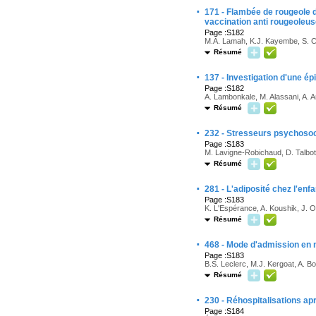
·
171 - Flambée de rougeole
vaccination anti rougeoleus
Page :S182
M.A. Lamah, K.J. Kayembe, S. C
Résumé
·
137 - Investigation d'une ép
Page :S182
A. Lambonkale, M. Alassani, A. 
Résumé
·
232 - Stresseurs psychosoci
Page :S183
M. Lavigne-Robichaud, D. Talbot, 
Résumé
·
281 - L'adiposité chez l'enfa
Page :S183
K. L'Espérance, A. Koushik, J. O
Résumé
·
468 - Mode d'admission en m
Page :S183
B.S. Leclerc, M.J. Kergoat, A. Bol
Résumé
·
230 - Réhospitalisations a
Page :S184