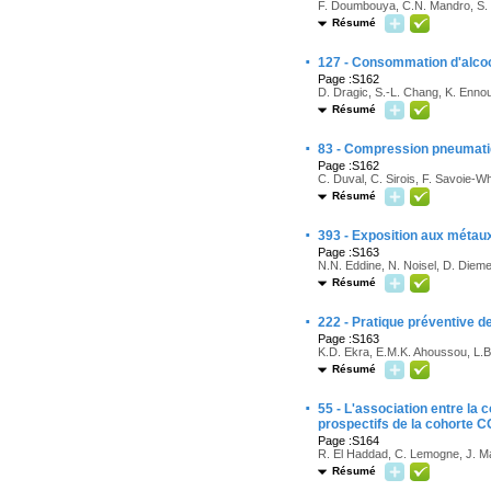
F. Doumbouya, C.N. Mandro, S. 
Résumé
·
127 - Consommation d'alcoo
Page :S162
D. Dragic, S.-L. Chang, K. Ennour
Résumé
·
83 - Compression pneumatiq
Page :S162
C. Duval, C. Sirois, F. Savoie-Wh
Résumé
·
393 - Exposition aux métaux 
Page :S163
N.N. Eddine, N. Noisel, D. Diem
Résumé
·
222 - Pratique préventive 
Page :S163
K.D. Ekra, E.M.K. Ahoussou, L.B
Résumé
·
55 - L'association entre la
prospectifs de la cohort
Page :S164
R. El Haddad, C. Lemogne, J. Mat
Résumé