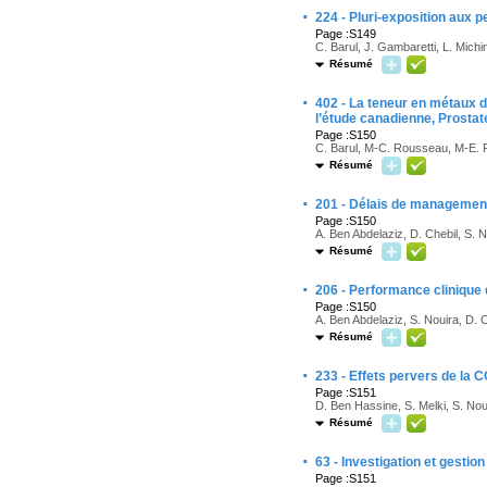
·
224 - Pluri-exposition aux p
Page :S149
C. Barul, J. Gambaretti, L. Mich
Résumé
·
402 - La teneur en métaux d
l’étude canadienne, Prost
Page :S150
C. Barul, M-C. Rousseau, M-E. 
Résumé
·
201 - Délais de management 
Page :S150
A. Ben Abdelaziz, D. Chebil, S. 
Résumé
·
206 - Performance clinique
Page :S150
A. Ben Abdelaziz, S. Nouira, D. 
Résumé
·
233 - Effets pervers de la 
Page :S151
D. Ben Hassine, S. Melki, S. Nou
Résumé
·
63 - Investigation et gestio
Page :S151