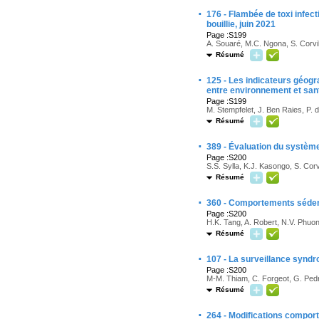
·
176 - Flambée de toxi infec
bouillie, juin 2021
Page :S199
A. Souaré, M.C. Ngona, S. Corvi
Résumé
·
125 - Les indicateurs géogr
entre environnement et san
Page :S199
M. Stempfelet, J. Ben Raies, P. d
Résumé
·
389 - Évaluation du système
Page :S200
S.S. Sylla, K.J. Kasongo, S. Corv
Résumé
·
360 - Comportements sédenta
Page :S200
H.K. Tang, A. Robert, N.V. Phu
Résumé
·
107 - La surveillance synd
Page :S200
M-M. Thiam, C. Forgeot, G. Pedr
Résumé
·
264 - Modifications compor