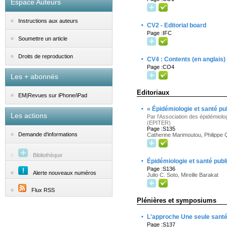
Espace Auteurs
Instructions aux auteurs
·
CV2 - Editorial board
Page :IFC
Soumettre un article
·
Droits de reproduction
CV4 : Contents (en anglais)
Page :CO4
Les + abonnés
Editoriaux
EM|Revues sur iPhone/iPad
·
« Épidémiologie et santé pu
Les actions
Par l'Association des épidémiolo
(EPITER)
Page :S135
Demande d'informations
Catherine Marimoutou, Philippe 
Bibliothèque
·
Épidémiologie et santé publ
Page :S136
Alerte nouveaux numéros
Julio C. Soto, Mireille Barakat
Flux RSS
Plénières et symposiums
·
L'approche Une seule santé
Page :S137