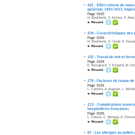
·
441 - Effet cohorte de naiss
générale, 1993-2013, Algéri
Page :S153
H. Boukheris, Z. Achour, S. Attar
Résumé
·
439 - Caractéristiques des 
Page :S154
H. Boukheris, D. Ouail, N. Kaoua
Résumé
·
102 - Travail de nuit et fac
Page :S154
E. Bourgkard, Y. Esquirol, M. Dziu
Résumé
·
278 - Facteurs de risque d
Page :S155
L. Cabréra, A. Auguste, L. Mich
Résumé
·
213 - Complications matern
hospitalières françaises
Page :S155
L. Cahour, C. Menguy, A. Doncar
Résumé
·
87 - Les allergies au poll