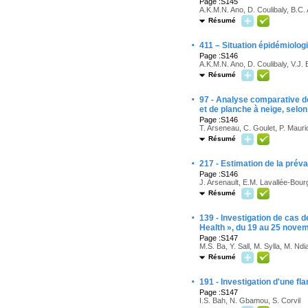
Page :S145
A.K.M.N. Ano, D. Coulibaly, B.C.
Résumé
·
411 – Situation épidémiolog
Page :S146
A.K.M.N. Ano, D. Coulibaly, V.J.
Résumé
·
97 - Analyse comparative de
et de planche à neige, selo
Page :S146
T. Arseneau, C. Goulet, P. Maur
Résumé
·
217 - Estimation de la prév
Page :S146
J. Arsenault, E.M. Lavallée-Bou
Résumé
·
139 - Investigation de cas d
Health », du 19 au 25 nove
Page :S147
M.S. Ba, Y. Sall, M. Sylla, M. Ndi
Résumé
·
191 - Investigation d'une 
Page :S147
I.S. Bah, N. Gbamou, S. Corvil