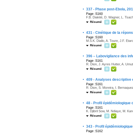
·
337 - Phase post-Ebola, 201
Page :S160
F.B. Diakité, D. Wagner, L. Tsac
Résumé
·
431 - Cinétique de la répon
Page :S160
M.S.K. Diallo, A. Toure, J.F. Eta
Résumé
·
396 – Labovigilance des in
Page :S161
R. Dion, J. Ayres Hutter, A. Umu
Résumé
·
409 - Analyses descriptive
Page :S161
R. Dion, S. Moreira, I. Bernaquez
Résumé
·
48 - Profil épidémiologique
Page :S161
K. Djibril Sow, M. Ndiaye, M. Ka
Résumé
·
343 - Profil épidémiologiqu
Page :S162