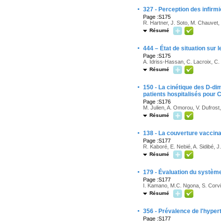
·
327 - Perception des infirm
Page :S175
R. Hartner, J. Soto, M. Chauvet
Résumé
·
444 – État de situation su
Page :S175
A. Idriss-Hassan, C. Lacroix, C
Résumé
·
150 - La cinétique des D-di
patients hospitalisés pour
Page :S176
M. Julien, A. Omorou, V. Dufrost,
Résumé
·
138 - La couverture vaccin
Page :S177
R. Kaboré, E. Nebié, A. Sidibé, 
Résumé
·
179 - Évaluation du système
Page :S177
I. Kamano, M.C. Ngona, S. Corvi
Résumé
·
356 - Prévalence de l'hyper
Page :S177