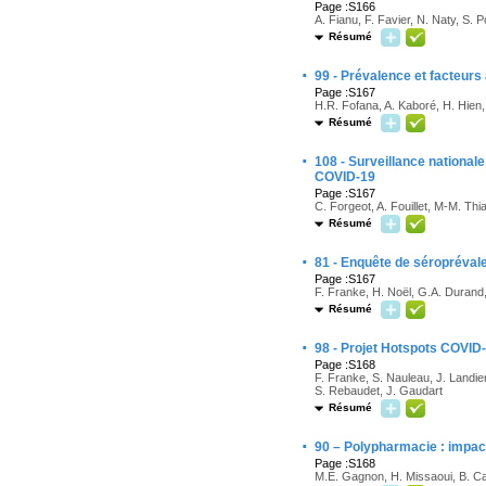
Page :S166
A. Fianu, F. Favier, N. Naty, S. 
Résumé
·
99 - Prévalence et facteur
Page :S167
H.R. Fofana, A. Kaboré, H. Hien,
Résumé
·
108 - Surveillance nationale
COVID-19
Page :S167
C. Forgeot, A. Fouillet, M-M. Th
Résumé
·
81 - Enquête de séroprévale
Page :S167
F. Franke, H. Noël, G.A. Durand,
Résumé
·
98 - Projet Hotspots COVID-1
Page :S168
F. Franke, S. Nauleau, J. Landier,
S. Rebaudet, J. Gaudart
Résumé
·
90 – Polypharmacie : impact
Page :S168
M.E. Gagnon, H. Missaoui, B. Ca