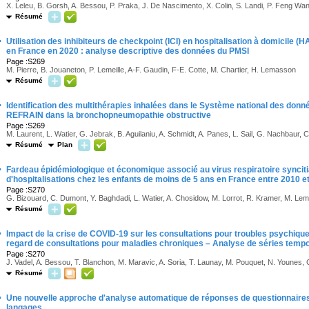
X. Leleu, B. Gorsh, A. Bessou, P. Praka, J. De Nascimento, X. Colin, S. Landi, P. Feng Wa
Résumé
·
Utilisation des inhibiteurs de checkpoint (ICI) en hospitalisation à domicile (H
en France en 2020 : analyse descriptive des données du PMSI
Page :S269
M. Pierre, B. Jouaneton, P. Lemeille, A-F. Gaudin, F-E. Cotte, M. Chartier, H. Lemasson
Résumé
·
Identification des multithérapies inhalées dans le Système national des donn
REFRAIN dans la bronchopneumopathie obstructive
Page :S269
M. Laurent, L. Watier, G. Jebrak, B. Aguilaniu, A. Schmidt, A. Panes, L. Sail, G. Nachbaur, C.
Résumé
Plan
·
Fardeau épidémiologique et économique associé au virus respiratoire synciti
d'hospitalisations chez les enfants de moins de 5 ans en France entre 2010 e
Page :S270
G. Bizouard, C. Dumont, Y. Baghdadi, L. Watier, A. Chosidow, M. Lorrot, R. Kramer, M. Lem
Résumé
·
Impact de la crise de COVID-19 sur les consultations pour troubles psychiq
regard de consultations pour maladies chroniques – Analyse de séries tempo
Page :S270
J. Vadel, A. Bessou, T. Blanchon, M. Maravic, A. Soria, T. Launay, M. Pouquet, N. Younes, G
Résumé
·
Une nouvelle approche d'analyse automatique de réponses de questionnaires
langages