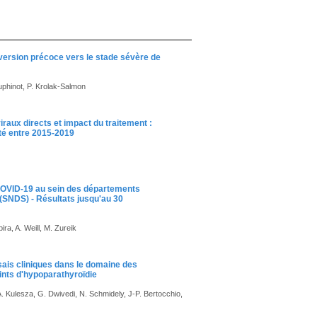
version précoce vers le stade sévère de
auphinot, P. Krolak-Salmon
iraux directs et impact du traitement :
té entre 2015-2019
 COVID-19 au sein des départements
(SNDS) - Résultats jusqu'au 30
ra, A. Weill, M. Zureik
sais cliniques dans le domaine des
eints d'hypoparathyroïdie
. Kulesza, G. Dwivedi, N. Schmidely, J-P. Bertocchio,