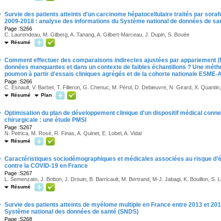
·
Survie des patients atteints d'un carcinome hépatocellulaire traités par soraf
2009-2018 : analyse des informations du Système national de données de sa
Page :S266
C. Laurendeau, M. Gilberg, A. Tanang, A. Gilbert-Marceau, J. Dupin, S. Bouée
Résumé
·
Comment effectuer des comparaisons indirectes ajustées par appariement (
données manquantes et dans un contexte de faibles échantillons ? Une méthod
poumon à partir d'essais cliniques agrégés et de la cohorte nationale ESME
Page :S266
C. Esnault, V. Barbet, T. Filleron, G. Chenuc, M. Pérol, D. Debieuvre, N. Girard, X. Quanti
Résumé
Plan
·
Optimisation du plan de développement clinique d'un dispositif médical conne
chirurgicale : une étude PMSI
Page :S267
N. Petrica, M. Rosé, R. Finas, A. Quinet, E. Lobel, A. Vidal
Résumé
·
Caractéristiques sociodémographiques et médicales associées au risque d’
contre la COVID-19 en France
Page :S267
L. Semenzato, J. Botton, J. Drouin, B. Barricault, M. Bertrand, M-J. Jabagi, K. Bouillon, S. L
Résumé
·
Survie des patients atteints de myélome multiple en France entre 2013 et 201
Système national des données de santé (SNDS)
Page :S268