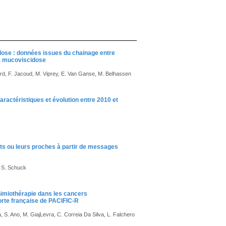
dose : données issues du chainage entre
la mucoviscidose
rard, F. Jacoud, M. Viprey, E. Van Ganse, M. Belhassen
aractéristiques et évolution entre 2010 et
nts ou leurs proches à partir de messages
, S. Schuck
chimiothérapie dans les cancers
horte française de PACIFIC-R
, S. Ano, M. GiajLevra, C. Correia Da Silva, L. Falchero