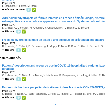
Page :S271
L. Deplante, P. Hayat, M. Rollot
Résumé
Plan
·
Adrénoleukodystrophie cérébrale infantile en France : épidémiologie, histoire
rétrospective sur une cohorte appariée aux données du Système national d
Page :S272
L. Chillotti, C. Cancalon, M. Goguillot, J. Chassetuillier, F. Bugnard, S. Bénard
Résumé
·
Freins et leviers de la mise en place d'une politique de prévention secondair
Page :S272
R. Launois, E. Cabout, D. Benamouzig, L. Velpry, E. Meto, K. Briot, F. Alliot, L. Perrin, L. 
Résumé
osters affichés
·
Patients' description and resource use in COVID-19 hospitalized patients bas
database
Page :S274
C. Leboucher, C. Blein, A. Le Maout, V. Machuron, K. Benyounes, K. Le Lay, A. Millier, Pr Ra
Résumé
·
Fardeau de l'asthme par palier de traitement dans la cohorte CONSTANCES, 
Page :S274
S. Bouée, R. Nadif, C. Fabry-Vendrand, L. Pillot, G. Thabut, C. Teissier, M. Zins, M. Goldb
Résumé