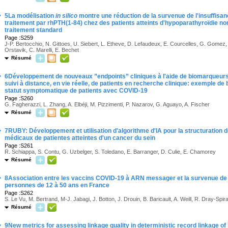
·
5La modélisation
in silico
montre une réduction de la survenue de l'insuffisan
traitement par rhPTH(1-84) chez des patients atteints d'hypoparathyroïdie n
traitement standard
Page :S259
J-P. Bertocchio, N. Gittoes, U. Siebert, L. Etheve, D. Lefaudeux, E. Courcelles, G. Gomez, 
Orstavik, C. Marelli, E. Bechet
Résumé
·
6Développement de nouveaux ”endpoints” cliniques à l'aide de biomarqueurs
suivi à distance, en vie réelle, de patients en recherche clinique: exemple d
statut symptomatique de patients avec COVID-19
Page :S260
G. Fagherazzi, L. Zhang, A. Elbéji, M. Pizzimenti, P. Nazarov, G. Aguayo, A. Fischer
Résumé
·
7RUBY: Développement et utilisation d'algorithme d'IA pour la structuratio
médicaux de patientes atteintes d'un cancer du sein
Page :S261
R. Schiappa, S. Contu, G. Uzbelger, S. Toledano, E. Barranger, D. Culie, E. Chamorey
Résumé
·
8Association entre les vaccins COVID-19 à ARN messager et la survenue de m
personnes de 12 à 50 ans en France
Page :S262
S. Le Vu, M. Bertrand, M-J. Jabagi, J. Botton, J. Drouin, B. Baricault, A. Weill, R. Dray-Spir
Résumé
·
9New metrics for assessing linkage quality in deterministic record linkage o