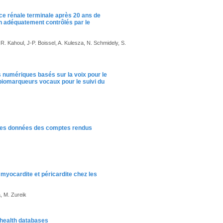
ce rénale terminale après 20 ans de
on adéquatement contrôlés par le
R. Kahoul, J-P. Boissel, A. Kulesza, N. Schmidely, S.
 numériques basés sur la voix pour le
e biomarqueurs vocaux pour le suivi du
n des données des comptes rendus
yocardite et péricardite chez les
a, M. Zureik
f health databases