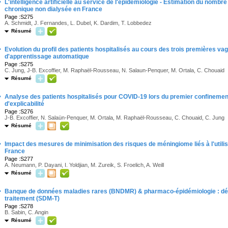
·
L'intelligence artificielle au service de l'épidémiologie - Estimation du nombr
chronique non dialysée en France
Page :S275
A. Schmidt, J. Fernandes, L. Dubel, K. Dardim, T. Lobbedez
Résumé
·
Evolution du profil des patients hospitalisés au cours des trois premières 
d'apprentissage automatique
Page :S275
C. Jung, J-B. Excoffier, M. Raphaël-Rousseau, N. Salaun-Penquer, M. Ortala, C. Chouaid
Résumé
·
Analyse des patients hospitalisés pour COVID-19 lors du premier confinemen
d'explicabilité
Page :S276
J-B. Excoffier, N. Salaün-Penquer, M. Ortala, M. Raphaël-Rousseau, C. Chouaid, C. Jung
Résumé
·
Impact des mesures de minimisation des risques de méningiome liés à l'utilis
France
Page :S277
A. Neumann, P. Dayani, I. Yoldjian, M. Zureik, S. Froelich, A. Weill
Résumé
·
Banque de données maladies rares (BNDMR) & pharmaco-épidémiologie : d
traitement (SDM-T)
Page :S278
B. Sabin, C. Angin
Résumé