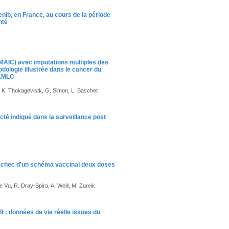
enib, en France, au cours de la période
nté
MAIC) avec imputations multiples des
ologie illustrée dans le cancer du
-AMLC
n, K. Thokagevistk, G. Simon, L. Baschet
cté indiqué dans la surveillance post
échec d'un schéma vaccinal deux doses
e Vu, R. Dray-Spira, A. Weill, M. Zureik
9 : données de vie réelle issues du