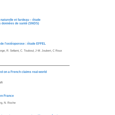
 naturelle et fardeau – étude
es données de santé (SNDS)
e de l'ostéoporose : étude EFFEL
Grange, R. Sellami, C. Touboul, J-M. Joubert, C Roux
ed on a French claims real-world
ffi
en France
erg, N. Roche