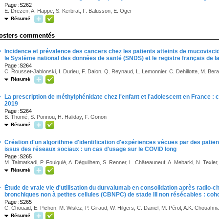
Page :S262
E. Drezen, A. Happe, S. Kerbrat, F. Balusson, E. Oger
Résumé
osters commentés
·
Incidence et prévalence des cancers chez les patients atteints de mucovisci
le Système national des données de santé (SNDS) et le registre français de 
Page :S264
C. Rousset-Jablonski, I. Durieu, F. Dalon, Q. Reynaud, L. Lemonnier, C. Dehillotte, M. Be
Résumé
·
La prescription de méthylphénidate chez l'enfant et l'adolescent en France : c
2019
Page :S264
B. Thomé, S. Ponnou, H. Haliday, F. Gonon
Résumé
·
Création d'un algorithme d'identification d'expériences vécues par des patie
issus des réseaux sociaux : un cas d'usage sur le COVID long
Page :S265
M. Talmatkadi, P. Foulquié, A. Déguilhem, S. Renner, L. Châteauneuf, A. Mebarki, N. Texier
Résumé
·
Étude de vraie vie d'utilisation du durvalumab en consolidation après radio-
bronchiques non à petites cellules (CBNPC) de stade III non résécables : co
Page :S265
C. Chouaid, E. Pichon, M. Wislez, P. Giraud, W. Hilgers, C. Daniel, M. Pérol, A.K. Chouahnia
Résumé