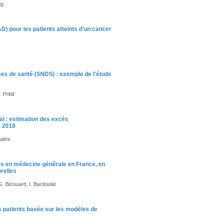
ng
AD) pour les patients atteints d'un cancer
ées de santé (SNDS) : exemple de l'étude
 Pribil
al : estimation des excès
t 2018
aitre
ues en médecine générale en France, en
relles
. Bizouard, I. Bardoulat
 patients basée sur les modèles de