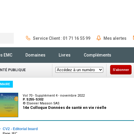
Service Client : 01 71 16 55 99
Mes alertes
Rechercher
és EMC
Domaines
Livres
Compléments
ANTÉ PUBLIQUE
S'abonner
MAIRE
Vol 70 - Supplément 4 - novembre 2022
P. S255-S302
© Elsevier Masson SAS
14e Colloque Données de santé en vie réelle
·
CV2 - Editorial board
Page :IFC