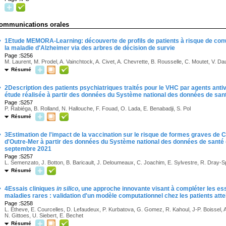
ommunications orales
·
1Etude MEMORA-Learning: découverte de profils de patients à risque de con
la maladie d'Alzheimer via des arbres de décision de survie
Page :S256
M. Laurent, M. Prodel, A. Vainchtock, A. Civet, A. Chevrette, B. Rousselle, C. Moutet, V. D
Résumé
·
2Description des patients psychiatriques traités pour le VHC par agents antiv
étude réalisée à partir des données du Système national des données de san
Page :S257
P. Rabiéga, B. Rolland, N. Hallouche, F. Fouad, O. Lada, E. Benabadji, S. Pol
Résumé
·
3Estimation de l'impact de la vaccination sur le risque de formes graves de
d'Outre-Mer à partir des données du Système national des données de santé 
septembre 2021
Page :S257
L. Semenzato, J. Botton, B. Baricault, J. Deloumeaux, C. Joachim, E. Sylvestre, R. Dray-Spi
Résumé
·
4Essais cliniques
in silico
, une approche innovante visant à compléter les es
maladies rares : validation d'un modèle computationnel chez les patients att
Page :S258
L. Etheve, E. Courcelles, D. Lefaudeux, P. Kurbatova, G. Gomez, R. Kahoul, J-P. Boissel, A
N. Gittoes, U. Siebert, E. Bechet
Résumé