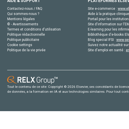
AIDE & SUPPORT
PLATEFORMES ELSE
Contactez-nous / FAQ
Site e-commerce :
www.el
Qui sommes-nous ?
Aide à la pratique clinique
Mentions légales
Portail pour les institution
© - Avertissements
Site d'information sur l'E
Termes et conditions d'utilisation
E-learning pour les infirmi
Politique rédactionnelle
Bibliothèque d'e-books Els
Politique publicitaire
Blog special IFSI :
www.gen
Cookie settings
Suivez notre actualité sur
Politique de la vie privée
Site d'emploi en santé :
e
Tout le contenu de ce site: Copyright © 2026 Elsevier, ses concédants de licence e
de données, a la formation en IA et aux technologies similaires. Pour tout con