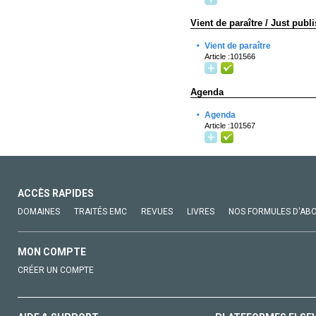
Vient de paraître / Just publ
·
Vient de paraître
Article :101566
Agenda
·
Agenda
Article :101567
ACCÈS RAPIDES
DOMAINES
TRAITÉS EMC
REVUES
LIVRES
NOS FORMULES D'AB
MON COMPTE
CRÉER UN COMPTE