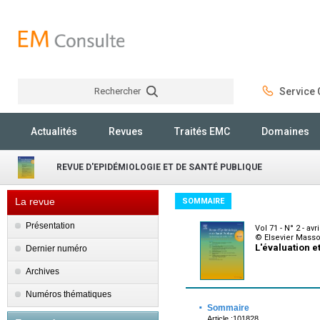
Rechercher
Service C
Rechercher
Actualités
Revues
Traités EMC
Domaines
REVUE D'EPIDÉMIOLOGIE ET DE SANTÉ PUBLIQUE
La revue
SOMMAIRE
Présentation
Vol 71 - N° 2 - avr
© Elsevier Mass
L'évaluation e
Dernier numéro
Archives
Numéros thématiques
·
Sommaire
Article :101828