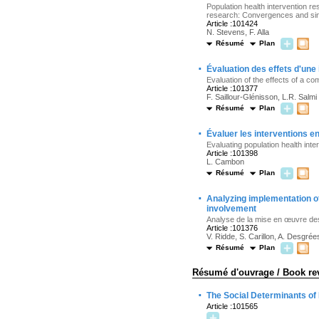
Population health intervention r
research: Convergences and sing
Article :101424
N. Stevens, F. Alla
Résumé
Plan
·
Évaluation des effets d'une
Evaluation of the effects of a co
Article :101377
F. Saillour-Glénisson, L.R. Salmi
Résumé
Plan
·
Évaluer les interventions en
Evaluating population health inte
Article :101398
L. Cambon
Résumé
Plan
·
Analyzing implementation of 
involvement
Analyse de la mise en œuvre des 
Article :101376
V. Ridde, S. Carillon, A. Desgrée
Résumé
Plan
Résumé d'ouvrage / Book re
·
The Social Determinants of 
Article :101565