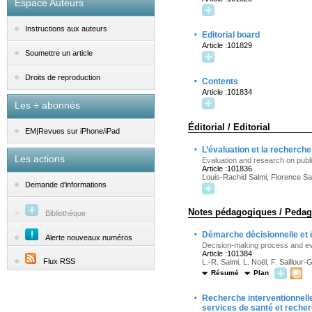
Espace Auteurs
Instructions aux auteurs
·
Editorial board
Article :101829
Soumettre un article
·
Droits de reproduction
Contents
Article :101834
Les + abonnés
Éditorial / Editorial
EM|Revues sur iPhone/iPad
·
L’évaluation et la recherche
Les actions
Evaluation and research on publi
Article :101836
Louis-Rachid Salmi, Florence Sai
Demande d'informations
Notes pédagogiques / Pedag
Bibliothèque
·
Démarche décisionnelle et é
Alerte nouveaux numéros
Decision-making process and eval
Article :101384
Flux RSS
L.-R. Salmi, L. Noël, F. Saillour-
Résumé
Plan
·
Recherche interventionnelle
services de santé et recher