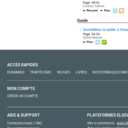
Page :49-51
Corinne Taéron
Résumé
Plan
Guide
·
Sensibiliser le public à l’
Page :54-54
Sylvie Warnet
Plan
ACCÈS RAPIDES
DOMAINES
TRAITÉS EMC
REVUES
LIVRES
NOS FORMULES D'AB
MON COMPTE
CRÉER UN COMPTE
AIDE & SUPPORT
PLATEFORMES ELSE
Contactez-nous / FAQ
Site e-commerce :
www.el