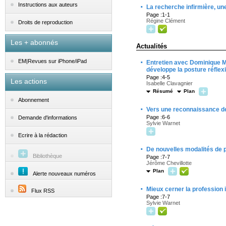
·
Instructions aux auteurs
La recherche infirmière, une
Page :1-1
Régine Clément
Droits de reproduction
Les + abonnés
Actualités
·
EM|Revues sur iPhone/iPad
Entretien avec Dominique Mo
développe la posture réflexi
Page :4-5
Les actions
Isabelle Clavagnier
Résumé
Plan
Abonnement
·
Vers une reconnaissance de
Page :6-6
Demande d'informations
Sylvie Warnet
Ecrire à la rédaction
·
De nouvelles modalités de 
Bibliothèque
Page :7-7
Jérôme Chevillotte
Plan
Alerte nouveaux numéros
·
Mieux cerner la profession 
Flux RSS
Page :7-7
Sylvie Warnet