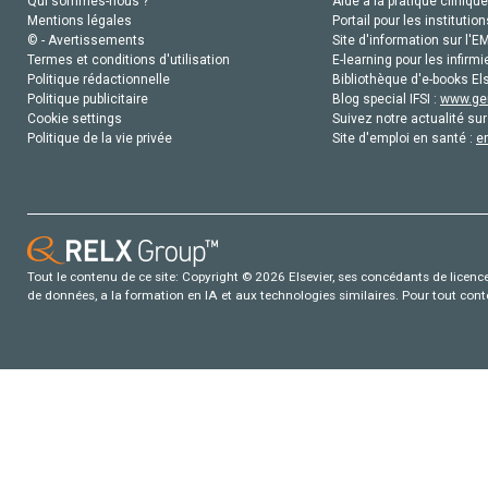
Qui sommes-nous ?
Aide à la pratique clinique
Mentions légales
Portail pour les institution
© - Avertissements
Site d'information sur l'E
Termes et conditions d'utilisation
E-learning pour les infirmi
Politique rédactionnelle
Bibliothèque d'e-books Els
Politique publicitaire
Blog special IFSI :
www.gen
Cookie settings
Suivez notre actualité sur
Politique de la vie privée
Site d'emploi en santé :
e
Tout le contenu de ce site: Copyright © 2026 Elsevier, ses concédants de licence e
de données, a la formation en IA et aux technologies similaires. Pour tout con