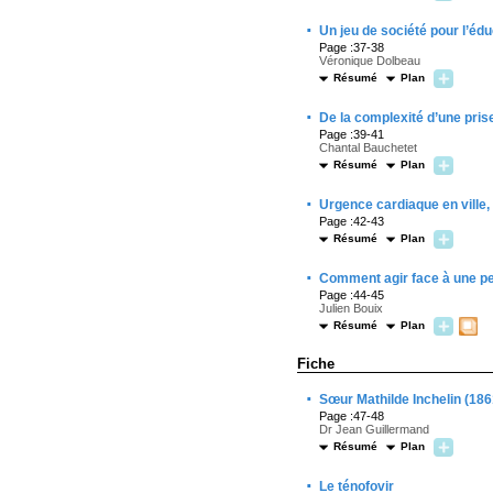
·
Un jeu de société pour l’éd
Page :37-38
Véronique Dolbeau
Résumé
Plan
·
De la complexité d’une pris
Page :39-41
Chantal Bauchetet
Résumé
Plan
·
Urgence cardiaque en ville,
Page :42-43
Résumé
Plan
·
Comment agir face à une p
Page :44-45
Julien Bouix
Résumé
Plan
Fiche
·
Sœur Mathilde Inchelin (18
Page :47-48
Dr Jean Guillermand
Résumé
Plan
·
Le ténofovir