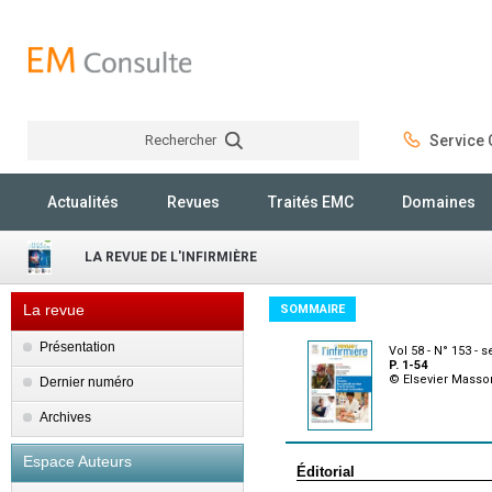
Rechercher
Service C
Rechercher
Actualités
Revues
Traités EMC
Domaines
LA REVUE DE L'INFIRMIÈRE
La revue
SOMMAIRE
Présentation
Vol 58 - N° 153 -
P. 1-54
© Elsevier Masso
Dernier numéro
Archives
Espace Auteurs
Éditorial