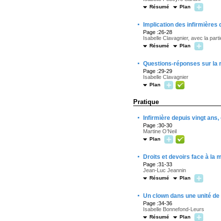
Résumé
Plan
·
Implication des infirmières
Page :26-28
Isabelle Clavagnier, avec la par
Résumé
Plan
·
Questions-réponses sur la r
Page :29-29
Isabelle Clavagnier
Plan
Pratique
·
Infirmière depuis vingt ans,
Page :30-30
Martine O’Neil
Plan
·
Droits et devoirs face à la 
Page :31-33
Jean-Luc Jeannin
Résumé
Plan
·
Un clown dans une unité de s
Page :34-36
Isabelle Bonnefond-Leurs
Résumé
Plan