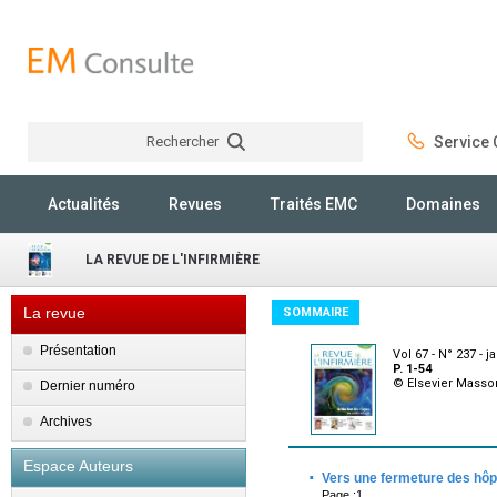
Rechercher
Service C
Rechercher
Actualités
Revues
Traités EMC
Domaines
LA REVUE DE L'INFIRMIÈRE
La revue
SOMMAIRE
Présentation
Vol 67 - N° 237 - j
P. 1-54
© Elsevier Masso
Dernier numéro
Archives
Espace Auteurs
·
Vers une fermeture des hôp
Page :1