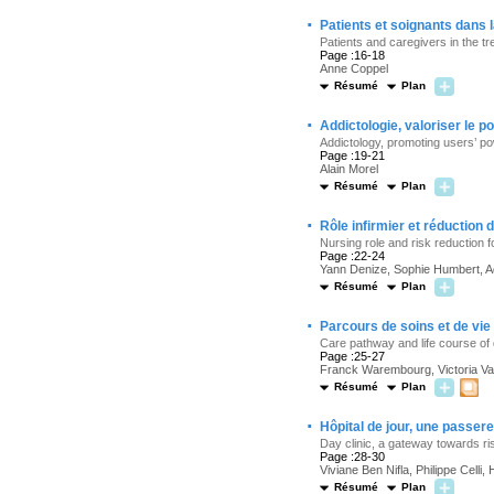
·
Patients et soignants dans 
Patients and caregivers in the tr
Page :16-18
Anne Coppel
Résumé
Plan
·
Addictologie, valoriser le p
Addictology, promoting users’ po
Page :19-21
Alain Morel
Résumé
Plan
·
Rôle infirmier et réduction
Nursing role and risk reduction 
Page :22-24
Yann Denize, Sophie Humbert, Ad
Résumé
Plan
·
Parcours de soins et de vi
Care pathway and life course of 
Page :25-27
Franck Warembourg, Victoria Va
Résumé
Plan
·
Hôpital de jour, une passere
Day clinic, a gateway towards ri
Page :28-30
Viviane Ben Nifla, Philippe Celli
Résumé
Plan