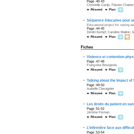
Page :40-43
Christelle Garijo, Flavien Chabe
Résumé
Plan
·
Séquence éducative pour une
Educational project for raising a
Page :44-45
Dimitri Kempf, Caroline Malinic
Résumé
Plan
Fiches
·
Violence et contention phys
Page :47-48
Françoise Bourgeois
Résumé
Plan
·
Talking about the Impact of
Page :49-50
Isabelle Clavagnier
Résumé
Plan
·
Les droits du patient en sa
Page :51-52
Jérôme Fisman
Résumé
Plan
·
L’infirmière face aux diffic
Page :53-54