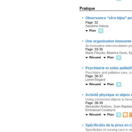
Pratique
·
Observance “zéro bijou” po
Page :32
Sandrine Iniesta
Plan
·
Une organisation innovante 
An innovative teleconsultation pro
Page :33-35
Marie Fleurier, Béatrice Duris,
Résumé
Plan
·
Psychiatrie et soins palliati
Psychiatry and palliative care, col
Page :36-37
Lionel Regard
Résumé
Plan
·
Activité physique et objets
Using connected objects to favou
Page :38-39
Alexander Arefyev, Jean-Baptist
Emmanuel Coudeyre
Résumé
Plan
·
Spécificités de la prise en 
Specificities of nursing care in n