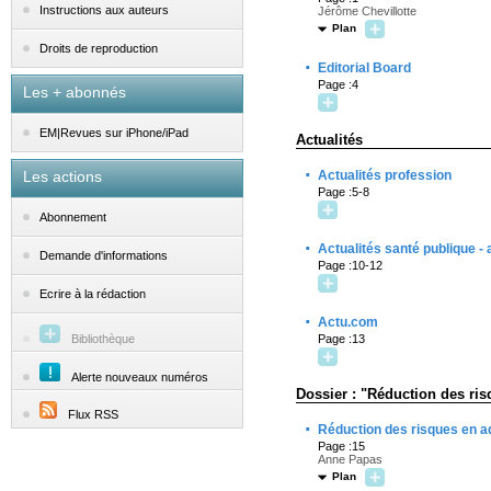
Instructions aux auteurs
Jérôme Chevillotte
Plan
Droits de reproduction
·
Editorial Board
Page :4
Les + abonnés
EM|Revues sur iPhone/iPad
Actualités
·
Les actions
Actualités profession
Page :5-8
Abonnement
·
Actualités santé publique -
Demande d'informations
Page :10-12
Ecrire à la rédaction
·
Actu.com
Bibliothèque
Page :13
Alerte nouveaux numéros
Dossier : "Réduction des ris
Flux RSS
·
Réduction des risques en a
Page :15
Anne Papas
Plan