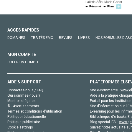
Laëtitia Sélo, Marie Godet
Résumé
Plan
ACCÈS RAPIDES
DOMAINES
TRAITÉS EMC
REVUES
LIVRES
NOS FORMULES D'AB
MON COMPTE
CRÉER UN COMPTE
AIDE & SUPPORT
PLATEFORMES ELSE
Contactez-nous / FAQ
Site e-commerce :
www.el
Qui sommes-nous ?
Aide à la pratique clinique
Mentions légales
Portail pour les institution
© - Avertissements
Site d'information sur l'E
Termes et conditions d'utilisation
E-learning pour les infirmi
Politique rédactionnelle
Bibliothèque d'e-books Els
Politique publicitaire
Blog special IFSI :
www.gen
Cookie settings
Suivez notre actualité sur