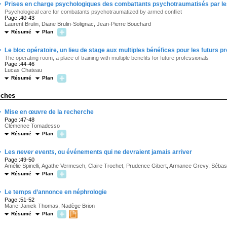
·
Prises en charge psychologiques des combattants psychotraumatisés par le
Psychological care for combatants psychotraumatized by armed conflict
Page :40-43
Laurent Brulin, Diane Brulin-Solignac, Jean-Pierre Bouchard
Résumé
Plan
·
Le bloc opératoire, un lieu de stage aux multiples bénéfices pour les futurs p
The operating room, a place of training with multiple benefits for future professionals
Page :44-46
Lucas Chateau
Résumé
Plan
iches
·
Mise en œuvre de la recherche
Page :47-48
Clémence Tomadesso
Résumé
Plan
·
Les
never events
, ou événements qui ne devraient jamais arriver
Page :49-50
Amélie Spinelli, Agathe Vermesch, Claire Trochet, Prudence Gibert, Armance Grevy, Séba
Résumé
Plan
·
Le temps d’annonce en néphrologie
Page :51-52
Marie-Janick Thomas, Nadège Brion
Résumé
Plan