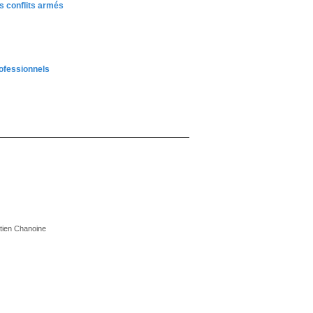
s conflits armés
rofessionnels
stien Chanoine