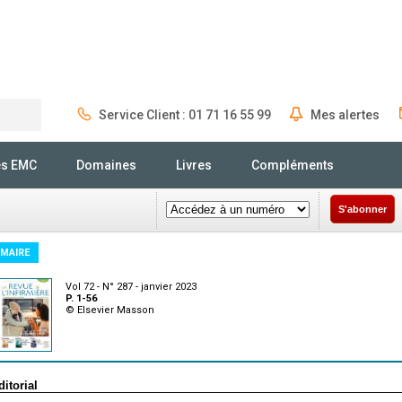
Service Client : 01 71 16 55 99
Mes alertes
Rechercher
és EMC
Domaines
Livres
Compléments
S'abonner
MAIRE
Vol 72 - N° 287 - janvier 2023
P. 1-56
© Elsevier Masson
ditorial