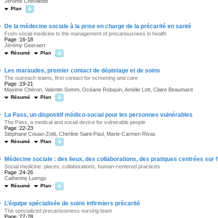
Jérôme Chevillotte
Plan
·
De la médecine sociale à la prise en charge de la précarité en santé
From social medicine to the management of precariousness in health
Page :16-18
Jérémy Geeraert
Résumé
Plan
·
Les maraudes, premier contact de dépistage et de soins
The outreach teams, first contact for screening and care
Page :19-21
Maxime Chéron, Valentin Somm, Océane Robquin, Amélie Lott, Claire Beaumard
Résumé
Plan
·
La Pass, un dispositif médico-social pour les personnes vulnérables
The Pass, a medical and social device for vulnerable people
Page :22-23
Stéphane Couao-Zotti, Cherline Saint-Paul, Marie-Carmen Rivas
Résumé
Plan
·
Médecine sociale : des lieux, des collaborations, des pratiques centrées sur 
Social medicine: places, collaborations, human-centered practices
Page :24-26
Catherine Luengo
Résumé
Plan
·
L’équipe spécialisée de soins infirmiers précarité
The specialized precariousness nursing team
Page :27-28