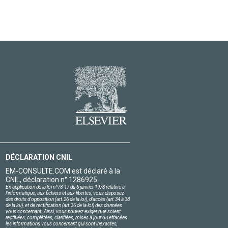
DÉCLARATION CNIL
EM-CONSULTE.COM est déclaré à la
CNIL, déclaration n° 1286925.
En application de la loi nº78-17 du 6 janvier 1978 relative à
l'informatique, aux fichiers et aux libertés, vous disposez
des droits d'opposition (art.26 de la loi), d'accès (art.34 à 38
de la loi), et de rectification (art.36 de la loi) des données
vous concernant. Ainsi, vous pouvez exiger que soient
rectifiées, complétées, clarifiées, mises à jour ou effacées
les informations vous concernant qui sont inexactes,