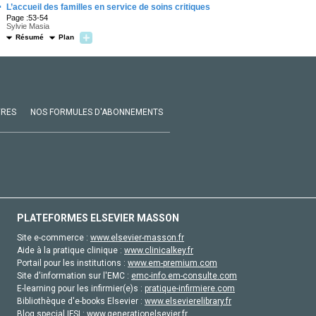
·
L’accueil des familles en service de soins critiques
Page :53-54
Sylvie Masia
Résumé
Plan
VRES
NOS FORMULES D'ABONNEMENTS
PLATEFORMES ELSEVIER MASSON
Site e-commerce :
www.elsevier-masson.fr
Aide à la pratique clinique :
www.clinicalkey.fr
Portail pour les institutions :
www.em-premium.com
Site d'information sur l'EMC :
emc-info.em-consulte.com
E-learning pour les infirmier(e)s :
pratique-infirmiere.com
Bibliothèque d'e-books Elsevier :
www.elsevierelibrary.fr
Blog special IFSI :
www.generationelsevier.fr