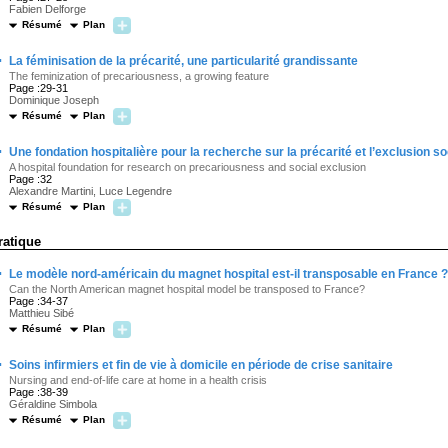
Fabien Delforge
Résumé
Plan
·
La féminisation de la précarité, une particularité grandissante
The feminization of precariousness, a growing feature
Page :29-31
Dominique Joseph
Résumé
Plan
·
Une fondation hospitalière pour la recherche sur la précarité et l’exclusion so
A hospital foundation for research on precariousness and social exclusion
Page :32
Alexandre Martini, Luce Legendre
Résumé
Plan
ratique
·
Le modèle nord-américain du magnet hospital est-il transposable en France ?
Can the North American magnet hospital model be transposed to France?
Page :34-37
Matthieu Sibé
Résumé
Plan
·
Soins infirmiers et fin de vie à domicile en période de crise sanitaire
Nursing and end-of-life care at home in a health crisis
Page :38-39
Géraldine Simbola
Résumé
Plan