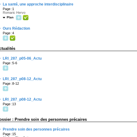
·
La santé, une approche interdisciplinaire
Page :1
Romaric Hervo
Plan
·
Ours Rédaction
Page :4
ctualités
·
LRI_287_p05-06_Actu
Page :5-6
·
LRI_287_p08-12_Actu
Page :8-12
·
LRI_287_p08-12_Actu
Page :13
ossier : Prendre soin des personnes précaires
·
Prendre soin des personnes précaires
Page :15