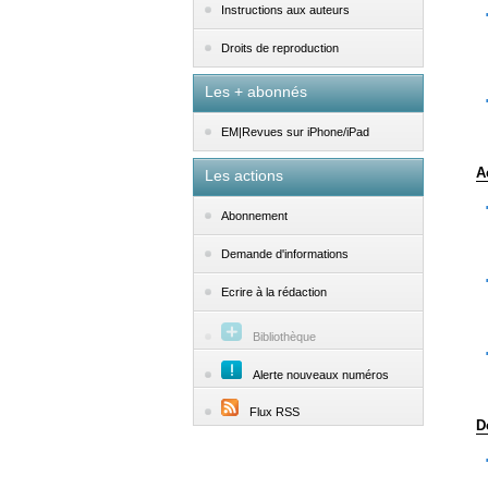
Instructions aux auteurs
Droits de reproduction
Les + abonnés
EM|Revues sur iPhone/iPad
A
Les actions
Abonnement
Demande d'informations
Ecrire à la rédaction
Bibliothèque
Alerte nouveaux numéros
Flux RSS
D