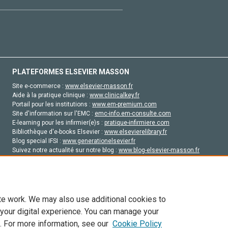
PLATEFORMES ELSEVIER MASSON
Site e-commerce :
www.elsevier-masson.fr
Aide à la pratique clinique :
www.clinicalkey.fr
Portail pour les institutions :
www.em-premium.com
Site d'information sur l'EMC :
emc-info.em-consulte.com
E-learning pour les infirmier(e)s :
pratique-infirmiere.com
Bibliothèque d'e-books Elsevier :
www.elsevierelibrary.fr
Blog special IFSI :
www.generationelsevier.fr
Suivez notre actualité sur notre blog :
www.blog-elsevier-masson.fr
Site d'emploi en santé :
emploisante.com
te work. We may also use additional cookies to
 your digital experience. You can manage your
. For more information, see our
Cookie Policy
vier, ses concédants de licence et ses contributeurs. Tout les droits sont réservés, y 