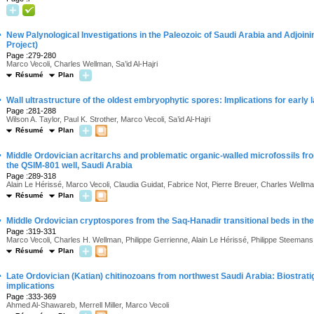
·
New Palynological Investigations in the Paleozoic of Saudi Arabia and Adjoi
Project)
Page :279-280
Marco Vecoli, Charles Wellman, Sa’id Al-Hajri
Résumé
Plan
·
Wall ultrastructure of the oldest embryophytic spores: Implications for early l
Page :281-288
Wilson A. Taylor, Paul K. Strother, Marco Vecoli, Sa’id Al-Hajri
Résumé
Plan
·
Middle Ordovician acritarchs and problematic organic-walled microfossils fro
the QSIM-801 well, Saudi Arabia
Page :289-318
Alain Le Hérissé, Marco Vecoli, Claudia Guidat, Fabrice Not, Pierre Breuer, Charles Wellm
Résumé
Plan
·
Middle Ordovician cryptospores from the Saq-Hanadir transitional beds in th
Page :319-331
Marco Vecoli, Charles H. Wellman, Philippe Gerrienne, Alain Le Hérissé, Philippe Steemans
Résumé
Plan
·
Late Ordovician (Katian) chitinozoans from northwest Saudi Arabia: Biostrat
implications
Page :333-369
Ahmed Al-Shawareb, Merrell Miller, Marco Vecoli