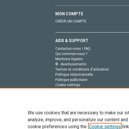
MON COMPTE
CRÉER UN COMPTE
AIDE & SUPPORT
Contactez-nous / FAQ
Qui sommes-nous ?
Mentions légales
© - Avertissements
Termes et conditions d'utilisation
Politique rédactionnelle
Politique publicitaire
Cookie settings
Politique de la vie privée
We use cookies that are necessary to make our si
analyze, improve, and personalize our content and
cookie preferences using the
Cookie settings
link
Tout le contenu de ce site: Copyright © 2026 Else