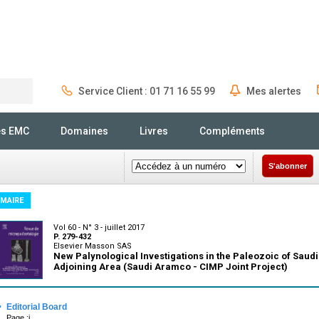
Service Client : 01 71 16 55 99
Mes alertes
Rechercher
és EMC
Domaines
Livres
Compléments
S'abonner
MAIRE
Vol 60 - N° 3 - juillet 2017
P. 279-432
Elsevier Masson SAS
New Palynological Investigations in the Paleozoic of Saud
Adjoining Area (Saudi Aramco - CIMP Joint Project)
·
Editorial Board
Page :i