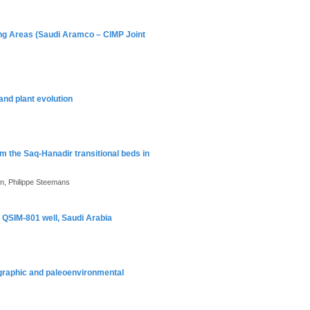
ning Areas (Saudi Aramco – CIMP Joint
and plant evolution
m the Saq-Hanadir transitional beds in
an, Philippe Steemans
e QSIM-801 well, Saudi Arabia
igraphic and paleoenvironmental