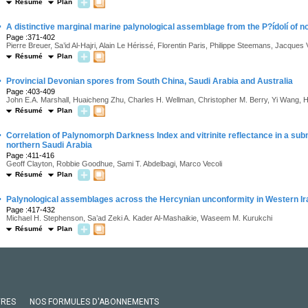
Résumé
Plan
·
A distinctive marginal marine palynological assemblage from the P?ídolí of 
Page :371-402
Pierre Breuer, Sa’id Al-Hajri, Alain Le Hérissé, Florentin Paris, Philippe Steemans, Jacque
Résumé
Plan
·
Provincial Devonian spores from South China, Saudi Arabia and Australia
Page :403-409
John E.A. Marshall, Huaicheng Zhu, Charles H. Wellman, Christopher M. Berry, Yi Wang, 
Résumé
Plan
·
Correlation of Palynomorph Darkness Index and vitrinite reflectance in a sub
northern Saudi Arabia
Page :411-416
Geoff Clayton, Robbie Goodhue, Sami T. Abdelbagi, Marco Vecoli
Résumé
Plan
·
Palynological assemblages across the Hercynian unconformity in Western Ir
Page :417-432
Michael H. Stephenson, Sa’ad Zeki A. Kader Al-Mashaikie, Waseem M. Kurukchi
Résumé
Plan
VRES
NOS FORMULES D'ABONNEMENTS