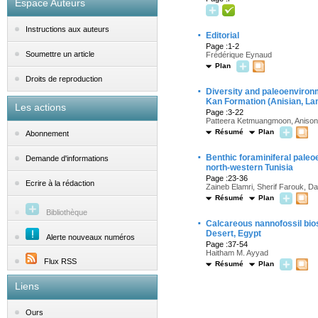
Espace Auteurs
Instructions aux auteurs
·
Editorial
Page :1-2
Soumettre un article
Frédérique Eynaud
Plan
Droits de reproduction
·
Diversity and paleoenvironm
Kan Formation (Anisian, L
Les actions
Page :3-22
Patteera Ketmuangmoon, Anisong
Résumé
Plan
Abonnement
·
Benthic foraminiferal pale
Demande d'informations
north-western Tunisia
Page :23-36
Ecrire à la rédaction
Zaineb Elamri, Sherif Farouk, Da
Résumé
Plan
Bibliothèque
·
Calcareous nannofossil bio
Desert, Egypt
Alerte nouveaux numéros
Page :37-54
Haitham M. Ayyad
Flux RSS
Résumé
Plan
Liens
Ours