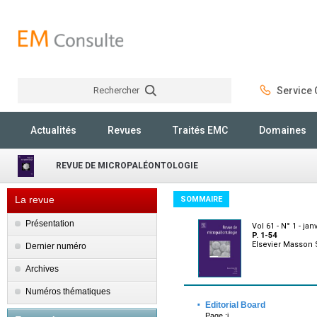
Rechercher
Service C
Rechercher
Actualités
Revues
Traités EMC
Domaines
REVUE DE MICROPALÉONTOLOGIE
La revue
SOMMAIRE
Présentation
Vol 61 - N° 1 - jan
P. 1-54
Elsevier Masson
Dernier numéro
Archives
Numéros thématiques
·
Editorial Board
Page :i