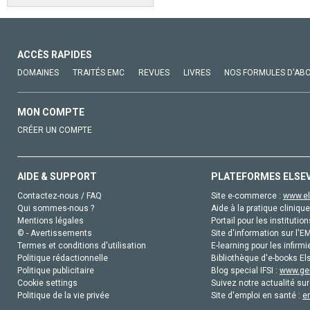
ACCÈS RAPIDES
DOMAINES
TRAITÉS EMC
REVUES
LIVRES
NOS FORMULES D'AB
MON COMPTE
CRÉER UN COMPTE
AIDE & SUPPORT
PLATEFORMES ELSE
Contactez-nous / FAQ
Site e-commerce :
www.el
Qui sommes-nous ?
Aide à la pratique clinique
Mentions légales
Portail pour les institution
© - Avertissements
Site d'information sur l'E
Termes et conditions d'utilisation
E-learning pour les infirmi
Politique rédactionnelle
Bibliothèque d'e-books Els
Politique publicitaire
Blog special IFSI :
www.gen
Cookie settings
Suivez notre actualité sur
Politique de la vie privée
Site d'emploi en santé :
e