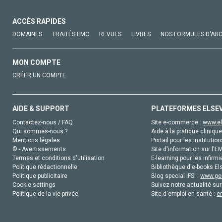
ACCÈS RAPIDES
DOMAINES
TRAITÉS EMC
REVUES
LIVRES
NOS FORMULES D'AB
MON COMPTE
CRÉER UN COMPTE
AIDE & SUPPORT
PLATEFORMES ELSE
Contactez-nous / FAQ
Site e-commerce :
www.el
Qui sommes-nous ?
Aide à la pratique clinique
Mentions légales
Portail pour les institution
© - Avertissements
Site d'information sur l'E
Termes et conditions d'utilisation
E-learning pour les infirmi
Politique rédactionnelle
Bibliothèque d'e-books Els
Politique publicitaire
Blog special IFSI :
www.gen
Cookie settings
Suivez notre actualité sur
Politique de la vie privée
Site d'emploi en santé :
e