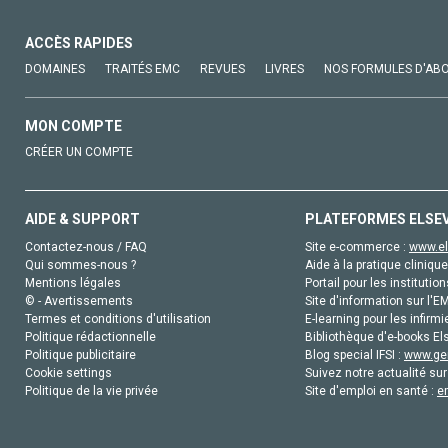
ACCÈS RAPIDES
DOMAINES
TRAITÉS EMC
REVUES
LIVRES
NOS FORMULES D'AB
MON COMPTE
CRÉER UN COMPTE
AIDE & SUPPORT
PLATEFORMES ELSE
Contactez-nous / FAQ
Site e-commerce :
www.el
Qui sommes-nous ?
Aide à la pratique clinique
Mentions légales
Portail pour les institution
© - Avertissements
Site d'information sur l'E
Termes et conditions d'utilisation
E-learning pour les infirmi
Politique rédactionnelle
Bibliothèque d'e-books Els
Politique publicitaire
Blog special IFSI :
www.gen
Cookie settings
Suivez notre actualité sur
Politique de la vie privée
Site d'emploi en santé :
e