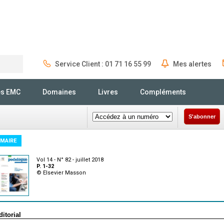
Service Client : 01 71 16 55 99
Mes alertes
Rechercher
és EMC
Domaines
Livres
Compléments
S'abonner
MAIRE
Vol 14 - N° 82 - juillet 2018
P. 1-32
© Elsevier Masson
ditorial