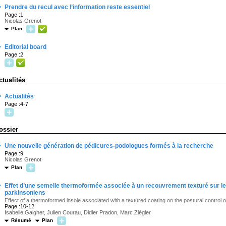
·
Prendre du recul avec l’information reste essentiel
Page :1
Nicolas Grenot
Plan
·
Editorial board
Page :2
ctualités
·
Actualités
Page :4-7
ossier
·
Une nouvelle génération de pédicures-podologues formés à la recherche
Page :9
Nicolas Grenot
Plan
·
Effet d’une semelle thermoformée associée à un recouvrement texturé sur le 
parkinsoniens
Effect of a thermoformed insole associated with a textured coating on the postural control o
Page :10-12
Isabelle Gaigher, Julien Courau, Didier Pradon, Marc Ziégler
Résumé
Plan