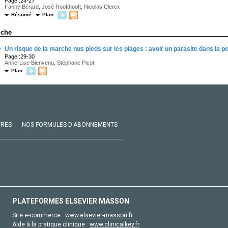
Page :24-27
Fanny Bérard, José Roofthooft, Nicolas Clercx
Résumé
Plan
iche
·
Un risque de la marche nus pieds sur les plages : avoir un parasite dans la p
Page :29-30
Anne-Lise Bienvenu, Stéphane Picot
Plan
VRES
NOS FORMULES D'ABONNEMENTS
PLATEFORMES ELSEVIER MASSON
Site e-commerce :
www.elsevier-masson.fr
Aide à la pratique clinique :
www.clinicalkey.fr