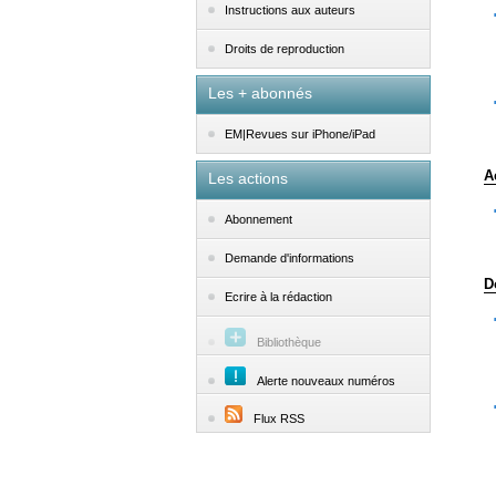
Instructions aux auteurs
Droits de reproduction
Les + abonnés
EM|Revues sur iPhone/iPad
A
Les actions
Abonnement
Demande d'informations
D
Ecrire à la rédaction
Bibliothèque
Alerte nouveaux numéros
Flux RSS