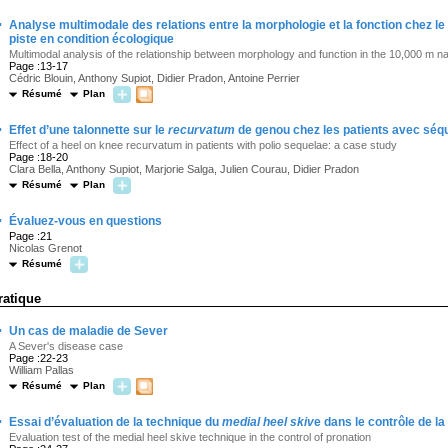
·
Analyse multimodale des relations entre la morphologie et la fonction chez l
piste en condition écologique
Multimodal analysis of the relationship between morphology and function in the 10,000 m nati
Page :13-17
Cédric Blouin, Anthony Supiot, Didier Pradon, Antoine Perrier
Résumé
Plan
·
Effet d’une talonnette sur le
recurvatum
de genou chez les patients avec séqu
Effect of a heel on knee recurvatum in patients with polio sequelae: a case study
Page :18-20
Clara Bella, Anthony Supiot, Marjorie Salga, Julien Courau, Didier Pradon
Résumé
Plan
·
Évaluez-vous en questions
Page :21
Nicolas Grenot
Résumé
ratique
·
Un cas de maladie de Sever
A Sever's disease case
Page :22-23
William Pallas
Résumé
Plan
·
Essai d’évaluation de la technique du
medial heel skiv
e dans le contrôle de la
Evaluation test of the medial heel skive technique in the control of pronation