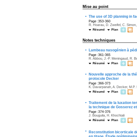
Mise au point
·
The use of 3D planning in f
Page :353-360
R. Hoarau, D. Zweifel, C. Simon
Résumé
Plan
Notes techniques
·
Lambeau nasogénien à pédicu
Page :361-365
R. Abbou, J.-P. Meningaud, R. Bo
Résumé
Plan
·
Nouvelle approche de la thér
protocole Decker
Page :366-373
K. Davarpanah, A. Decker, M.P. 
Résumé
Plan
·
Traitement de la luxation t
la technique de Gosserez e
Page :374-376
J. Bouguila, H. Khochtali
Résumé
Plan
·
Reconstitution bicorticale 
en titane. Étude préliminair