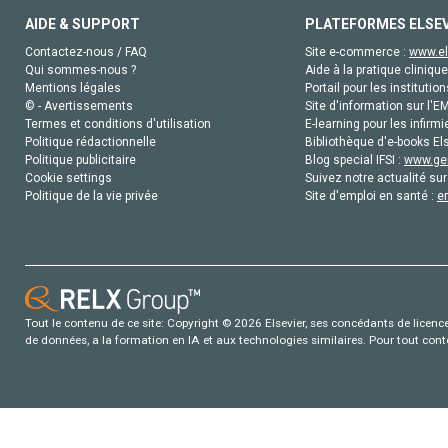
AIDE & SUPPORT
PLATEFORMES ELSE
Contactez-nous / FAQ
Site e-commerce :
www.el
Qui sommes-nous ?
Aide à la pratique clinique
Mentions légales
Portail pour les institution
© - Avertissements
Site d'information sur l'E
Termes et conditions d'utilisation
E-learning pour les infirmi
Politique rédactionnelle
Bibliothèque d'e-books Els
Politique publicitaire
Blog special IFSI :
www.gen
Cookie settings
Suivez notre actualité sur
Politique de la vie privée
Site d'emploi en santé :
e
Tout le contenu de ce site: Copyright © 2026 Elsevier, ses concédants de licence e
de données, a la formation en IA et aux technologies similaires. Pour tout con