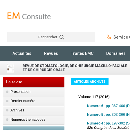
Rechercher
Service C
Rechercher
Actualités
Revues
Traités EMC
Domaines
REVUE DE STOMATOLOGIE, DE CHIRURGIE MAXILLO-FACIALE
ET DE CHIRURGIE ORALE
La revue
ARTICLES ARCHIVÉS
Présentation
Volume 117 (2016)
Dernier numéro
Numero 6
: pp. 367-466 (
Archives
Numero 5
: pp. 303-366 (
Numéros thématiques
Numero 4
: pp. 197-302 (
52e Congrès de la Société 