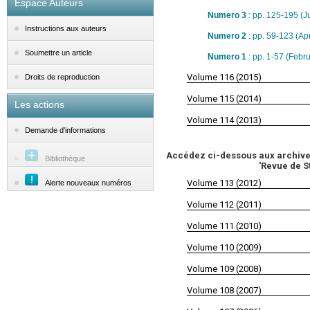
Espace Auteurs
Numero 3
: pp. 125-195 (
Instructions aux auteurs
Numero 2
: pp. 59-123 (Apr
Soumettre un article
Numero 1
: pp. 1-57 (Febr
Volume 116 (2015)
Droits de reproduction
Volume 115 (2014)
Les actions
Volume 114 (2013)
Demande d'informations
Accédez ci-dessous aux archives 
Bibliothèque
'Revue de S
Volume 113 (2012)
Alerte nouveaux numéros
Volume 112 (2011)
Volume 111 (2010)
Volume 110 (2009)
Volume 109 (2008)
Volume 108 (2007)