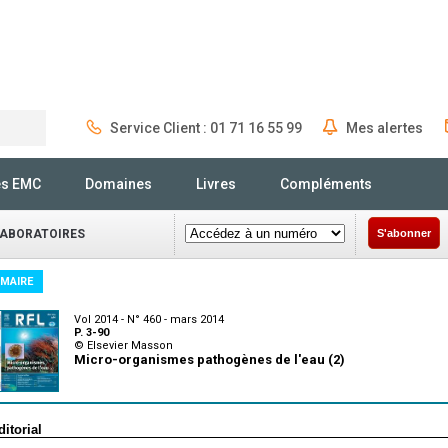
Service Client : 01 71 16 55 99
Mes alertes
Rechercher
és EMC
Domaines
Livres
Compléments
LABORATOIRES
S'abonner
MAIRE
Vol 2014 - N° 460 - mars 2014
P. 3-90
© Elsevier Masson
Micro-organismes pathogènes de l'eau (2)
ditorial