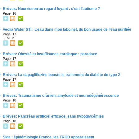
·
Brèves: Nourrisson au regard fuyant : c’est l’autisme ?
Page :16
·
Veolia Water STI : L’eau dans mon labo.net, du bon usage de l’eau purifiée
Page :17
J.-M. M
·
Brèves: Obésité et insuffisance cardiaque : paradoxe
Page :17
·
Brèves: La dapagliflozine booste le traitement du diabète de type 2
Page :17
·
Brèves: Traumatisme crânien, amyloïde et neurodégénérescence
Page :18
·
Brèves: Pancréas artificiel efficace, sans hypoglycémies
Page :18
·
Sida : épidémiologie France, les TROD apparaissent