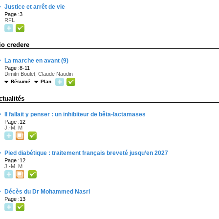
·
Justice et arrêt de vie
Page :3
RFL
io credere
·
La marche en avant (9)
Page :8-11
Dimitri Boulet, Claude Naudin
Résumé
Plan
ctualités
·
Il fallait y penser : un inhibiteur de bêta-lactamases
Page :12
J.-M. M
·
Pied diabétique : traitement français breveté jusqu’en 2027
Page :12
J.-M. M
·
Décès du Dr Mohammed Nasri
Page :13