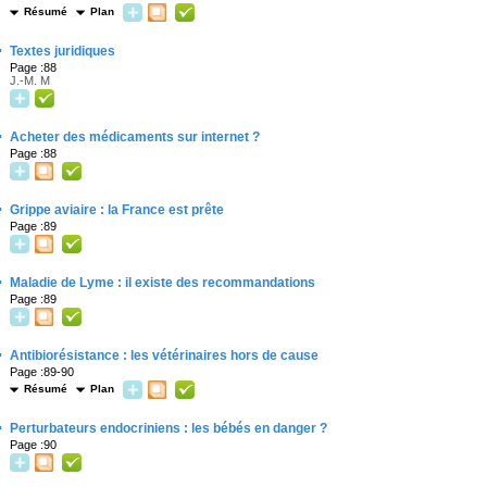
Résumé
Plan
·
Textes juridiques
Page :88
J.-M. M
·
Acheter des médicaments sur internet ?
Page :88
·
Grippe aviaire : la France est prête
Page :89
·
Maladie de Lyme : il existe des recommandations
Page :89
·
Antibiorésistance : les vétérinaires hors de cause
Page :89-90
Résumé
Plan
·
Perturbateurs endocriniens : les bébés en danger ?
Page :90