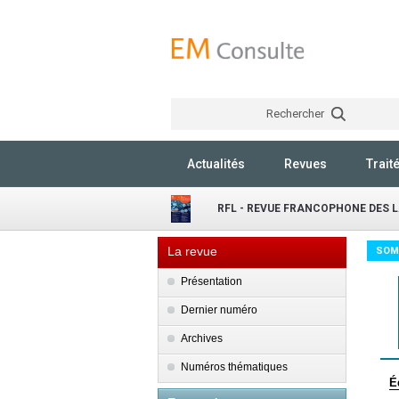
Rechercher
Actualités
Revues
Trait
RFL - REVUE FRANCOPHONE DES 
La revue
SOM
Présentation
Dernier numéro
Archives
Numéros thématiques
É