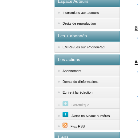
Espace Auteurs
Instructions aux auteurs
Droits de reproduction
B
Les + abonnés
EM|Revues sur iPhone/iPad
Les actions
A
Abonnement
Demande d'informations
Ecrire à la rédaction
Bibliothèque
Alerte nouveaux numéros
Flux RSS
Liens