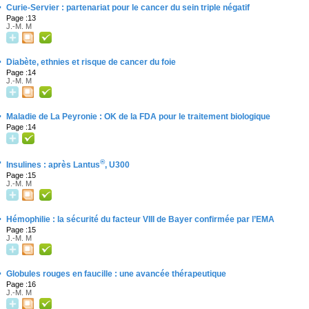
·
Curie-Servier : partenariat pour le cancer du sein triple négatif
Page :13
J.-M. M
·
Diabète, ethnies et risque de cancer du foie
Page :14
J.-M. M
·
Maladie de La Peyronie : OK de la FDA pour le traitement biologique
Page :14
·
®
Insulines : après Lantus
, U300
Page :15
J.-M. M
·
Hémophilie : la sécurité du facteur VIII de Bayer confirmée par l’EMA
Page :15
J.-M. M
·
Globules rouges en faucille : une avancée thérapeutique
Page :16
J.-M. M