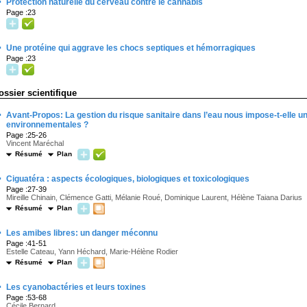
·
Protection naturelle du cerveau contre le cannabis
Page :23
·
Une protéine qui aggrave les chocs septiques et hémorragiques
Page :23
ossier scientifique
·
Avant-Propos: La gestion du risque sanitaire dans l’eau nous impose-t-elle 
environnementales ?
Page :25-26
Vincent Maréchal
Résumé
Plan
·
Ciguatéra : aspects écologiques, biologiques et toxicologiques
Page :27-39
Mireille Chinain, Clémence Gatti, Mélanie Roué, Dominique Laurent, Hélène Taiana Darius
Résumé
Plan
·
Les amibes libres: un danger méconnu
Page :41-51
Estelle Cateau, Yann Héchard, Marie-Hélène Rodier
Résumé
Plan
·
Les cyanobactéries et leurs toxines
Page :53-68
Cécile Bernard