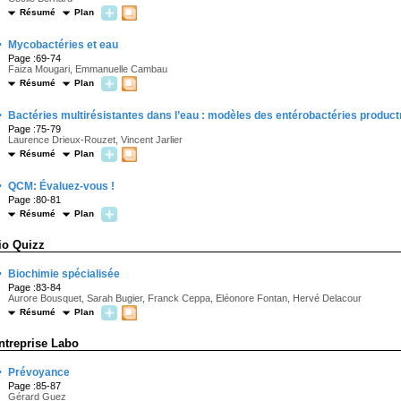
Résumé
Plan
·
Mycobactéries et eau
Page :69-74
Faiza Mougari, Emmanuelle Cambau
Résumé
Plan
·
Bactéries multirésistantes dans l’eau : modèles des entérobactéries produc
Page :75-79
Laurence Drieux-Rouzet, Vincent Jarlier
Résumé
Plan
·
QCM: Évaluez-vous !
Page :80-81
Résumé
Plan
io Quizz
·
Biochimie spécialisée
Page :83-84
Aurore Bousquet, Sarah Bugier, Franck Ceppa, Eléonore Fontan, Hervé Delacour
Résumé
Plan
ntreprise Labo
·
Prévoyance
Page :85-87
Gérard Guez