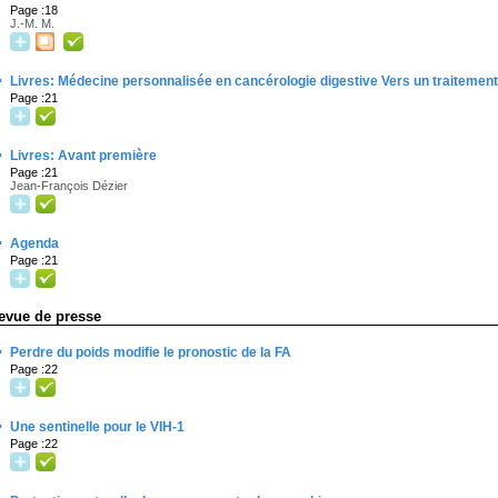
Page :18
J.-M. M.
·
Livres: Médecine personnalisée en cancérologie digestive Vers un traitement 
Page :21
·
Livres: Avant première
Page :21
Jean-François Dézier
·
Agenda
Page :21
evue de presse
·
Perdre du poids modifie le pronostic de la FA
Page :22
·
Une sentinelle pour le VIH-1
Page :22