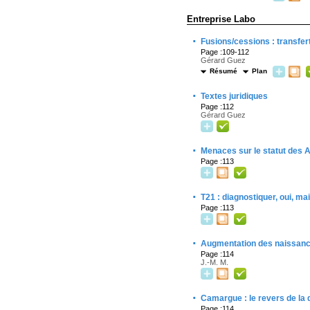
Entreprise Labo
·
Fusions/cessions : transfert
Page :109-112
Gérard Guez
Résumé
Plan
·
Textes juridiques
Page :112
Gérard Guez
·
Menaces sur le statut des 
Page :113
·
T21 : diagnostiquer, oui, ma
Page :113
·
Augmentation des naissan
Page :114
J.-M. M.
·
Camargue : le revers de la 
Page :114