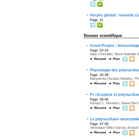
·
Herpès génital : nouvelle c
Page :21
Dossier scientifique
·
Avant-Propos : Immunologie 
Page :23-24
Alain Chevailler, Marie-Nathalie
Résumé
Plan
·
Physiologie des polynucléa
Page :25-38
Marguerita Hurtado-Nedelec, P
Résumé
Plan
·
Fc récepteur et polynucléai
Page :39-46
Renato C. Monteiro, Sanae Ben
Résumé
Plan
·
Le polynucléaire neutrophi
Page :47-58
Véronique Witko-Sarsat, Arnau
Résumé
Plan