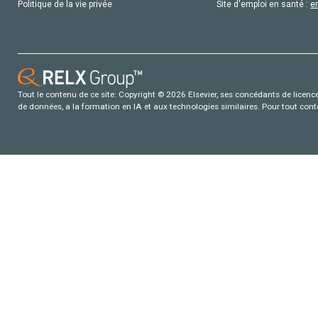
Politique de la vie privée
Site d'emploi en santé :
e
Tout le contenu de ce site: Copyright © 2026 Elsevier, ses concédants de licence e
de données, a la formation en IA et aux technologies similaires. Pour tout con