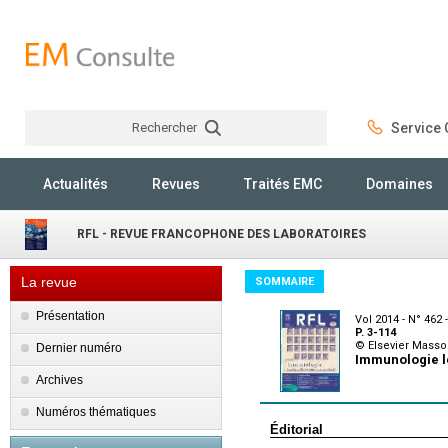
Rechercher
Service C
Rechercher
Actualités
Revues
Traités EMC
Domaines
RFL - REVUE FRANCOPHONE DES LABORATOIRES
La revue
SOMMAIRE
Présentation
Vol 2014 - N° 462 -
P. 3-114
© Elsevier Masso
Dernier numéro
Immunologie le
Archives
Numéros thématiques
Éditorial