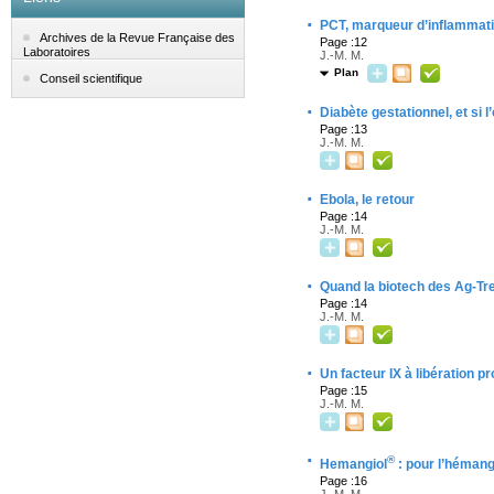
·
PCT, marqueur d’inflammati
Archives de la Revue Française des
Page :12
Laboratoires
J.-M. M.
Plan
Conseil scientifique
·
Diabète gestationnel, et si l’
Page :13
J.-M. M.
·
Ebola, le retour
Page :14
J.-M. M.
·
Quand la biotech des Ag-Tr
Page :14
J.-M. M.
·
Un facteur IX à libération p
Page :15
J.-M. M.
·
®
Hemangiol
: pour l’hémang
Page :16