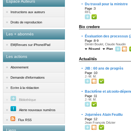
Espace Auteurs
·
Du travail pour la ministre
Page :3
RFL
Instructions aux auteurs
Droits de reproduction
Bio credere
Les + abonnés
·
Évaluation des processus (
Page :8-9
Dimitri Boulet, Claude Naudin
EM|Revues sur iPhone/iPad
Résumé
Plan
Les actions
Actualités
·
Abonnement
JIB : 60 ans de progrès
Page :10
J.-M. M.
Demande d'informations
Ecrire à la rédaction
·
Baclofène et alcoolo-dépen
Page :11
J.-M. M.
Bibliothèque
Alerte nouveaux numéros
·
Jojurnées Alain Feuillu
Page :12
Flux RSS
Jean François Dézier
Liens