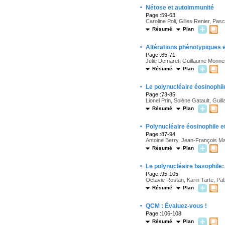
·
Nétose et autoimmunité
Page :59-63
Caroline Poli, Gilles Renier, Pasc
Résumé
Plan
·
Altérations phénotypiques e
Page :65-71
Julie Demaret, Guillaume Monne
Résumé
Plan
·
Le polynucléaire éosinophil
Page :73-85
Lionel Prin, Solène Gatault, Gu
Résumé
Plan
·
Polynucléaire éosinophile e
Page :87-94
Antoine Berry, Jean-François Ma
Résumé
Plan
·
Le polynucléaire basophile:
Page :95-105
Octavie Rostan, Karin Tarte, P
Résumé
Plan
·
QCM : Évaluez-vous !
Page :106-108
Résumé
Plan