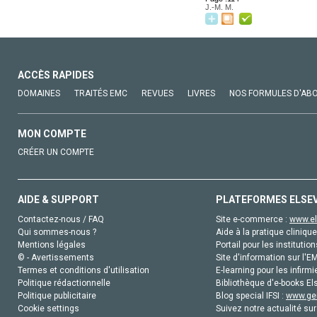
J.-M. M.
ACCÈS RAPIDES
DOMAINES
TRAITÉS EMC
REVUES
LIVRES
NOS FORMULES D'AB
MON COMPTE
CRÉER UN COMPTE
AIDE & SUPPORT
PLATEFORMES ELSE
Contactez-nous / FAQ
Site e-commerce :
www.el
Qui sommes-nous ?
Aide à la pratique clinique
Mentions légales
Portail pour les institution
© - Avertissements
Site d'information sur l'E
Termes et conditions d'utilisation
E-learning pour les infirmi
Politique rédactionnelle
Bibliothèque d'e-books Els
Politique publicitaire
Blog special IFSI :
www.gen
Cookie settings
Suivez notre actualité sur