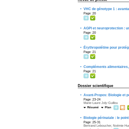
·
VHC de génotype 1 : avanta
Page :20
·
AGPI et neuroprotection : 
Page :20
·
Érythropoïétine pour proté
Page :21
·
Compléments alimentaires, u
Page :21
Dossier scientifique
·
Avant-Propos: Biologie et pé
Page :23-24
Marie-Laure Joly-Guillou
Résumé
Plan
·
Biologie périnatale : le poin
Page :25-31
Bertrand Leboucher, Noémie Hue