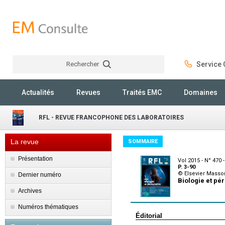
Rechercher
Service C
Rechercher
Actualités
Revues
Traités EMC
Domaines
RFL - REVUE FRANCOPHONE DES LABORATOIRES
La revue
SOMMAIRE
Présentation
Vol 2015 - N° 470 
P. 3-90
© Elsevier Masso
Dernier numéro
Biologie et pér
Archives
Numéros thématiques
Éditorial