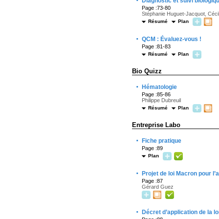
·
Diagnostic et suivi biologi
Page :73-80
Stéphanie Huguet-Jacquot, Céci
Résumé
Plan
·
QCM : Évaluez-vous !
Page :81-83
Résumé
Plan
Bio Quizz
·
Hématologie
Page :85-86
Philippe Dubreuil
Résumé
Plan
Entreprise Labo
·
Fiche pratique
Page :89
Plan
·
Projet de loi Macron pour l’
Page :87
Gérard Guez
·
Décret d’application de la lo