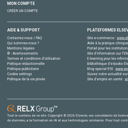
MON COMPTE
CRÉER UN COMPTE
AIDE & SUPPORT
PLATEFORMES ELSE
Contactez-nous / FAQ
Site e-commerce :
www.el
Qui sommes-nous ?
Aide à la pratique clinique
Mentions légales
Portail pour les institution
© - Avertissements
Site d'information sur l'E
Termes et conditions d'utilisation
E-learning pour les infirmi
Politique rédactionnelle
Bibliothèque d'e-books Els
Politique publicitaire
Blog special IFSI :
www.gen
Cookie settings
Suivez notre actualité sur
Politique de la vie privée
Site d'emploi en santé :
e
Tout le contenu de ce site: Copyright © 2026 Elsevier, ses concédants de licence e
de données, a la formation en IA et aux technologies similaires. Pour tout con