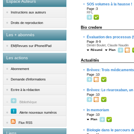
Espace Auteurs
·
SOS volumes à la hausse !
Page :3
RFL
Instructions aux auteurs
Droits de reproduction
Bio credere
Les + abonnés
·
Évaluation des processus (
Page :8-9
Dimitri Boulet, Claude Naudin
EM|Revues sur iPhone/iPad
Résumé
Plan
Les actions
Actualités
·
Abonnement
Brèves: Trois médicaments 
Page :10
Demande d'informations
·
Brèves: Le rivaroxaban, un
Ecrire à la rédaction
Page :10
Bibliothèque
·
In memoriam
Alerte nouveaux numéros
Page :10
Plan
Flux RSS
·
Biologie dans le parcours de
Liens