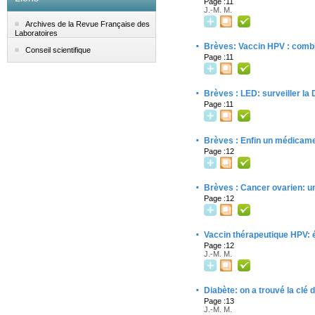
Page :11
J.-M. M.
Archives de la Revue Française des
Laboratoires
·
Brèves: Vaccin HPV : comb
Conseil scientifique
Page :11
·
Brèves : LED: surveiller la
Page :11
·
Brèves : Enfin un médicamen
Page :12
·
Brèves : Cancer ovarien: un
Page :12
·
Vaccin thérapeutique HPV: 
Page :12
J.-M. M.
·
Diabète: on a trouvé la clé d
Page :13
J.-M. M.