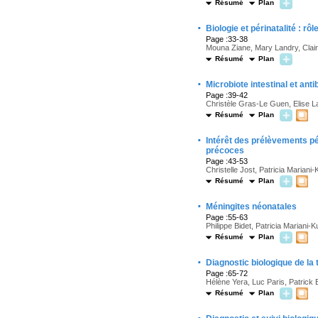
Résumé
Plan
·
Biologie et périnatalité : r
Page :33-38
Mouna Ziane, Mary Landry, Claire
Résumé
Plan
·
Microbiote intestinal et anti
Page :39-42
Christèle Gras-Le Guen, Elise L
Résumé
Plan
·
Intérêt des prélèvements p
précoces
Page :43-53
Christelle Jost, Patricia Mariani
Résumé
Plan
·
Méningites néonatales
Page :55-63
Philippe Bidet, Patricia Mariani
Résumé
Plan
·
Diagnostic biologique de l
Page :65-72
Hélène Yera, Luc Paris, Patrick
Résumé
Plan