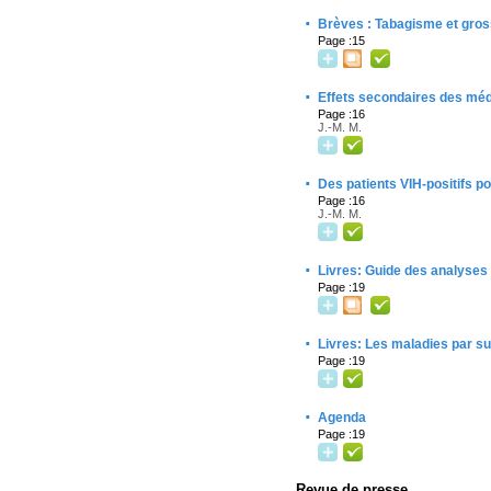
·
Brèves : Tabagisme et gros
Page :15
·
Effets secondaires des méd
Page :16
J.-M. M.
·
Des patients VIH-positifs pou
Page :16
J.-M. M.
·
Livres: Guide des analyses e
Page :19
·
Livres: Les maladies par su
Page :19
·
Agenda
Page :19
Revue de presse