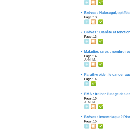
·
Brèves : Naloxegol, opioïde
Page :13
·
Brèves : Diabète et fonctio
Page :13
·
Maladies rares : nombre re
Page :14
J.-M. M.
·
Parathyroïde : le cancer au
Page :14
·
EMA : freiner l’usage des an
Page :15
J.-M. M.
·
Brèves : Insomniaque? Ris
Page :15