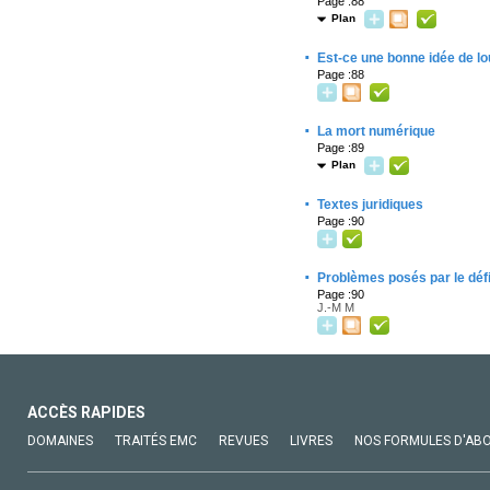
Page :88
Plan
·
Est-ce une bonne idée de lo
Page :88
·
La mort numérique
Page :89
Plan
·
Textes juridiques
Page :90
·
Problèmes posés par le défi
Page :90
J.-M M
ACCÈS RAPIDES
DOMAINES
TRAITÉS EMC
REVUES
LIVRES
NOS FORMULES D'AB