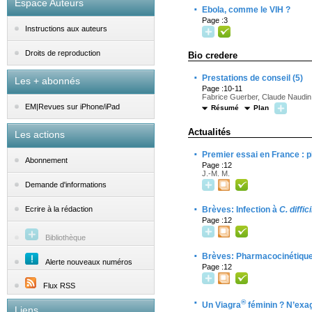
Espace Auteurs
·
Ebola, comme le VIH ?
Page :3
Instructions aux auteurs
Droits de reproduction
Bio credere
·
Prestations de conseil (5)
Les + abonnés
Page :10-11
Fabrice Guerber, Claude Naudin
EM|Revues sur iPhone/iPad
Résumé
Plan
Actualités
Les actions
·
Premier essai en France : 
Abonnement
Page :12
J.-M. M.
Demande d'informations
·
Brèves: Infection à
C. diffici
Ecrire à la rédaction
Page :12
Bibliothèque
·
Brèves: Pharmacocinétique 
Alerte nouveaux numéros
Page :12
Flux RSS
·
®
Un Viagra
féminin ? N’exa
Liens