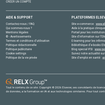
CRÉER UN COMPTE
AIDE & SUPPORT
PLATEFORMES ELSE
Contactez-nous / FAQ
Site e-commerce :
www.el
Qui sommes-nous ?
Aide à la pratique clinique
Mentions légales
Portail pour les institution
© - Avertissements
Site d'information sur l'E
Termes et conditions d'utilisation
E-learning pour les infirmi
Politique rédactionnelle
Bibliothèque d'e-books Els
Politique publicitaire
Blog special IFSI :
www.gen
Cookie settings
Suivez notre actualité sur
Politique de la vie privée
Site d'emploi en santé :
e
Tout le contenu de ce site: Copyright © 2026 Elsevier, ses concédants de licence e
de données, a la formation en IA et aux technologies similaires. Pour tout con