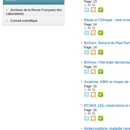
Page :13
J.-M. M.
Archives de la Revue Française des
Laboratoires
·
Ebola et l’Afrique : tout res
Conseil scientifique
Page :14
J.-M. M.
·
Brèves: Retard du Plan Par
Page :14
·
Brèves: Chirurgie bariatriq
Page :14
·
Aspirine, AINS et risque d
Page :15
J.-M. M.
·
PCSK9, LDL-cholestérol et 
Page :16
J.-M. M.
·
Hyperoxalurie, maladie rar