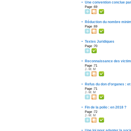
·
Une convention conclue par
Page :69
·
Réduction du nombre minima
Page :69
·
Textes Juridiques
Page :70
·
Reconnaissance des victime
Page :71
J.-M. M
·
Refus du don d’organes : et
Page :71
J.-M. M
·
Fin de la polio : en 2018 ?
Page :72
J.-M. M
·
Une loi pour adapter la soci