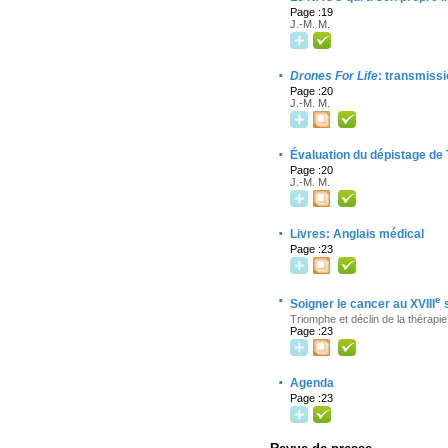
Page :19
J.-M. M.
·
Drones For Life
: transmiss
Page :20
J.-M. M.
·
Évaluation du dépistage de 
Page :20
J.-M. M.
·
Livres: Anglais médical
Page :23
·
e
Soigner le cancer au XVIII
s
Triomphe et déclin de la thérapi
Page :23
·
Agenda
Page :23