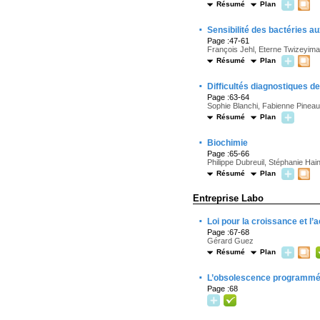
Résumé
Plan
·
Sensibilité des bactéries a
Page :47-61
François Jehl, Eterne Twizeyim
Résumé
Plan
·
Difficultés diagnostiques de
Page :63-64
Sophie Blanchi, Fabienne Pineau
Résumé
Plan
·
Biochimie
Page :65-66
Philippe Dubreuil, Stéphanie Ha
Résumé
Plan
Entreprise Labo
·
Loi pour la croissance et l’a
Page :67-68
Gérard Guez
Résumé
Plan
·
L’obsolescence programmée
Page :68