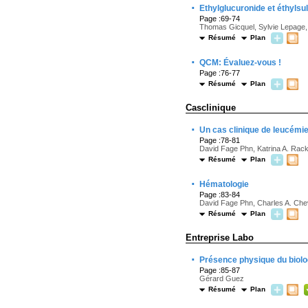
·
Ethylglucuronide et éthylsu
Page :69-74
Thomas Gicquel, Sylvie Lepage, 
Résumé
Plan
·
QCM: Évaluez-vous !
Page :76-77
Résumé
Plan
Casclinique
·
Un cas clinique de leucémi
Page :78-81
David Fage Phn, Katrina A. Rack
Résumé
Plan
·
Hématologie
Page :83-84
David Fage Phn, Charles A. Che
Résumé
Plan
Entreprise Labo
·
Présence physique du biolog
Page :85-87
Gérard Guez
Résumé
Plan