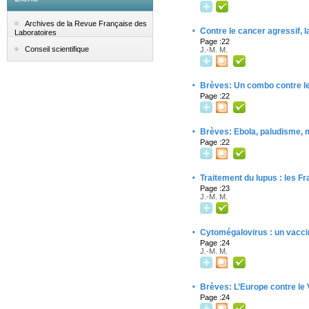
Archives de la Revue Française des
·
Contre le cancer agressif, 
Laboratoires
Page :22
Conseil scientifique
J.-M. M.
·
Brèves: Un combo contre l
Page :22
·
Brèves: Ebola, paludisme
Page :22
·
Traitement du lupus : les F
Page :23
J.-M. M.
·
Cytomégalovirus : un vacci
Page :24
J.-M. M.
·
Brèves: L’Europe contre le 
Page :24