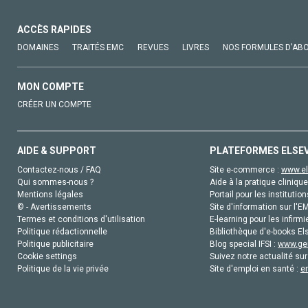
ACCÈS RAPIDES
DOMAINES
TRAITÉS EMC
REVUES
LIVRES
NOS FORMULES D'AB
MON COMPTE
CRÉER UN COMPTE
AIDE & SUPPORT
PLATEFORMES ELSE
Contactez-nous / FAQ
Site e-commerce :
www.el
Qui sommes-nous ?
Aide à la pratique clinique
Mentions légales
Portail pour les institution
© - Avertissements
Site d'information sur l'E
Termes et conditions d'utilisation
E-learning pour les infirmi
Politique rédactionnelle
Bibliothèque d'e-books Els
Politique publicitaire
Blog special IFSI :
www.gen
Cookie settings
Suivez notre actualité sur
Politique de la vie privée
Site d'emploi en santé :
e