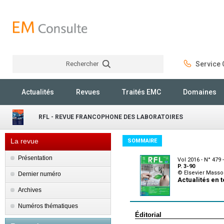
Rechercher
Service C
Rechercher
Actualités
Revues
Traités EMC
Domaines
RFL - REVUE FRANCOPHONE DES LABORATOIRES
La revue
SOMMAIRE
Présentation
Vol 2016 - N° 479 -
P. 3-90
© Elsevier Masso
Dernier numéro
Actualités en 
Archives
Numéros thématiques
Éditorial