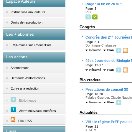
Espace Auteurs
·
Rage : la fin en 2030 ?
Page :3
RFL
Instructions aux auteurs
Droits de reproduction
Congrès
Les + abonnés
·
es
Congrès des 2
Journées f
Page :8-11
EM|Revues sur iPhone/iPad
Dominique Chabasse
Résumé
Plan
Les actions
·
49es Journées de Biologie 
Page :13-17
Abonnement
Résumé
Plan
Demande d'informations
Bio credere
·
Ecrire à la rédaction
Prestations de conseil (8)
Page :18-20
Fabrice Guerber, Claude Naudin
Bibliothèque
Résumé
Plan
Alerte nouveaux numéros
Actualités
·
Flux RSS
VIH : le régime PrEP peut s’
Page :21
J.-M. M.
Liens