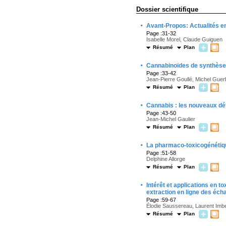
Dossier scientifique
·
Avant-Propos: Actualités en
Page :31-32
Isabelle Morel, Claude Guiguen
Résumé
Plan
·
Cannabinoïdes de synthèse 
Page :33-42
Jean-Pierre Goullé, Michel Guer
Résumé
Plan
·
Cannabis : les nouveaux déf
Page :43-50
Jean-Michel Gaulier
Résumé
Plan
·
La pharmaco-toxicogénétiqu
Page :51-58
Delphine Allorge
Résumé
Plan
·
Intérêt et applications en 
extraction en ligne des écha
Page :59-67
Élodie Saussereau, Laurent Imbe
Résumé
Plan