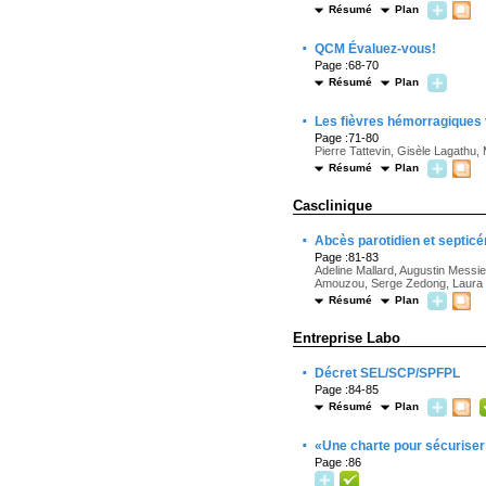
Résumé
Plan
·
QCM Évaluez-vous!
Page :68-70
Résumé
Plan
·
Les fièvres hémorragiques 
Page :71-80
Pierre Tattevin, Gisèle Lagathu,
Résumé
Plan
Casclinique
·
Abcès parotidien et septic
Page :81-83
Adeline Mallard, Augustin Mess
Amouzou, Serge Zedong, Laura
Résumé
Plan
Entreprise Labo
·
Décret SEL/SCP/SPFPL
Page :84-85
Résumé
Plan
·
«Une charte pour sécuriser
Page :86