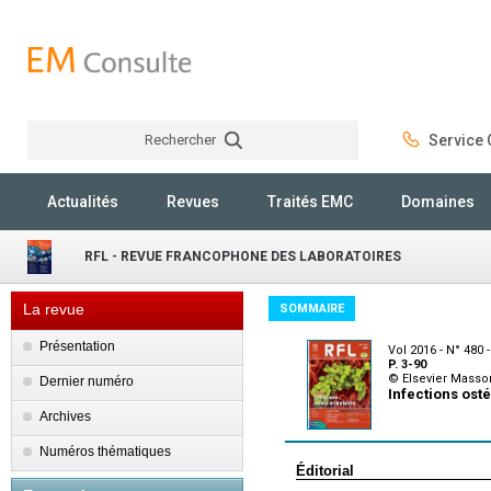
Rechercher
Service C
Rechercher
Actualités
Revues
Traités EMC
Domaines
RFL - REVUE FRANCOPHONE DES LABORATOIRES
La revue
SOMMAIRE
Présentation
Vol 2016 - N° 480 
P. 3-90
© Elsevier Masso
Dernier numéro
Infections ost
Archives
Numéros thématiques
Éditorial