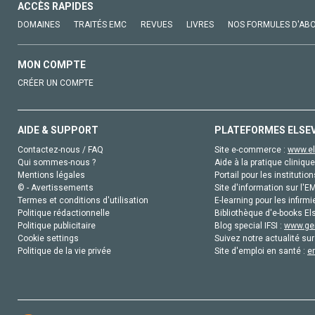
ACCÈS RAPIDES
DOMAINES
TRAITÉS EMC
REVUES
LIVRES
NOS FORMULES D'AB
MON COMPTE
CRÉER UN COMPTE
AIDE & SUPPORT
PLATEFORMES ELSE
Contactez-nous / FAQ
Site e-commerce :
www.el
Qui sommes-nous ?
Aide à la pratique clinique
Mentions légales
Portail pour les institution
© - Avertissements
Site d'information sur l'E
Termes et conditions d'utilisation
E-learning pour les infirmi
Politique rédactionnelle
Bibliothèque d'e-books Els
Politique publicitaire
Blog special IFSI :
www.gen
Cookie settings
Suivez notre actualité sur
Politique de la vie privée
Site d'emploi en santé :
e