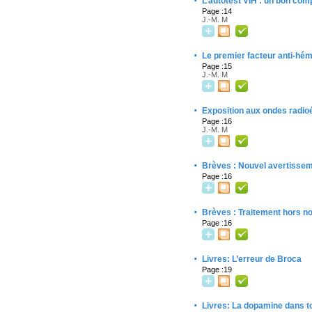
·
L’autotest VIH : un bon com
Page :14
J.-M. M
·
Le premier facteur anti-hém
Page :15
J.-M. M
·
Exposition aux ondes radioé
Page :16
J.-M. M
·
Brèves : Nouvel avertissem
Page :16
·
Brèves : Traitement hors n
Page :16
·
Livres: L’erreur de Broca
Page :19
·
Livres: La dopamine dans t