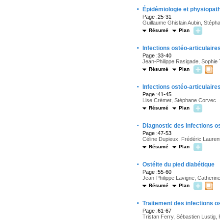
·
Épidémiologie et physiopath
Page :25-31
Guillaume Ghislain Aubin, Stép
Résumé
Plan
·
Infections ostéo-articulair
Page :33-40
Jean-Philippe Rasigade, Sophie T
Résumé
Plan
·
Infections ostéo-articulaire
Page :41-45
Lise Crémet, Stéphane Corvec
Résumé
Plan
·
Diagnostic des infections os
Page :47-53
Céline Dupieux, Frédéric Lauren
Résumé
Plan
·
Ostéite du pied diabétique
Page :55-60
Jean-Philippe Lavigne, Catherin
Résumé
Plan
·
Traitement des infections os
Page :61-67
Tristan Ferry, Sébastien Lustig, 