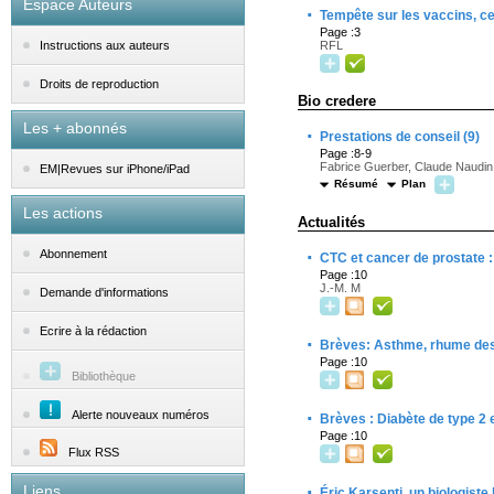
Espace Auteurs
·
Tempête sur les vaccins, c
Page :3
RFL
Instructions aux auteurs
Droits de reproduction
Bio credere
Les + abonnés
·
Prestations de conseil (9)
Page :8-9
Fabrice Guerber, Claude Naudin
EM|Revues sur iPhone/iPad
Résumé
Plan
Les actions
Actualités
·
Abonnement
CTC et cancer de prostate 
Page :10
J.-M. M
Demande d'informations
Ecrire à la rédaction
·
Brèves: Asthme, rhume des 
Page :10
Bibliothèque
·
Alerte nouveaux numéros
Brèves : Diabète de type 2 
Page :10
Flux RSS
·
Liens
Éric Karsenti, un biologist