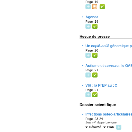
Page :19
·
Agenda
Page :19
Revue de presse
·
Un
copié-collé
génomique po
Page :20
·
Autisme et cerveau : le G
Page :21
·
VIH : la PrEP au JO
Page :21
Dossier scientifique
·
Infections osteo-articulaire
Page :23-24
Jean-Philippe Lavigne
Résumé
Plan