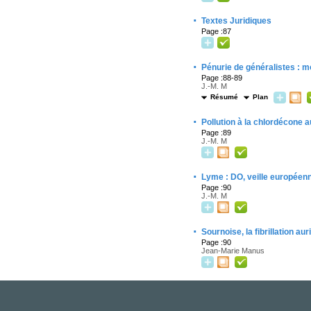
·
Textes Juridiques
Page :87
·
Pénurie de généralistes : m
Page :88-89
J.-M. M
Résumé
Plan
·
Pollution à la chlordécone a
Page :89
J.-M. M
·
Lyme : DO, veille européenn
Page :90
J.-M. M
·
Sournoise, la fibrillation aur
Page :90
Jean-Marie Manus