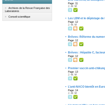
Page :11
J.-M. M
Archives de la Revue Française des
Laboratoires
Conseil scientifique
·
Les LBM et le dépistage de l
Page :12
J.-M. M
·
Brèves: Réforme du
numer
Page :12
·
Brèves : Hépatite C, facteu
Page :12
·
Premier vaccin anti-chikun
Page :13
J.-M. M
·
L’anti-NACO bientôt en Eur
Page :14
J.-M. M