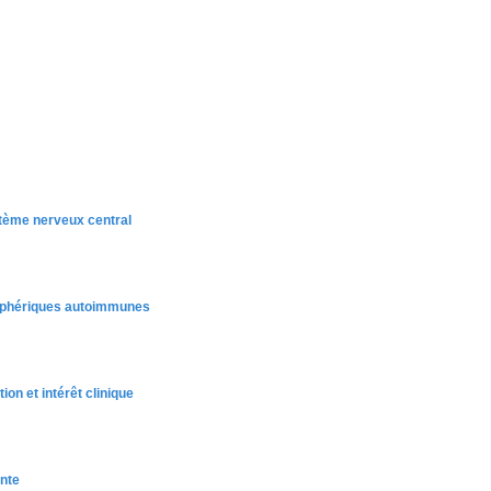
tème nerveux central
ériphériques autoimmunes
on et intérêt clinique
ante