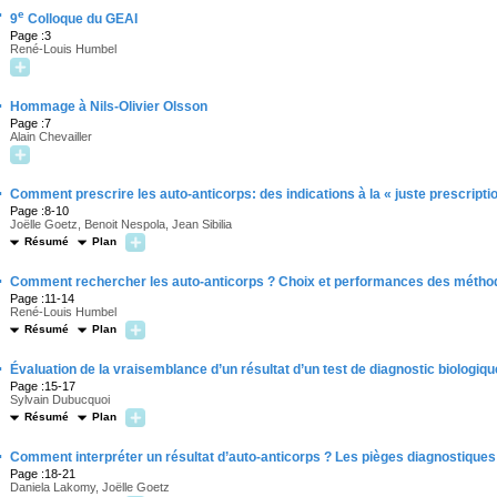
·
e
9
Colloque du GEAI
Page :3
René-Louis Humbel
·
Hommage à Nils-Olivier Olsson
Page :7
Alain Chevailler
·
Comment prescrire les auto-anticorps: des indications à la « juste prescripti
Page :8-10
Joëlle Goetz, Benoit Nespola, Jean Sibilia
Résumé
Plan
·
Comment rechercher les auto-anticorps ? Choix et performances des métho
Page :11-14
René-Louis Humbel
Résumé
Plan
·
Évaluation de la vraisemblance d’un résultat d’un test de diagnostic biolog
Page :15-17
Sylvain Dubucquoi
Résumé
Plan
·
Comment interpréter un résultat d’auto-anticorps ? Les pièges diagnostiques
Page :18-21
Daniela Lakomy, Joëlle Goetz