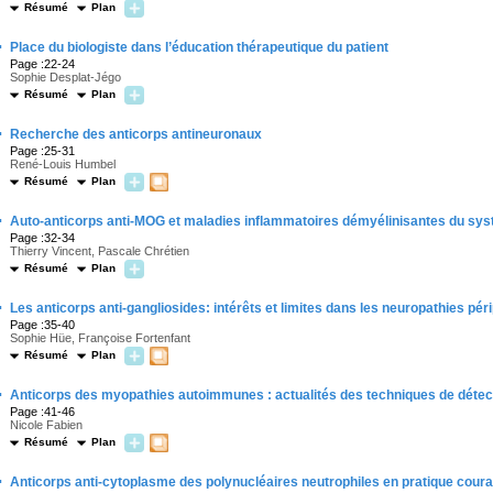
Résumé
Plan
·
Place du biologiste dans l’éducation thérapeutique du patient
Page :22-24
Sophie Desplat-Jégo
Résumé
Plan
·
Recherche des anticorps antineuronaux
Page :25-31
René-Louis Humbel
Résumé
Plan
·
Auto-anticorps anti-MOG et maladies inflammatoires démyélinisantes du sys
Page :32-34
Thierry Vincent, Pascale Chrétien
Résumé
Plan
·
Les anticorps anti-gangliosides: intérêts et limites dans les neuropathies p
Page :35-40
Sophie Hüe, Françoise Fortenfant
Résumé
Plan
·
Anticorps des myopathies autoimmunes : actualités des techniques de détecti
Page :41-46
Nicole Fabien
Résumé
Plan
·
Anticorps anti-cytoplasme des polynucléaires neutrophiles en pratique cour