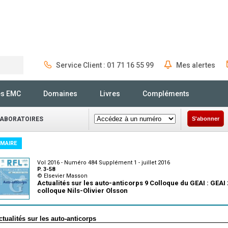
Service Client : 01 71 16 55 99
Mes alertes
Rechercher
és EMC
Domaines
Livres
Compléments
LABORATOIRES
S'abonner
MAIRE
Vol 2016 - Numéro 484 Supplément 1 - juillet 2016
P. 3-58
© Elsevier Masson
Actualités sur les auto-anticorps 9 Colloque du GEAI : GEAI 
colloque Nils-Olivier Olsson
ctualités sur les auto-anticorps