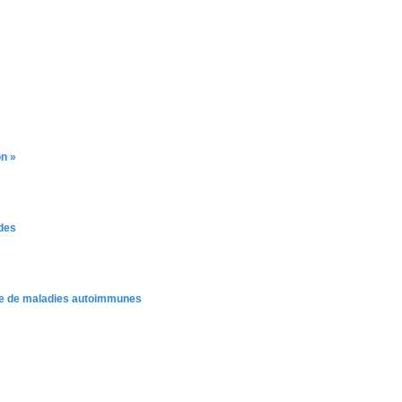
on »
des
ique de maladies autoimmunes