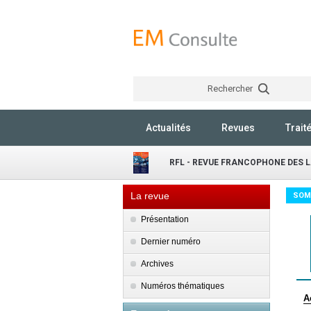
Rechercher
Actualités
Revues
Trait
RFL - REVUE FRANCOPHONE DES 
La revue
SOM
Présentation
Dernier numéro
Archives
Numéros thématiques
A