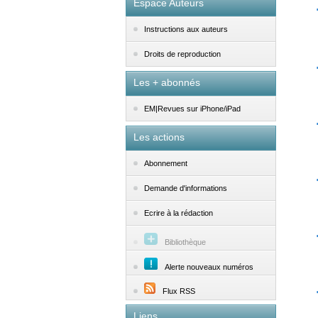
Espace Auteurs
Instructions aux auteurs
Droits de reproduction
Les + abonnés
EM|Revues sur iPhone/iPad
Les actions
Abonnement
Demande d'informations
Ecrire à la rédaction
Bibliothèque
Alerte nouveaux numéros
Flux RSS
Liens