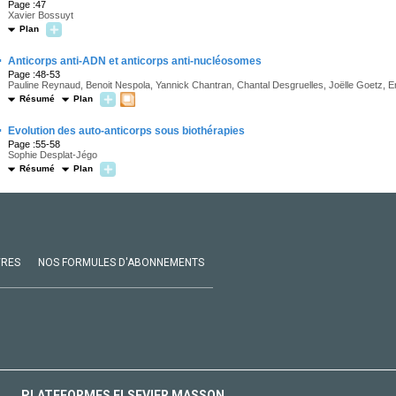
Page :47
Xavier Bossuyt
Plan
·
Anticorps anti-ADN et anticorps anti-nucléosomes
Page :48-53
Pauline Reynaud, Benoit Nespola, Yannick Chantran, Chantal Desgruelles, Joëlle Goetz, Er
Résumé
Plan
·
Evolution des auto-anticorps sous biothérapies
Page :55-58
Sophie Desplat-Jégo
Résumé
Plan
VRES
NOS FORMULES D'ABONNEMENTS
PLATEFORMES ELSEVIER MASSON