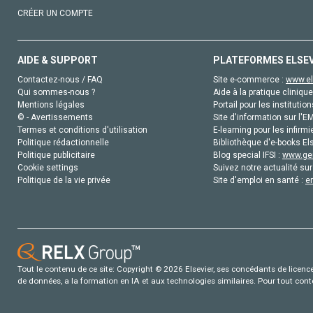
CRÉER UN COMPTE
AIDE & SUPPORT
PLATEFORMES ELSE
Contactez-nous / FAQ
Site e-commerce :
www.el
Qui sommes-nous ?
Aide à la pratique clinique
Mentions légales
Portail pour les institution
© - Avertissements
Site d'information sur l'E
Termes et conditions d'utilisation
E-learning pour les infirmi
Politique rédactionnelle
Bibliothèque d'e-books Els
Politique publicitaire
Blog special IFSI :
www.gen
Cookie settings
Suivez notre actualité sur
Politique de la vie privée
Site d'emploi en santé :
e
Tout le contenu de ce site: Copyright © 2026 Elsevier, ses concédants de licence e
de données, a la formation en IA et aux technologies similaires. Pour tout con