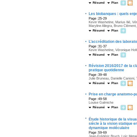
Résumé
Plan
·
Les biobanques : quels enj
Page :25-29
Kevin Washetine, Marius Ilié, Vé
Maryline Allegra, Bruno Clémen
Résumé
Plan
·
L’accréditation des laborat
Page :31-37
Kevin Washetine, Véronique Hofm
Résumé
Plan
·
Révision 2016/2017 de la c
pratique quotidienne
Page :39-48
Julie Bruneau, Danielle Canioni, 
Résumé
Plan
·
Prise en charge anatomo-pa
Page :49-58
Louise Galmiche
Résumé
Plan
·
Étude historique de la visu
siècle à la vision statique
dynamique moléculaire
Page :59-69
Jean-Frédéric Bruch, Loïc Metai