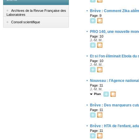
·
Brève : Comment Zika abîme
Archives de la Revue Française des
Laboratoires
Page :9
Conseil scientifique
·
PRO 140, une nouvelle mono
Page :10
J.-M. M.
·
Et si l’on éliminait Ebola d
Page :10
J.-M. M.
·
Nouveau : l’Agence national
Page :11
J.-M. M.
Plan
·
Brève : Des marqueurs cu
Page :11
·
Brève : HTA de l’enfant, ad
Page :11