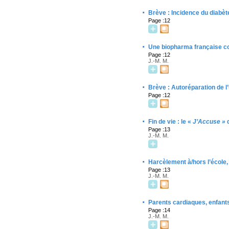
·
Brève : Incidence du diabèt
Page :12
·
Une biopharma française c
Page :12
J.-M. M.
·
Brève : Autoréparation de l’
Page :12
·
Fin de vie : le «
J’Accuse »
d
Page :13
J.-M. M.
·
Harcèlement à/hors l’école,
Page :13
J.-M. M.
·
Parents cardiaques, enfants
Page :14
J.-M. M.