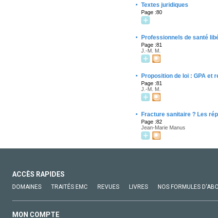
·
Textes juridiques
Page :80
·
Professionnels de santé lib
Page :81
J.-M. M.
·
Proposition de loi : GPA et 
Page :81
J.-M. M.
·
Fracture sanitaire ? Les ré
Page :82
Jean-Marie Manus
ACCÈS RAPIDES
DOMAINES
TRAITÉS EMC
REVUES
LIVRES
NOS FORMULES D'AB
MON COMPTE