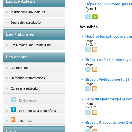
Espace Auteurs
·
Dépakine : un drame, pas u
Page :3
RFL
Instructions aux auteurs
Droits de reproduction
Actualités
Les + abonnés
·
Repérer les pathogènes : m
Page :8
J.-M. M.
EM|Revues sur iPhone/iPad
Les actions
·
Brève : Anémies microcyta
Page :8
Abonnement
·
Demande d'informations
Brève : Vieillissement : 13 
Page :8
Ecrire à la rédaction
·
Faire du sport malgré le ca
Bibliothèque
Page :9
J.-M. M.
Alerte nouveaux numéros
Flux RSS
·
Brève : Diabète de type 2 et
Page :9
Liens