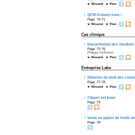
Résumé
Plan
·
QCM évaluez-vous !
Page :70-71
Résumé
Plan
Cas clinique
·
Interprétation des résultats
Page :72-76
Philippe Hoffmann
Résumé
Plan
Entreprise Labo
·
Réforme du droit des contrat
Page :77-78
Résumé
Plan
·
Cliquer est jouer
Page :79
·
Vente ou apport de fonds 
Page :79