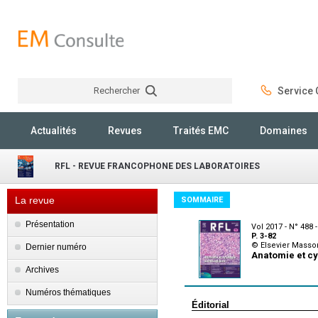
Rechercher
Service C
Rechercher
Actualités
Revues
Traités EMC
Domaines
RFL - REVUE FRANCOPHONE DES LABORATOIRES
La revue
SOMMAIRE
Présentation
Vol 2017 - N° 488 
P. 3-82
© Elsevier Masso
Dernier numéro
Anatomie et cy
Archives
Numéros thématiques
Éditorial