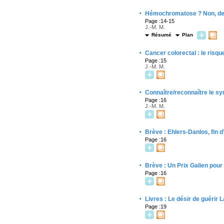
·
Hémochromatose ? Non, d
Page :14-15
J.-M. M.
Résumé
Plan
·
Cancer colorectal : le risqu
Page :15
J.-M. M.
·
Connaître/reconnaître le sy
Page :16
J.-M. M.
·
Brève : Ehlers-Danlos, fin 
Page :16
·
Brève : Un Prix Galien pour
Page :16
·
Livres : Le désir de guérir 
Page :19